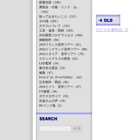
授業内容（299）
展覧会・出版・リンク・お...
（216）
知っておきたいこと（212）
その他（201）
ガラスについて（121）
びどりを展作品- 31
工具・道具・部材（103）
2020新型コロナウイルス（100）
体験制作（94）
2019フランス見学ツアー（91）
2016イングランド見学ツアー（80）
2013イタリア 見学ツアー（78）
ステンドグラスの歴史（65）
LED電球（54）
東日本大震災（52）
修復（47）
ﾁｬﾝﾚﾝｼﾞ25（ﾁｰﾑﾏｲﾅｽ6%）（42）
注文制作・商品（38）
2010ドイツ 見学ツアー（37）
UV接着（34）
ガラスモザイク（33）
生徒さんの声（19）
00-リンク集（2）