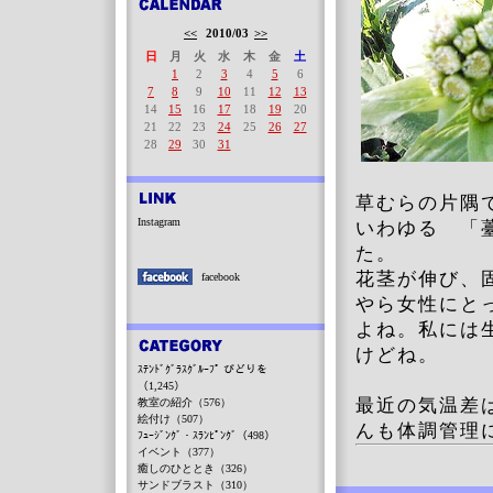
<<
2010/03
>>
日
月
火
水
木
金
土
1
2
3
4
5
6
7
8
9
10
11
12
13
14
15
16
17
18
19
20
21
22
23
24
25
26
27
28
29
30
31
草むらの片隅
Instagram
いわゆる 「
た。
花茎が伸び、
facebook
やら女性にと
よね。私には
けどね。
ｽﾃﾝﾄﾞｸﾞﾗｽｸﾞﾙｰﾌﾟ びどりを
（1,245）
最近の気温差
教室の紹介（576）
絵付け（507）
んも体調管理
ﾌｭｰｼﾞﾝｸﾞ・ｽﾗﾝﾋﾟﾝｸﾞ（498）
イベント（377）
癒しのひととき（326）
サンドブラスト（310）