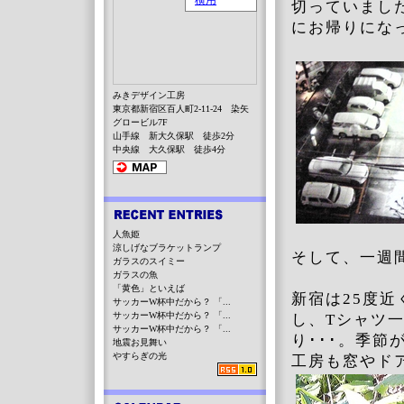
切っていまし
にお帰りにな
みきデザイン工房
東京都新宿区百人町2-11-24 染矢
グロービル7F
山手線 新大久保駅 徒歩2分
中央線 大久保駅 徒歩4分
人魚姫
涼しげなブラケットランプ
そして、一週
ガラスのスイミー
ガラスの魚
「黄色」といえば
新宿は25度
サッカーW杯中だから？ 「...
サッカーW杯中だから？ 「...
し、Tシャツ
サッカーW杯中だから？ 「...
り･･･。季節
地震お見舞い
やすらぎの光
工房も窓やド