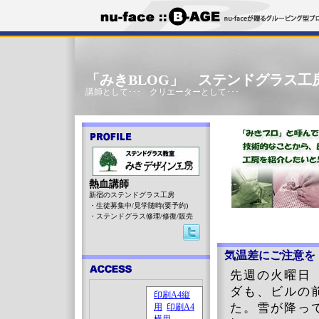
「みきBLOG」 ステンドグラス工
講師として･･･ クリエーターとして･･･
熱血講師
新宿のステンドグラス工房
・生徒募集中/見学随時(要予約)
・ステンドグラス修理/修復/販売
気温差にご注意を
先週の火曜日（
ダも、ビルの
た。雪が降っ