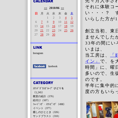
先々月入学さ
それに体験コー
<<
2010/06
>>
い・・・？ 
日
月
火
水
木
金
土
1
2
3
4
5
いらした方が1,
6
7
8
9
10
11
12
13
14
15
16
17
18
19
創立当初、東
20
21
22
23
24
25
26
27
28
29
30
ませんでした
33年の間にい
いまは、
Instagram
当工房は、
「
イン」
で、を
facebook
時間」に、曜
多いので、生
のです。
半年に集中的
ｽﾃﾝﾄﾞｸﾞﾗｽｸﾞﾙｰﾌﾟ びどりを
度の方もいら
（1,245）
教室の紹介（576）
絵付け（507）
ﾌｭｰｼﾞﾝｸﾞ・ｽﾗﾝﾋﾟﾝｸﾞ（498）
イベント（377）
癒しのひととき（326）
サンドブラスト（310）