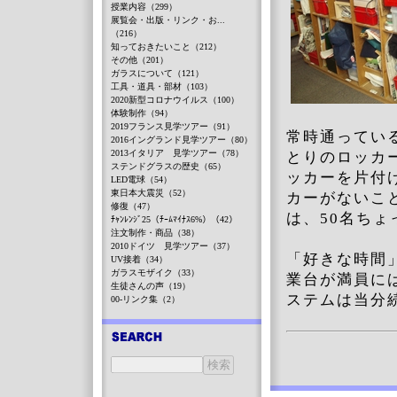
授業内容（299）
展覧会・出版・リンク・お...
（216）
知っておきたいこと（212）
その他（201）
ガラスについて（121）
工具・道具・部材（103）
2020新型コロナウイルス（100）
体験制作（94）
2019フランス見学ツアー（91）
常時通ってい
2016イングランド見学ツアー（80）
2013イタリア 見学ツアー（78）
とりのロッカ
ステンドグラスの歴史（65）
ッカーを片付
LED電球（54）
東日本大震災（52）
カーがないこ
修復（47）
は、50名ち
ﾁｬﾝﾚﾝｼﾞ25（ﾁｰﾑﾏｲﾅｽ6%）（42）
注文制作・商品（38）
2010ドイツ 見学ツアー（37）
「好きな時間
UV接着（34）
ガラスモザイク（33）
業台が満員に
生徒さんの声（19）
ステムは当分
00-リンク集（2）