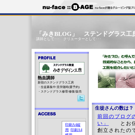
「みきBLOG」 ステンドグラス工
講師として･･･ クリエーターとして･･･
熱血講師
新宿のステンドグラス工房
・生徒募集中/見学随時(要予約)
・ステンドグラス修理/修復/販売
生徒さんの数は？
前回のブログ
い」
とお伝え
創立されたの