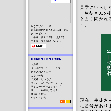
見学にいらし
「生徒さんの
とよく聞かれ
～。
みきデザイン工房
東京都新宿区百人町2-11-24 染矢
グロービル7F
山手線 新大久保駅 徒歩2分
中央線 大久保駅 徒歩4分
人魚姫
涼しげなブラケットランプ
ガラスのスイミー
ガラスの魚
「黄色」といえば
サッカーW杯中だから？ 「...
サッカーW杯中だから？ 「...
サッカーW杯中だから？ 「...
地震お見舞い
やすらぎの光
現在、生徒さ
に番号があり