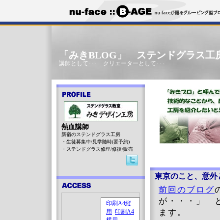
「みきBLOG」 ステンドグラス工
講師として･･･ クリエーターとして･･･
熱血講師
新宿のステンドグラス工房
・生徒募集中/見学随時(要予約)
・ステンドグラス修理/修復/販売
東京のこと、意外と
前回のブログ
が・・・」 
ます。