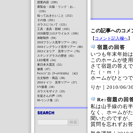
授業内容（299）
展覧会・出版・リンク・お...
（216）
知っておきたいこと（212）
その他（201）
ガラスについて（121）
工具・道具・部材（103）
この記事へのコメ
2020新型コロナウイルス（100）
【
コメント記入欄へ
】
体験制作（94）
2019フランス見学ツアー（91）
宿題の回答
2016イングランド見学ツアー（80）
2013イタリア 見学ツアー（78）
いつも年末年始
ステンドグラスの歴史（65）
このホームが使
LED電球（54）
東日本大震災（52）
さて宿題の答え
修復（47）
た（・ｍ・）
ﾁｬﾝﾚﾝｼﾞ25（ﾁｰﾑﾏｲﾅｽ6%）（42）
ホームがひとつ
注文制作・商品（38）
2010ドイツ 見学ツアー（37）
りか｜
2010/06/30
UV接着（34）
ガラスモザイク（33）
生徒さんの声（19）
Re:宿題の回
00-リンク集（2）
私は山手線の右半
なく、ホームがた
聞いたのですが
質問を忘れずお