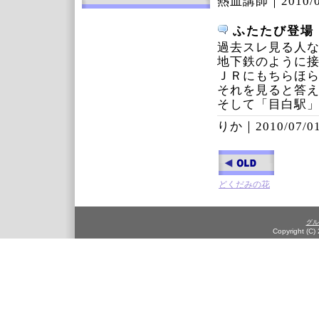
熱血講師｜
2010/
ふたたび登場
過去スレ見る人
地下鉄のように
ＪＲにもちらほ
それを見ると答
そして「目白駅
りか｜
2010/07/01
どくだみの花
グル
Copyright (C)