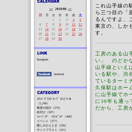
これ山手線の
<<
2010/06
>>
ら三つ目の「
日
月
火
水
木
金
土
るんですよ、
1
2
3
4
5
6
7
8
9
10
11
12
東京の、しか
13
14
15
16
17
18
19
す。
20
21
22
23
24
25
26
27
28
29
30
工房のある山
Instagram
い」 のどか
山手線といえ
いる駅や、渋
facebook
ているターミ
久保駅はホー
に山手線でホ
ｽﾃﾝﾄﾞｸﾞﾗｽｸﾞﾙｰﾌﾟ びどりを
に30年も通っ
（1,246）
だから、工房
教室の紹介（576）
絵付け（507）
ﾌｭｰｼﾞﾝｸﾞ・ｽﾗﾝﾋﾟﾝｸﾞ（498）
イベント（377）
癒しのひととき（326）
サンドブラスト（311）