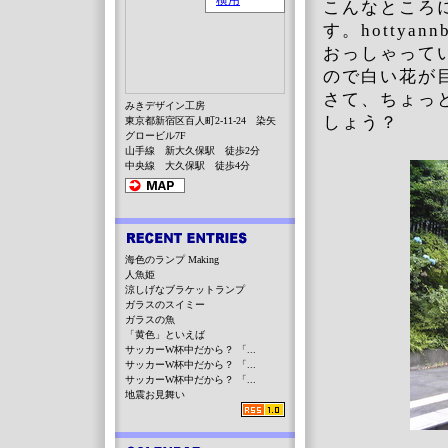
こんなところ
す。hottya
おっしゃって
ので白い花が
さて、ちょっ
みきデザイン工房
しょう？
東京都新宿区百人町2-11-24 染矢
グロービル7F
山手線 新大久保駅 徒歩2分
中央線 大久保駅 徒歩4分
海色のランプ Making
人魚姫
涼しげなブラケットランプ
ガラスのスイミー
ガラスの魚
「黄色」といえば
サッカーW杯中だから？ 「...
サッカーW杯中だから？ 「...
サッカーW杯中だから？ 「...
地震お見舞い