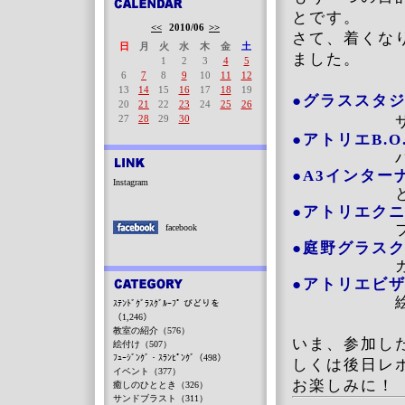
とです。
<<
2010/06
>>
さて、着くな
日
月
火
水
木
金
土
ました。
1
2
3
4
5
6
7
8
9
10
11
12
13
14
15
16
17
18
19
●グラススタ
20
21
22
23
24
25
26
27
28
29
30
サンドブラ
●アトリエB.O.
パフェク
●A3インター
Instagram
とんぼ
●アトリエク
フュージ
facebook
●庭野グラス
ガラス
●アトリエビ
絵付
ｽﾃﾝﾄﾞｸﾞﾗｽｸﾞﾙｰﾌﾟ びどりを
（1,246）
教室の紹介（576）
いま、参加し
絵付け（507）
ﾌｭｰｼﾞﾝｸﾞ・ｽﾗﾝﾋﾟﾝｸﾞ（498）
しくは後日レ
イベント（377）
お楽しみに！
癒しのひととき（326）
サンドブラスト（311）