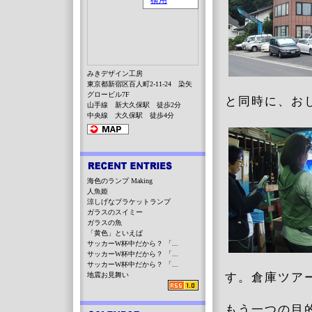
みきデザイン工房
東京都新宿区百人町2-11-24 染矢
グロービル7F
と同時に、お
山手線 新大久保駅 徒歩2分
中央線 大久保駅 徒歩4分
海色のランプ Making
人魚姫
涼しげなブラケットランプ
ガラスのスイミー
ガラスの魚
「黄色」といえば
サッカーW杯中だから？ 「...
サッカーW杯中だから？ 「...
サッカーW杯中だから？ 「...
地震お見舞い
す。倉庫ツア
もう一つの目