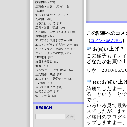
授業内容（299）
展覧会・出版・リンク・お...
（216）
知っておきたいこと（212）
その他（201）
ガラスについて（121）
工具・道具・部材（103）
2020新型コロナウイルス（100）
この記事へのコメ
体験制作（94）
【
コメント記入欄へ
】
2019フランス見学ツアー（91）
2016イングランド見学ツアー（80）
お買い上げ？
2013イタリア 見学ツアー（78）
ステンドグラスの歴史（65）
この硝子もキレ
LED電球（54）
どなたかお買い上げし
東日本大震災（52）
修復（47）
りか｜
2010/06/30
ﾁｬﾝﾚﾝｼﾞ25（ﾁｰﾑﾏｲﾅｽ6%）（42）
注文制作・商品（38）
2010ドイツ 見学ツアー（37）
Re:お買い上
UV接着（34）
ガラスモザイク（33）
綺麗でしたよー、
生徒さんの声（19）
る、ということ
00-リンク集（2）
です。
いろいろ見て最
スでしたが、ま
水曜日のブログ
ップしますよー