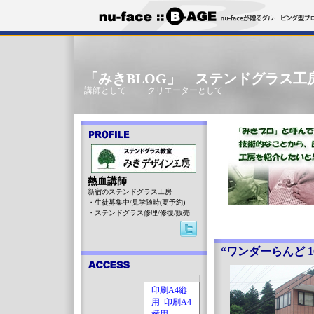
「みきBLOG」 ステンドグラス工
講師として･･･ クリエーターとして･･･
熱血講師
新宿のステンドグラス工房
・生徒募集中/見学随時(要予約)
・ステンドグラス修理/修復/販売
“ワンダーらんど 