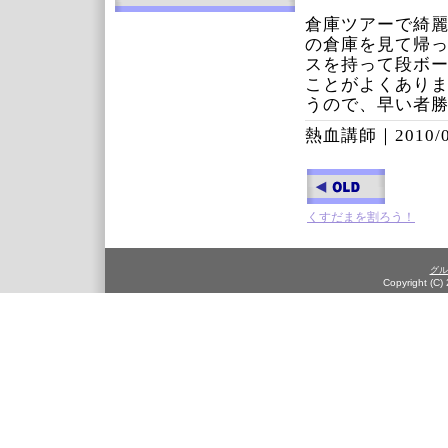
倉庫ツアーで綺
の倉庫を見て帰
スを持って段ボー
ことがよくあり
うので、早い者
熱血講師｜
2010/
くすだまを割ろう！
グル
Copyright (C)