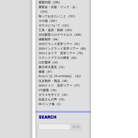
授業内容（299）
展覧会・出版・リンク・お...
（216）
知っておきたいこと（212）
その他（201）
ガラスについて（121）
工具・道具・部材（103）
2020新型コロナウイルス（100）
体験制作（94）
2019フランス見学ツアー（91）
2016イングランド見学ツアー（80）
2013イタリア 見学ツアー（78）
ステンドグラスの歴史（65）
LED電球（54）
東日本大震災（52）
修復（47）
ﾁｬﾝﾚﾝｼﾞ25（ﾁｰﾑﾏｲﾅｽ6%）（42）
注文制作・商品（38）
2010ドイツ 見学ツアー（37）
UV接着（34）
ガラスモザイク（33）
生徒さんの声（19）
00-リンク集（2）