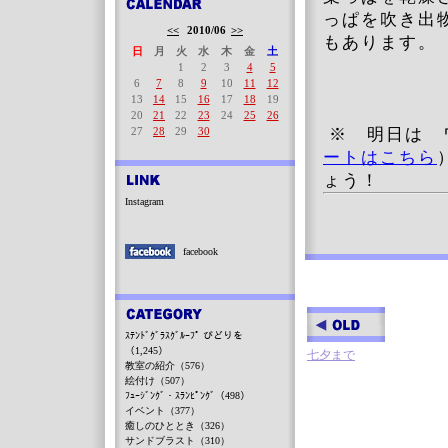
っぱを吹き出
<<
2010/06
>>
もあります。
日
月
火
水
木
金
土
1
2
3
4
5
6
7
8
9
10
11
12
13
14
15
16
17
18
19
20
21
22
23
24
25
26
27
28
29
30
※ 明日は 
ートはこちら
ょう！
Instagram
facebook
ｽﾃﾝﾄﾞｸﾞﾗｽｸﾞﾙｰﾌﾟ びどりを
（1,245）
七夕まで
教室の紹介（576）
絵付け（507）
ﾌｭｰｼﾞﾝｸﾞ・ｽﾗﾝﾋﾟﾝｸﾞ（498）
イベント（377）
癒しのひととき（326）
サンドブラスト（310）