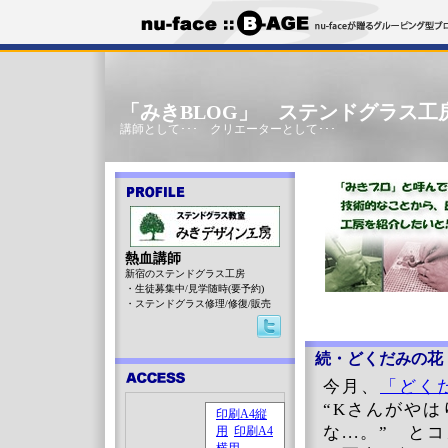
「みきBLOG」 ステンドグラス工
講師として･･･ クリエーターとして･･･
熱血講師
新宿のステンドグラス工房
・生徒募集中/見学随時(要予約)
・ステンドグラス修理/修復/販売
続・どくだみの花
今月、
「どく
“Kさんがや
な...。” 