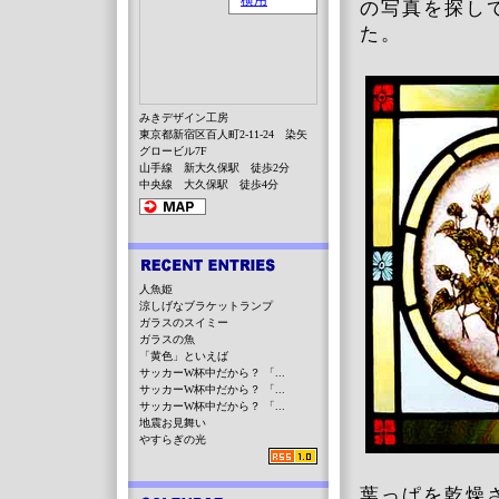
の写真を探し
た。
みきデザイン工房
東京都新宿区百人町2-11-24 染矢
グロービル7F
山手線 新大久保駅 徒歩2分
中央線 大久保駅 徒歩4分
人魚姫
涼しげなブラケットランプ
ガラスのスイミー
ガラスの魚
「黄色」といえば
サッカーW杯中だから？ 「...
サッカーW杯中だから？ 「...
サッカーW杯中だから？ 「...
地震お見舞い
やすらぎの光
葉っぱを乾燥