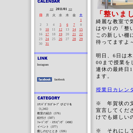
<<
2011/01
>>
「整いま
日
月
火
水
木
金
土
1
綺麗な教室で
2
3
4
5
6
7
8
はやりの「整
9
10
11
12
13
14
15
16
17
18
19
20
21
22
この新しい棚
23
24
25
26
27
28
29
待ってますよ
30
31
明日、6日は木
00まで授業
Instagram
連休の最終日1
ます。
facebook
授業日カレン
※ 年賀状の
ｽﾃﾝﾄﾞｸﾞﾗｽｸﾞﾙｰﾌﾟ びどりを
（1,245）
宣言してくだ
教室の紹介（576）
けでも嬉しい
絵付け（507）
ﾌｭｰｼﾞﾝｸﾞ・ｽﾗﾝﾋﾟﾝｸﾞ（498）
イベント（377）
※ それにし
癒しのひととき（326）