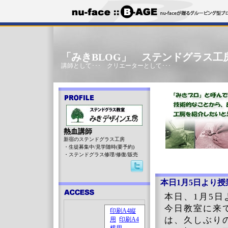
「みきBLOG」 ステンドグラス工
講師として･･･ クリエーターとして･･･
熱血講師
新宿のステンドグラス工房
・生徒募集中/見学随時(要予約)
・ステンドグラス修理/修復/販売
本日1月5日より授
本日、1月5
今日教室に来
は、久しぶり