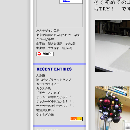
そく初めての
らTRY！ で
みきデザイン工房
東京都新宿区百人町2-11-24 染矢
グロービル7F
山手線 新大久保駅 徒歩2分
中央線 大久保駅 徒歩4分
人魚姫
涼しげなブラケットランプ
ガラスのスイミー
ガラスの魚
「黄色」といえば
サッカーW杯中だから？ 「...
サッカーW杯中だから？ 「...
サッカーW杯中だから？ 「...
地震お見舞い
やすらぎの光