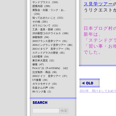
サンドブラスト（310）
ス見学ツアー
授業内容（299）
うリクエスト
展覧会・出版・リンク・お...
（216）
知っておきたいこと（212）
その他（201）
ガラスについて（121）
日本ブログ村
工具・道具・部材（103）
2020新型コロナウイルス（100）
新年は、
体験制作（94）
「ステンド
2019フランス見学ツアー（91）
2016イングランド見学ツアー（80）
「習い事・
2013イタリア 見学ツアー（78）
でした。
ステンドグラスの歴史（65）
LED電球（54）
東日本大震災（52）
修復（47）
ﾁｬﾝﾚﾝｼﾞ25（ﾁｰﾑﾏｲﾅｽ6%）（42）
注文制作・商品（38）
2010ドイツ 見学ツアー（37）
UV接着（34）
ガラスモザイク（33）
生徒さんの声（19）
2011年 明けましてお
00-リンク集（2）