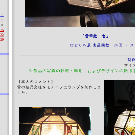
土
1
8
15
22
「雪華紋 壱」
29
びどりを展 出品回数 26回 ・ ス
制
サイズ
※作品の写真の転載・転用、およびデザインの転用
【本人のコメント】
雪の結晶文様をモチーフにランプを制作しま
した。