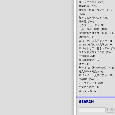
サンドブラスト（310）
授業内容（299）
展覧会・出版・リンク・お...
（216）
知っておきたいこと（212）
その他（201）
ガラスについて（121）
工具・道具・部材（103）
2020新型コロナウイルス（100
体験制作（94）
2019フランス見学ツアー（91）
2016イングランド見学ツアー（
2013イタリア 見学ツアー（7
ステンドグラスの歴史（65）
LED電球（54）
東日本大震災（52）
修復（47）
ﾁｬﾝﾚﾝｼﾞ25（ﾁｰﾑﾏｲﾅｽ6%）（42
注文制作・商品（38）
2010ドイツ 見学ツアー（37）
UV接着（34）
ガラスモザイク（33）
生徒さんの声（19）
00-リンク集（2）