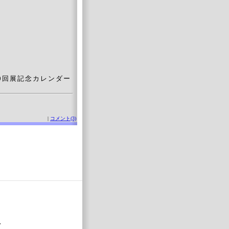
回展記念カレンダー
|
コメント(3)
・