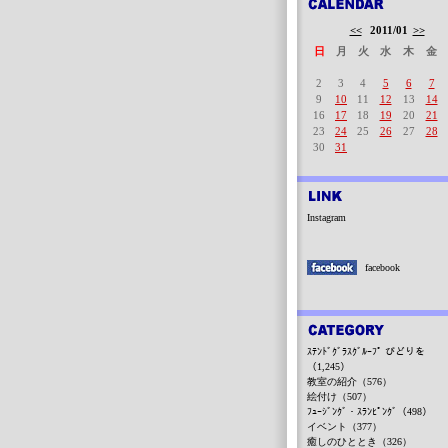
<<
2011/01
>>
日
月
火
水
木
金
2
3
4
5
6
7
9
10
11
12
13
14
16
17
18
19
20
21
23
24
25
26
27
28
30
31
Instagram
facebook
ｽﾃﾝﾄﾞｸﾞﾗｽｸﾞﾙｰﾌﾟ びどりを
（1,245）
教室の紹介（576）
絵付け（507）
ﾌｭｰｼﾞﾝｸﾞ・ｽﾗﾝﾋﾟﾝｸﾞ（498）
イベント（377）
癒しのひととき（326）