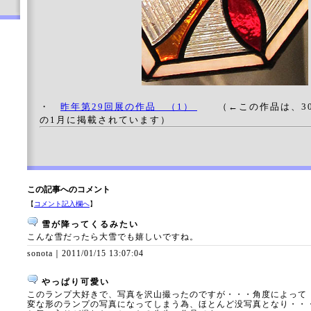
・
昨年第29回展の作品 （1）
（←この作品は、30
の1月に掲載されています）
この記事へのコメント
【
コメント記入欄へ
】
雪が降ってくるみたい
こんな雪だったら大雪でも嬉しいですね。
sonota｜
2011/01/15 13:07:04
やっぱり可愛い
このランプ大好きで、写真を沢山撮ったのですが・・・角度によって
変な形のランプの写真になってしまう為、ほとんど没写真となり・・