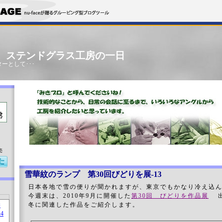
」 ステンドグラス工房の一日
ーとして･･･
売
雪華紋のランプ 第30回びどりを展-13
日本各地で雪の便りが聞かれますが、東京でもかなり冷え込
今週末は、2010年9月に開催した
第30回 びどりを作品展
出
冬に関連した作品をご紹介します。