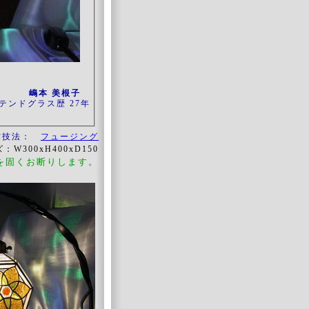
嶋本 美根子
テンドグラス歴 27年
作技法：
フュージング
：W300xH400xD150
を固くお断りします。