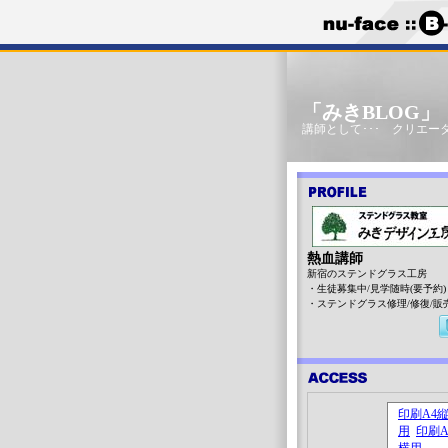
「みきBLOG
講師として･･･ クリエータ
熱血講師
新宿のステンドグラス工房
・生徒募集中/見学随時(要予約)
・ステンドグラス修理/修復/販