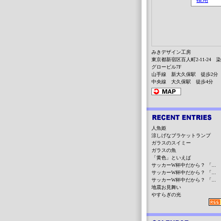
みきデザイン工房
東京都新宿区百人町2-11-24 
グロービル7F
山手線 新大久保駅 徒歩2分
中央線 大久保駅 徒歩4分
人魚姫
涼しげなブラケットランプ
ガラスのスイミー
ガラスの魚
「黄色」といえば
サッカーW杯中だから？ 「...
サッカーW杯中だから？ 「...
サッカーW杯中だから？ 「...
地震お見舞い
やすらぎの光