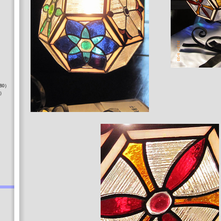
）
80）
8）
）