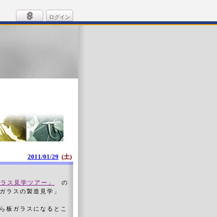
ログイン
2011/01/29
(土)
グラス見学ツアー」
の
クガラスの製造見学」
ら板ガラスになるとこ