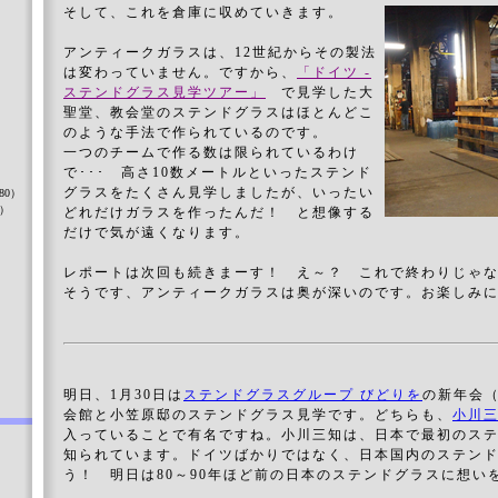
そして、これを倉庫に収めていきます。
アンティークガラスは、12世紀からその製法
は変わっていません。ですから、
「ドイツ -
ステンドグラス見学ツアー」
で見学した大
聖堂、教会堂のステンドグラスはほとんどこ
のような手法で作られているのです。
）
一つのチームで作る数は限られているわけ
で･･･ 高さ10数メートルといったステンド
グラスをたくさん見学しましたが、いったい
80）
8）
どれだけガラスを作ったんだ！ と想像する
だけで気が遠くなります。
レポートは次回も続きまーす！ え～？ これで終わりじゃ
そうです、アンティークガラスは奥が深いのです。お楽しみ
）
明日、1月30日は
ステンドグラスグループ びどりを
の新年会
会館と小笠原邸のステンドグラス見学です。どちらも、
小川
入っていることで有名ですね。小川三知は、日本で最初のス
知られています。ドイツばかりではなく、日本国内のステン
う！ 明日は80～90年ほど前の日本のステンドグラスに想い