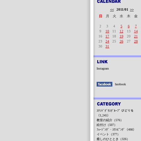
<<
2011/01
>>
日
月
火
水
木
金
2
3
4
5
6
7
9
10
11
12
13
14
16
17
18
19
20
21
23
24
25
26
27
28
30
31
Instagram
facebook
ｽﾃﾝﾄﾞｸﾞﾗｽｸﾞﾙｰﾌﾟ びどりを
（1,245）
教室の紹介（576）
絵付け（507）
ﾌｭｰｼﾞﾝｸﾞ・ｽﾗﾝﾋﾟﾝｸﾞ（498）
イベント（377）
癒しのひととき（326）