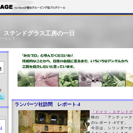
」 ステンドグラス工房の一日
ーとして･･･
売
ランバーツ社訪問 レポート-4
「ドイツ - ステンド
時の 「アンティー
のレポート-4です。
今日は、シリンダーか