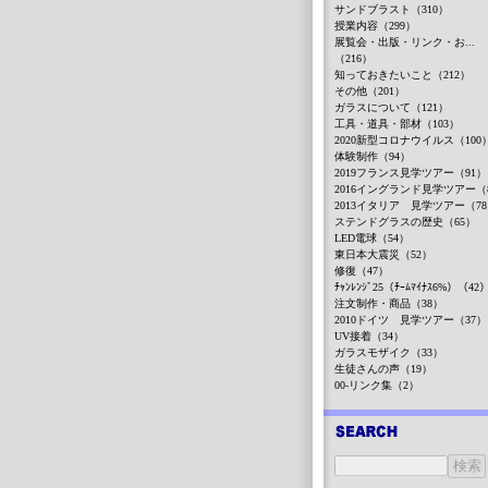
サンドブラスト（310）
授業内容（299）
展覧会・出版・リンク・お...
（216）
知っておきたいこと（212）
その他（201）
ガラスについて（121）
工具・道具・部材（103）
2020新型コロナウイルス（100
体験制作（94）
2019フランス見学ツアー（91）
2016イングランド見学ツアー（
2013イタリア 見学ツアー（7
ステンドグラスの歴史（65）
LED電球（54）
東日本大震災（52）
修復（47）
ﾁｬﾝﾚﾝｼﾞ25（ﾁｰﾑﾏｲﾅｽ6%）（42
注文制作・商品（38）
2010ドイツ 見学ツアー（37）
UV接着（34）
ガラスモザイク（33）
生徒さんの声（19）
00-リンク集（2）