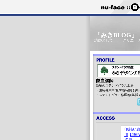
「みきBLOG
講師として･･･ クリエータ
熱血講師
新宿のステンドグラス工房
・生徒募集中/見学随時(要予約)
・ステンドグラス修理/修復/販