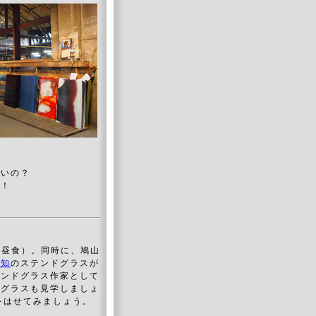
ないの？
に！
（昼食）。同時に、鳩山
三知
のステンドグラスが
テンドグラス作家として
ドグラスも見学しましょ
をはせてみましょう。