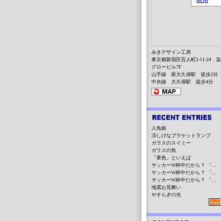
みきデザイン工房
東京都新宿区百人町2-11-24 
グロービル7F
山手線 新大久保駅 徒歩2分
中央線 大久保駅 徒歩4分
人魚姫
涼しげなブラケットランプ
ガラスのスイミー
ガラスの魚
「黄色」といえば
サッカーW杯中だから？ 「...
サッカーW杯中だから？ 「...
サッカーW杯中だから？ 「...
地震お見舞い
やすらぎの光