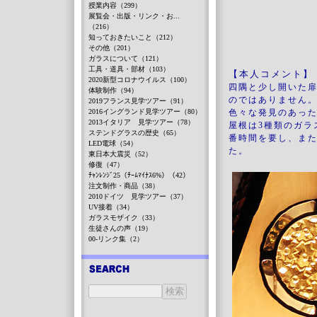
授業内容（299）
展覧会・出版・リンク・お...
（216）
知っておきたいこと（212）
その他（201）
ガラスについて（121）
工具・道具・部材（103）
【本人コメント】
2020新型コロナウイルス（100）
四隅と少し開いた
体験制作（94）
のではありません
2019フランス見学ツアー（91）
2016イングランド見学ツアー（80）
色々な発見のあっ
2013イタリア 見学ツアー（78）
屋根は3種類のガラ
ステンドグラスの歴史（65）
番時間を要し、ま
LED電球（54）
た。
東日本大震災（52）
修復（47）
ﾁｬﾝﾚﾝｼﾞ25（ﾁｰﾑﾏｲﾅｽ6%）（42）
注文制作・商品（38）
2010ドイツ 見学ツアー（37）
UV接着（34）
ガラスモザイク（33）
生徒さんの声（19）
00-リンク集（2）