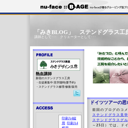
「みきBLOG」 ステンドグラス工
講師として･･･ クリエーターとして･･･
熱血講師
新宿のステンドグラス工房
・生徒募集中/見学随時(要予約)
・ステンドグラス修理/修復/販売
ドイツツアーの思い
前回のブログのコメ
ステンドグラス見
ステンドグラスグ
～
25
日）では、ド