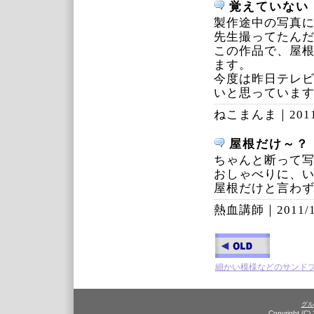
覚えていない
製作途中の写真
先生撮ってたん
この作品で、屋
ます。
今度は昨日テレ
いと思っていま
ねこまんま｜
201
屋根だけ～？
ちゃんと断って
おしゃべりに、
屋根だけと言わ
熱血講師｜
2011/
細かい模様などのサンド
グル
Copyright (C)