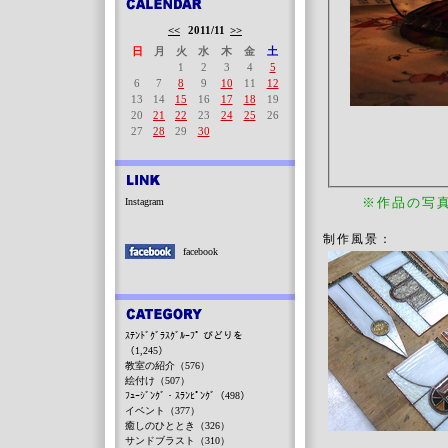
<<
2011/11
>>
日
月
火
水
木
金
土
1
2
3
4
5
6
7
8
9
10
11
12
13
14
15
16
17
18
19
20
21
22
23
24
25
26
27
28
29
30
※作品の写
Instagram
制作風景：
facebook
ｽﾃﾝﾄﾞｸﾞﾗｽｸﾞﾙｰﾌﾟ びどりを
（1,245）
教室の紹介（576）
絵付け（507）
ﾌｭｰｼﾞﾝｸﾞ・ｽﾗﾝﾋﾟﾝｸﾞ（498）
イベント（377）
癒しのひととき（326）
サンドブラスト（310）