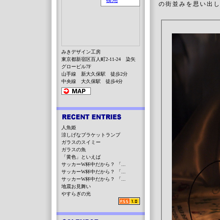
の街並みを思い出
みきデザイン工房
東京都新宿区百人町2-11-24 染矢
グロービル7F
山手線 新大久保駅 徒歩2分
中央線 大久保駅 徒歩4分
人魚姫
涼しげなブラケットランプ
ガラスのスイミー
ガラスの魚
「黄色」といえば
サッカーW杯中だから？ 「...
サッカーW杯中だから？ 「...
サッカーW杯中だから？ 「...
地震お見舞い
やすらぎの光