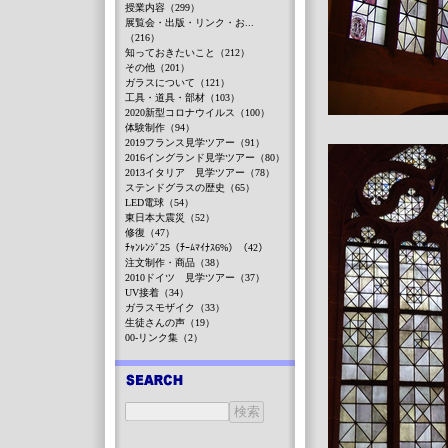
授業内容（299）
展覧会・出版・リンク・お...
（216）
知っておきたいこと（212）
その他（201）
ガラスについて（121）
工具・道具・部材（103）
2020新型コロナウイルス（100）
体験制作（94）
2019フランス見学ツアー（91）
2016イングランド見学ツアー（80）
2013イタリア 見学ツアー（78）
ステンドグラスの歴史（65）
LED電球（54）
東日本大震災（52）
修復（47）
ﾁｬﾝﾚﾝｼﾞ25（ﾁｰﾑﾏｲﾅｽ6%）（42）
注文制作・商品（38）
2010ドイツ 見学ツアー（37）
UV接着（34）
ガラスモザイク（33）
生徒さんの声（19）
00-リンク集（2）