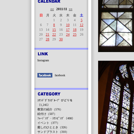
<<
2011/11
>>
日
月
火
水
木
金
土
1
2
3
4
5
6
7
8
9
10
11
12
13
14
15
16
17
18
19
20
21
22
23
24
25
26
27
28
29
30
Instagram
facebook
ｽﾃﾝﾄﾞｸﾞﾗｽｸﾞﾙｰﾌﾟ びどりを
（1,245）
教室の紹介（576）
絵付け（507）
ﾌｭｰｼﾞﾝｸﾞ・ｽﾗﾝﾋﾟﾝｸﾞ（498）
イベント（377）
癒しのひととき（326）
サンドブラスト（310）