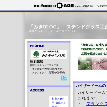
「みきBLOG」 ステンドグラス工
講師として･･･ クリエーターとして･･･
熱血講師
新宿のステンドグラス工房
・生徒募集中/見学随時(要予約)
・ステンドグラス修理/修復/販売
カイザードームの
カイザードーム
これまで、
・
フランク