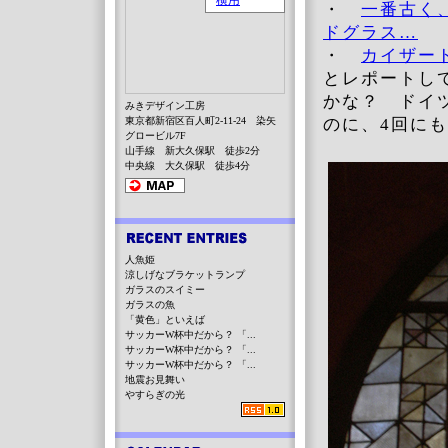
・
一番古く
ドグラス…
・
カイザー
とレポートし
かな？ ドイ
みきデザイン工房
東京都新宿区百人町2-11-24 染矢
のに、4回に
グロービル7F
山手線 新大久保駅 徒歩2分
中央線 大久保駅 徒歩4分
人魚姫
涼しげなブラケットランプ
ガラスのスイミー
ガラスの魚
「黄色」といえば
サッカーW杯中だから？ 「...
サッカーW杯中だから？ 「...
サッカーW杯中だから？ 「...
地震お見舞い
やすらぎの光