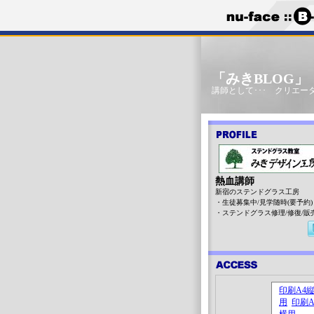
「みきBLOG
講師として･･･ クリエータ
熱血講師
新宿のステンドグラス工房
・生徒募集中/見学随時(要予約)
・ステンドグラス修理/修復/販