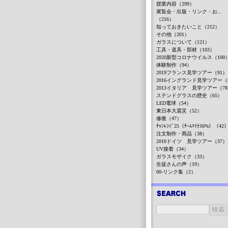
授業内容（299）
展覧会・出版・リンク・お...
（216）
知っておきたいこと（212）
その他（201）
ガラスについて（121）
工具・道具・部材（103）
2020新型コロナウイルス（100
体験制作（94）
2019フランス見学ツアー（91）
2016イングランド見学ツアー（
2013イタリア 見学ツアー（7
ステンドグラスの歴史（65）
LED電球（54）
東日本大震災（52）
修復（47）
ﾁｬﾝﾚﾝｼﾞ25（ﾁｰﾑﾏｲﾅｽ6%）（42
注文制作・商品（38）
2010ドイツ 見学ツアー（37）
UV接着（34）
ガラスモザイク（33）
生徒さんの声（19）
00-リンク集（2）