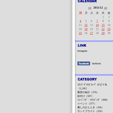
<<
2011/12
>>
日
月
火
水
木
金
1
2
4
5
6
7
8
9
11
12
13
14
15
16
18
19
20
21
22
23
25
26
27
28
29
30
Instagram
facebook
ｽﾃﾝﾄﾞｸﾞﾗｽｸﾞﾙｰﾌﾟ びどりを
（1,245）
教室の紹介（576）
絵付け（507）
ﾌｭｰｼﾞﾝｸﾞ・ｽﾗﾝﾋﾟﾝｸﾞ（498）
イベント（377）
癒しのひととき（326）
サンドブラスト（310）