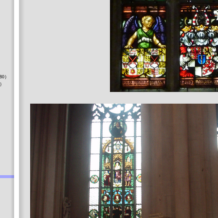
）
80）
8）
）