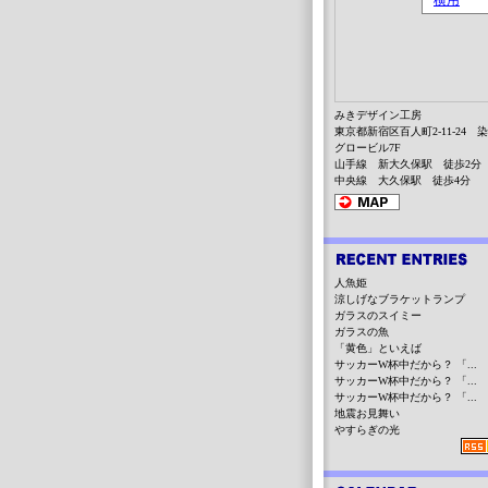
みきデザイン工房
東京都新宿区百人町2-11-24 
グロービル7F
山手線 新大久保駅 徒歩2分
中央線 大久保駅 徒歩4分
人魚姫
涼しげなブラケットランプ
ガラスのスイミー
ガラスの魚
「黄色」といえば
サッカーW杯中だから？ 「...
サッカーW杯中だから？ 「...
サッカーW杯中だから？ 「...
地震お見舞い
やすらぎの光