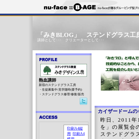
「みきBLOG」 ステンドグラス工
講師として･･･ クリエーターとして･･･
熱血講師
新宿のステンドグラス工房
・生徒募集中/見学随時(要予約)
・ステンドグラス修理/修復/販売
カイザードームの
昨日、2011
を」の展覧会
ステンドグラ