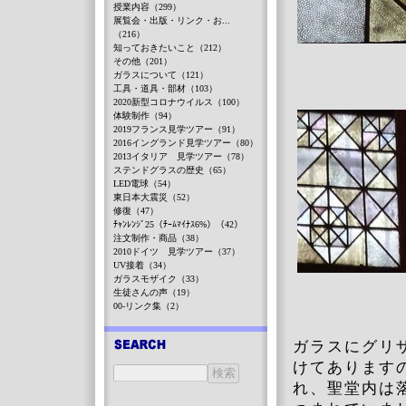
授業内容（299）
展覧会・出版・リンク・お...
（216）
知っておきたいこと（212）
その他（201）
ガラスについて（121）
工具・道具・部材（103）
2020新型コロナウイルス（100）
体験制作（94）
2019フランス見学ツアー（91）
2016イングランド見学ツアー（80）
2013イタリア 見学ツアー（78）
ステンドグラスの歴史（65）
LED電球（54）
東日本大震災（52）
修復（47）
ﾁｬﾝﾚﾝｼﾞ25（ﾁｰﾑﾏｲﾅｽ6%）（42）
注文制作・商品（38）
2010ドイツ 見学ツアー（37）
UV接着（34）
ガラスモザイク（33）
生徒さんの声（19）
00-リンク集（2）
ガラスにグリ
けてあります
れ、聖堂内は