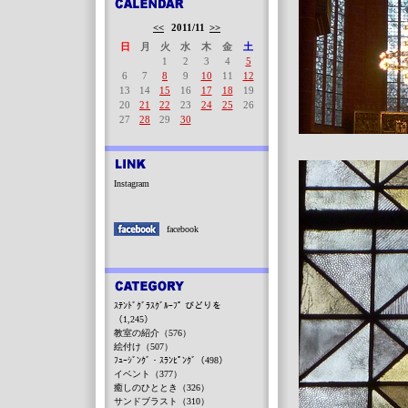
<<
2011/11
>>
日
月
火
水
木
金
土
1
2
3
4
5
6
7
8
9
10
11
12
13
14
15
16
17
18
19
20
21
22
23
24
25
26
27
28
29
30
Instagram
facebook
ｽﾃﾝﾄﾞｸﾞﾗｽｸﾞﾙｰﾌﾟ びどりを
（1,245）
教室の紹介（576）
絵付け（507）
ﾌｭｰｼﾞﾝｸﾞ・ｽﾗﾝﾋﾟﾝｸﾞ（498）
イベント（377）
癒しのひととき（326）
サンドブラスト（310）