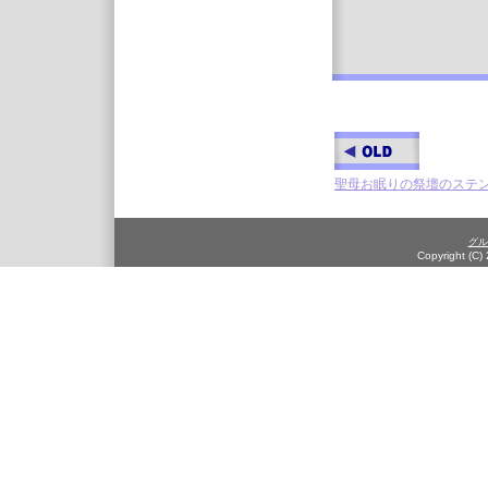
聖母お眠りの祭壇のステ
グル
Copyright (C)