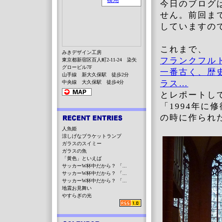
今日のブログ
せん。前回ま
していますの
これまで、
みきデザイン工房
フランクフル
東京都新宿区百人町2-11-24 染矢
グロービル7F
一番古く、歴
山手線 新大久保駅 徒歩2分
ラス…
中央線 大久保駅 徒歩4分
とレポートし
「1994年
の時に作られ
人魚姫
涼しげなブラケットランプ
ガラスのスイミー
ガラスの魚
「黄色」といえば
サッカーW杯中だから？ 「...
サッカーW杯中だから？ 「...
サッカーW杯中だから？ 「...
地震お見舞い
やすらぎの光