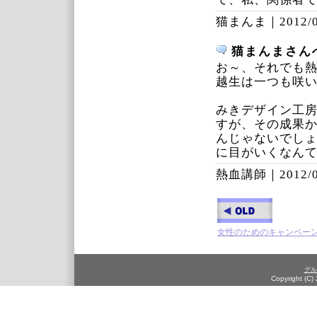
猫まんま｜
2012/
猫まんまさん
お～、それでも
越生は一つも咲
みきデザイン工
すが、その成果
んじゃないでし
に目がいくなん
熱血講師｜
2012/
女性のためのキャンペー
グル
Copyright (C)