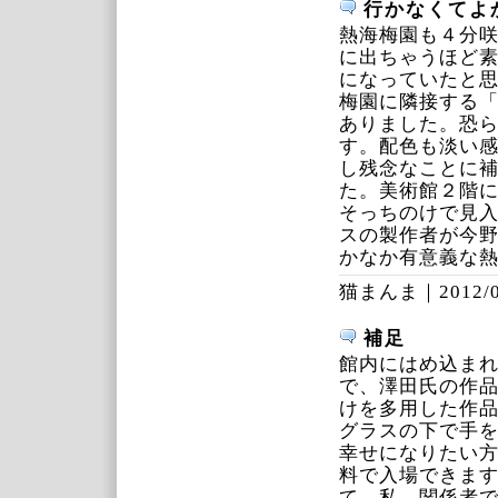
行かなくてよ
熱海梅園も４分
に出ちゃうほど
になっていたと
梅園に隣接する
ありました。恐
す。配色も淡い
し残念なことに
た。美術館２階
そっちのけで見
スの製作者が今
かなか有意義な
猫まんま｜
2012/
補足
館内にはめ込ま
で、澤田氏の作
けを多用した作
グラスの下で手
幸せになりたい
料で入場できま
て、私、関係者