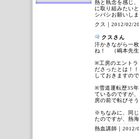
熱と執念を感じ
に取り組みたい
シバシお願いし
クス｜
2012/02/20
クスさん
汗かきながら一
ね！ （嶋本先
※工房のエント
ださったとは！
しておきますの
※雪道運転歴35
ているのですが
房の前で転びそ
※ちなみに、同
たのですが、熱
熱血講師｜
2012/