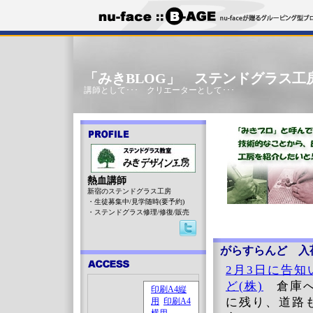
「みきBLOG」 ステンドグラス工
講師として･･･ クリエーターとして･･･
熱血講師
新宿のステンドグラス工房
・生徒募集中/見学随時(要予約)
・ステンドグラス修理/修復/販売
がらすらんど 入
2月3日に告知
ど(株)
倉庫へ
に残り、道路