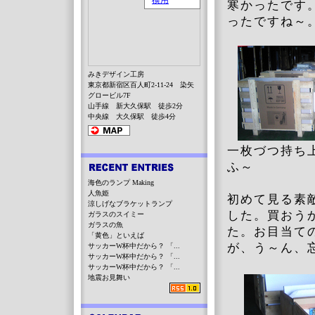
寒かったです
ったですね～
みきデザイン工房
東京都新宿区百人町2-11-24 染矢
グロービル7F
山手線 新大久保駅 徒歩2分
中央線 大久保駅 徒歩4分
一枚づつ持ち
ふ～
海色のランプ Making
人魚姫
初めて見る素
涼しげなブラケットランプ
した。買おう
ガラスのスイミー
ガラスの魚
た。お目当て
「黄色」といえば
が、う～ん、
サッカーW杯中だから？ 「...
サッカーW杯中だから？ 「...
サッカーW杯中だから？ 「...
地震お見舞い