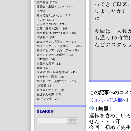
授業内容（299）
ってきて以来
展覧会・出版・リンク・お...
りましたが）
（216）
知っておきたいこと（212）
た…
その他（201）
ガラスについて（121）
工具・道具・部材（103）
今回は、人数
2020新型コロナウイルス（100）
も通り10時
体験制作（94）
2019フランス見学ツアー（91）
んどのスタッ
2016イングランド見学ツアー（80）
2013イタリア 見学ツアー（78）
ステンドグラスの歴史（65）
LED電球（54）
東日本大震災（52）
修復（47）
ﾁｬﾝﾚﾝｼﾞ25（ﾁｰﾑﾏｲﾅｽ6%）（42）
注文制作・商品（38）
2010ドイツ 見学ツアー（37）
UV接着（34）
ガラスモザイク（33）
この記事へのコメ
生徒さんの声（19）
00-リンク集（2）
【
コメント記入欄へ
】
[無題]
運転を含め、い
せん・・（汗
今回、初めて先