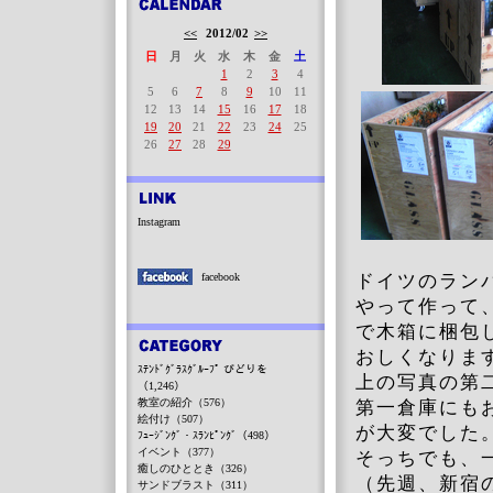
<<
2012/02
>>
日
月
火
水
木
金
土
1
2
3
4
5
6
7
8
9
10
11
12
13
14
15
16
17
18
19
20
21
22
23
24
25
26
27
28
29
Instagram
facebook
ドイツのラン
やって作って
で木箱に梱包
おしくなりま
ｽﾃﾝﾄﾞｸﾞﾗｽｸﾞﾙｰﾌﾟ びどりを
上の写真の第
（1,246）
教室の紹介（576）
第一倉庫にも
絵付け（507）
が大変でした
ﾌｭｰｼﾞﾝｸﾞ・ｽﾗﾝﾋﾟﾝｸﾞ（498）
イベント（377）
そっちでも、
癒しのひととき（326）
（先週、新宿
サンドブラスト（311）