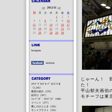
<<
2012/11
>>
日
月
火
水
木
金
土
1
2
3
4
5
6
7
8
9
10
11
12
13
14
15
16
17
18
19
20
21
22
23
24
25
26
27
28
29
30
Instagram
facebook
じゃーん！ 
ｽﾃﾝﾄﾞｸﾞﾗｽｸﾞﾙｰﾌﾟ びどりを
た！
（1,245）
平山郁夫画伯の
教室の紹介（576）
絵付け（507）
モチーフは東
ﾌｭｰｼﾞﾝｸﾞ・ｽﾗﾝﾋﾟﾝｸﾞ（498）
イベント（377）
癒しのひととき（326）
サンドブラスト（310）