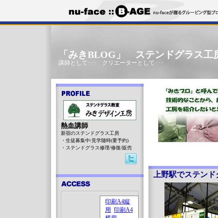
「みきBLOG」 ステンドグラス工
講師として･･･ クリエーターとして･･･
熱血講師
新宿のステンドグラス工房
・生徒募集中/見学随時(要予約)
・ステンドグラス修理/修復/販売
上野駅でステンド