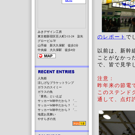
みきデザイン工房
のレポート
で
東京都新宿区百人町2-11-24 染矢
グロービル7F
山手線 新大久保駅 徒歩2分
以前は、新幹
中央線 大久保駅 徒歩4分
ことがなかっ
で、皆で見学
注意：
人魚姫
涼しげなブラケットランプ
昨年来の節電
ガラスのスイミー
このステンド
ガラスの魚
「黄色」といえば
通して、点灯
サッカーW杯中だから？ 「...
サッカーW杯中だから？ 「...
サッカーW杯中だから？ 「...
地震お見舞い
やすらぎの光