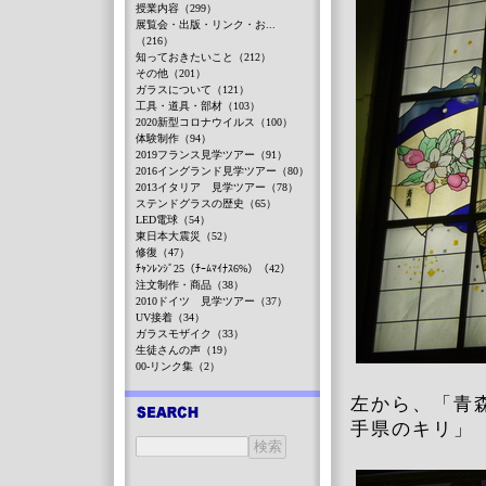
授業内容（299）
展覧会・出版・リンク・お...
（216）
知っておきたいこと（212）
その他（201）
ガラスについて（121）
工具・道具・部材（103）
2020新型コロナウイルス（100）
体験制作（94）
2019フランス見学ツアー（91）
2016イングランド見学ツアー（80）
2013イタリア 見学ツアー（78）
ステンドグラスの歴史（65）
LED電球（54）
東日本大震災（52）
修復（47）
ﾁｬﾝﾚﾝｼﾞ25（ﾁｰﾑﾏｲﾅｽ6%）（42）
注文制作・商品（38）
2010ドイツ 見学ツアー（37）
UV接着（34）
ガラスモザイク（33）
生徒さんの声（19）
00-リンク集（2）
左から、「青
手県のキリ」