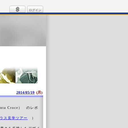
ログイン
2014/05/19
(月)
ta Croce） のレポ
グラス見学ツアー
）