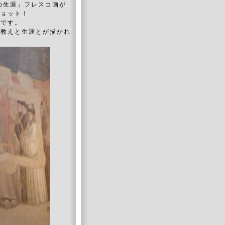
の生涯」フレスコ画が
ジョット！
画です。
の教えと生涯とが描かれ