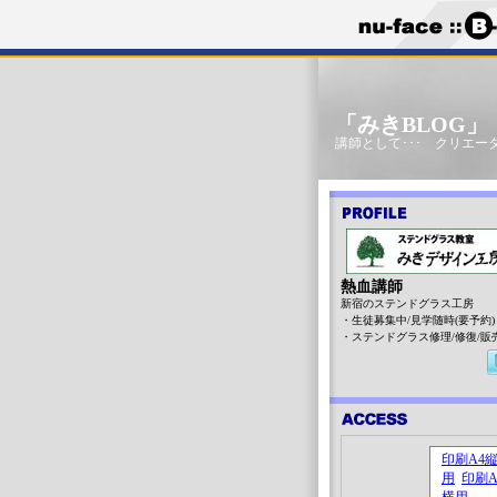
「みきBLOG
講師として･･･ クリエータ
熱血講師
新宿のステンドグラス工房
・生徒募集中/見学随時(要予約)
・ステンドグラス修理/修復/販