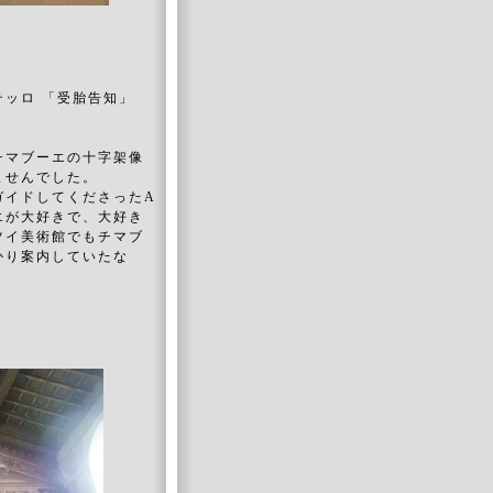
テッロ 「受胎告知」
チマブーエの十字架像
ませんでした。
ガイドしてくださったA
エが大好きで、大好き
ツイ美術館でもチマブ
かり案内していたな