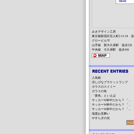
みきデザイン工房
東京都新宿区百人町2-11-24 
グロービル7F
山手線 新大久保駅 徒歩2分
中央線 大久保駅 徒歩4分
人魚姫
涼しげなブラケットランプ
ガラスのスイミー
ガラスの魚
「黄色」といえば
サッカーW杯中だから？ 「...
サッカーW杯中だから？ 「...
サッカーW杯中だから？ 「...
地震お見舞い
やすらぎの光