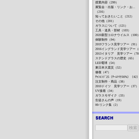
授業内容（299）
展覧会・出版・リンク・お...
（216）
知っておきたいこと（212）
その他（201）
ガラスについて（121）
工具・道具・部材（103）
2020新型コロナウイルス（100
体験制作（94）
2019フランス見学ツアー（91）
2016イングランド見学ツアー（
2013イタリア 見学ツアー（7
ステンドグラスの歴史（65）
LED電球（54）
東日本大震災（52）
修復（47）
ﾁｬﾝﾚﾝｼﾞ25（ﾁｰﾑﾏｲﾅｽ6%）（42
注文制作・商品（38）
2010ドイツ 見学ツアー（37）
UV接着（34）
ガラスモザイク（33）
生徒さんの声（19）
00-リンク集（2）