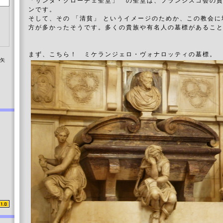
「サンタ・クローチェ聖堂」 の聖堂は、フランシスコ会の
ンです。
そして、その 「清貧」 というイメージのためか、この教会
方が多かったそうです。多くの貴族や有名人の墓標があるこ
まず、こちら！ ミケランジェロ・ヴォナロッティの墓標。
染矢