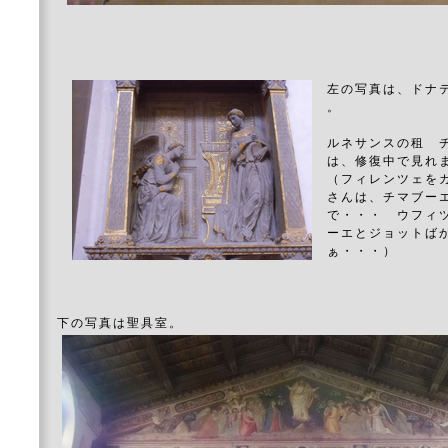
左の写真は、ドナ
。
ルネサンスの租 
は、修復中で見れ
（フィレンツェを
さんは、チマブー
で・・・ ウフィ
ーエとジョットば
ぁ・・・）
下の写真は聖具室。