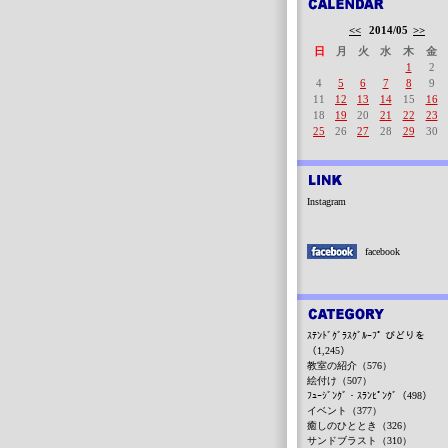
<<
2014/05
>>
日
月
火
水
木
金
1
2
4
5
6
7
8
9
11
12
13
14
15
16
18
19
20
21
22
23
25
26
27
28
29
30
Instagram
facebook
ｽﾃﾝﾄﾞｸﾞﾗｽｸﾞﾙｰﾌﾟ びどりを
（1,245）
教室の紹介（576）
絵付け（507）
ﾌｭｰｼﾞﾝｸﾞ・ｽﾗﾝﾋﾟﾝｸﾞ（498）
イベント（377）
癒しのひととき（326）
サンドブラスト（310）