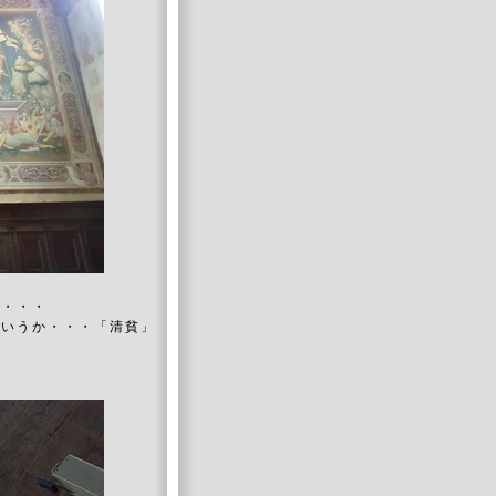
ど・・・
というか・・・「清貧」