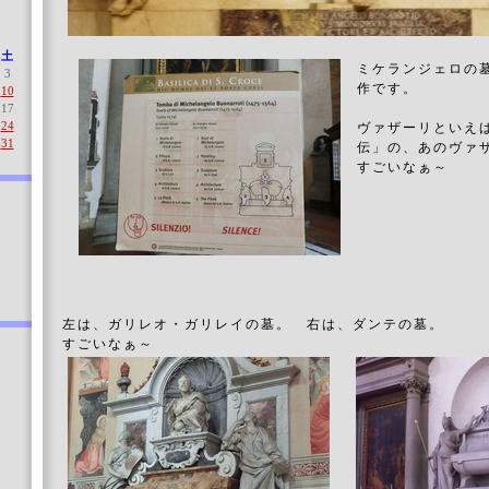
土
ミケランジェロの
3
作です。
10
17
24
ヴァザーリといえ
31
伝」の、あのヴァ
すごいなぁ～
左は、ガリレオ・ガリレイの墓。 右は、ダンテの墓。
すごいなぁ～