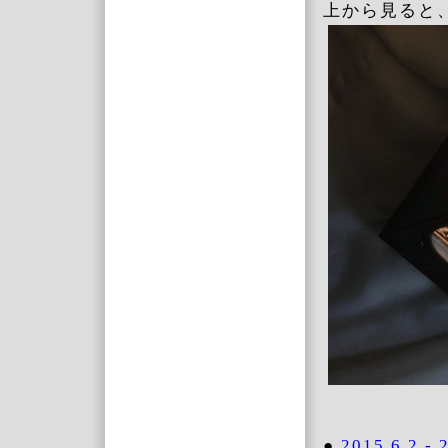
上から見ると
●
2015.6.