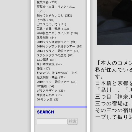
授業内容（299）
展覧会・出版・リンク・お...
（216）
知っておきたいこと（212）
その他（201）
ガラスについて（121）
工具・道具・部材（103）
2020新型コロナウイルス（100）
体験制作（94）
2019フランス見学ツアー（91）
2016イングランド見学ツアー（80）
2013イタリア 見学ツアー（78）
ステンドグラスの歴史（65）
LED電球（54）
【本人のコメ
東日本大震災（52）
修復（47）
私が住んでい
ﾁｬﾝﾚﾝｼﾞ25（ﾁｰﾑﾏｲﾅｽ6%）（42）
す。
注文制作・商品（38）
2010ドイツ 見学ツアー（37）
日本橋と京都
UV接着（34）
「品川」、「
ガラスモザイク（33）
生徒さんの声（19）
三つ目「神奈
00-リンク集（2）
三つの宿場は
その三つの宿
ープして振り