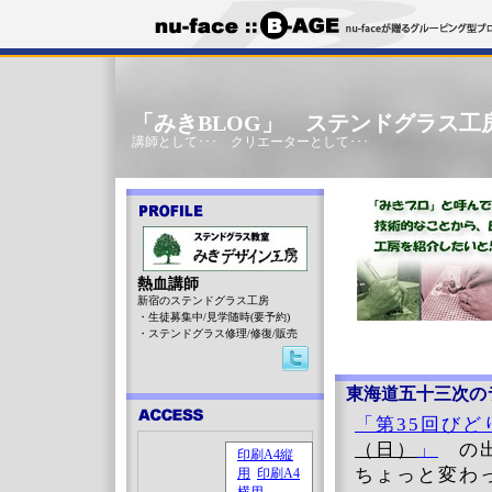
「みきBLOG」 ステンドグラス工
講師として･･･ クリエーターとして･･･
熱血講師
新宿のステンドグラス工房
・生徒募集中/見学随時(要予約)
・ステンドグラス修理/修復/販売
東海道五十三次の
「第35回び
（日）
」
の出
ちょっと変わ