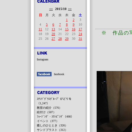
<<
2015/10
>>
日
月
火
水
木
金
土
1
2
3
4
5
6
7
8
9
10
11
12
13
14
15
16
17
※ 作品の
18
19
20
21
22
23
24
25
26
27
28
29
30
31
Instagram
facebook
ｽﾃﾝﾄﾞｸﾞﾗｽｸﾞﾙｰﾌﾟ びどりを
（1,247）
教室の紹介（576）
絵付け（507）
ﾌｭｰｼﾞﾝｸﾞ・ｽﾗﾝﾋﾟﾝｸﾞ（498）
イベント（377）
癒しのひととき（326）
サンドブラスト（312）