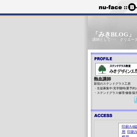
「みきBLOG
講師として･･･ クリエータ
熱血講師
新宿のステンドグラス工房
・生徒募集中/見学随時(要予約)
・ステンドグラス修理/修復/販