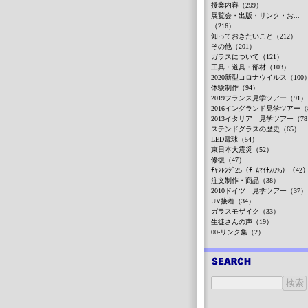
授業内容（299）
展覧会・出版・リンク・お...
（216）
知っておきたいこと（212）
その他（201）
ガラスについて（121）
工具・道具・部材（103）
2020新型コロナウイルス（100
体験制作（94）
2019フランス見学ツアー（91）
2016イングランド見学ツアー（
2013イタリア 見学ツアー（7
ステンドグラスの歴史（65）
LED電球（54）
東日本大震災（52）
修復（47）
ﾁｬﾝﾚﾝｼﾞ25（ﾁｰﾑﾏｲﾅｽ6%）（42
注文制作・商品（38）
2010ドイツ 見学ツアー（37）
UV接着（34）
ガラスモザイク（33）
生徒さんの声（19）
00-リンク集（2）