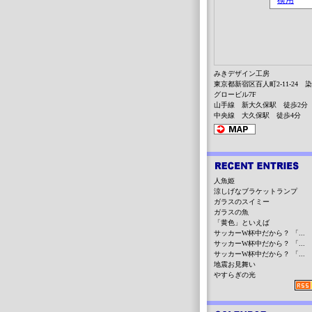
みきデザイン工房
東京都新宿区百人町2-11-24 
グロービル7F
山手線 新大久保駅 徒歩2分
中央線 大久保駅 徒歩4分
人魚姫
涼しげなブラケットランプ
ガラスのスイミー
ガラスの魚
「黄色」といえば
サッカーW杯中だから？ 「...
サッカーW杯中だから？ 「...
サッカーW杯中だから？ 「...
地震お見舞い
やすらぎの光