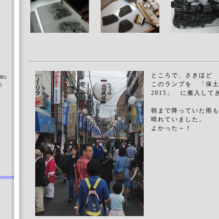
）
ところで、さきほど
80）
このランプを 「保土
8）
2015」 に搬入して
朝まで降っていた雨
晴れていました。
）
よかった～！