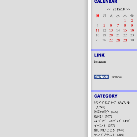
<<
2015/10
>>
日
月
火
水
木
金
1
2
4
5
6
7
8
9
11
12
13
14
15
16
18
19
20
21
22
23
25
26
27
28
29
30
Instagram
facebook
ｽﾃﾝﾄﾞｸﾞﾗｽｸﾞﾙｰﾌﾟ びどりを
（1,245）
教室の紹介（576）
絵付け（507）
ﾌｭｰｼﾞﾝｸﾞ・ｽﾗﾝﾋﾟﾝｸﾞ（498）
イベント（377）
癒しのひととき（326）
サンドブラスト（310）