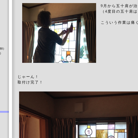
9月から五十肩が
（4度目の五十肩
こういう作業は痛
）
80）
8）
）
じゃーん！
取付け完了！