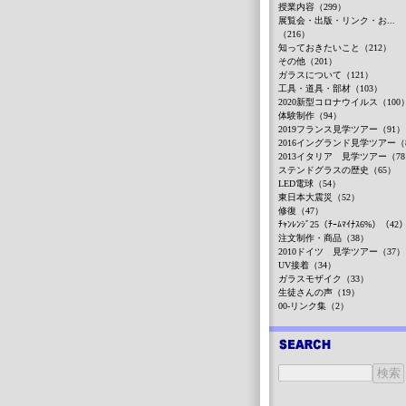
授業内容（299）
展覧会・出版・リンク・お...
（216）
知っておきたいこと（212）
その他（201）
ガラスについて（121）
工具・道具・部材（103）
2020新型コロナウイルス（100
体験制作（94）
2019フランス見学ツアー（91）
2016イングランド見学ツアー（
2013イタリア 見学ツアー（7
ステンドグラスの歴史（65）
LED電球（54）
東日本大震災（52）
修復（47）
ﾁｬﾝﾚﾝｼﾞ25（ﾁｰﾑﾏｲﾅｽ6%）（42
注文制作・商品（38）
2010ドイツ 見学ツアー（37）
UV接着（34）
ガラスモザイク（33）
生徒さんの声（19）
00-リンク集（2）