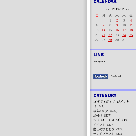
<<
2015/12
>>
日
月
火
水
木
金
1
2
3
4
6
7
8
9
10
11
13
14
15
16
17
18
20
21
22
23
24
25
27
28
29
30
31
Instagram
facebook
ｽﾃﾝﾄﾞｸﾞﾗｽｸﾞﾙｰﾌﾟ びどりを
（1,245）
教室の紹介（576）
絵付け（507）
ﾌｭｰｼﾞﾝｸﾞ・ｽﾗﾝﾋﾟﾝｸﾞ（498）
イベント（377）
癒しのひととき（326）
サンドブラスト（310）