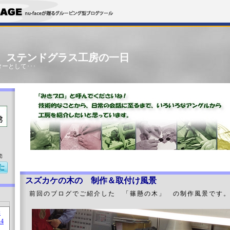
」 ステンドグラス工房の一日
ーとして･･･
売
スズカケの木の 制作＆取付け風景
前回のブログでご紹介した 「篠懸の木」 の制作風景です