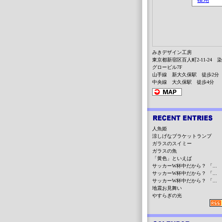
みきデザイン工房
東京都新宿区百人町2-11-24 
グロービル7F
山手線 新大久保駅 徒歩2分
中央線 大久保駅 徒歩4分
人魚姫
涼しげなブラケットランプ
ガラスのスイミー
ガラスの魚
「黄色」といえば
サッカーW杯中だから？ 「...
サッカーW杯中だから？ 「...
サッカーW杯中だから？ 「...
地震お見舞い
やすらぎの光