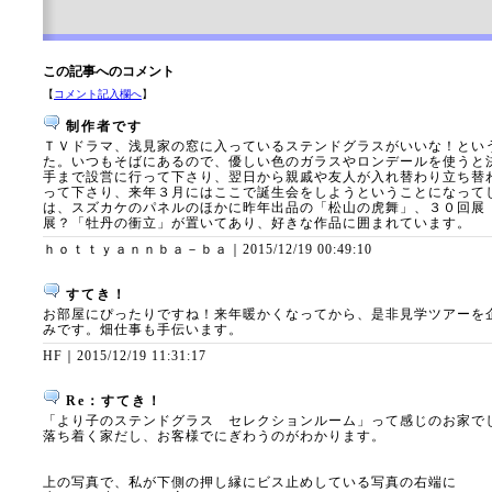
この記事へのコメント
【
コメント記入欄へ
】
制作者です
ＴＶドラマ、浅見家の窓に入っているステンドグラスがいいな！とい
た。いつもそばにあるので、優しい色のガラスやロンデールを使うと
手まで設営に行って下さり、翌日から親戚や友人が入れ替わり立ち替
って下さり、来年３月にはここで誕生会をしようということになって
は、スズカケのパネルのほかに昨年出品の「松山の虎舞」、３０回展
展？「牡丹の衝立」が置いてあり、好きな作品に囲まれています。
ｈｏｔｔｙａｎｎｂａ－ｂａ｜
2015/12/19 00:49:10
すてき！
お部屋にぴったりですね！来年暖かくなってから、是非見学ツアーを
みです。畑仕事も手伝います。
HF｜
2015/12/19 11:31:17
Re：すてき！
「より子のステンドグラス セレクションルーム」って感じのお家で
落ち着く家だし、お客様でにぎわうのがわかります。
上の写真で、私が下側の押し縁にビス止めしている写真の右端に