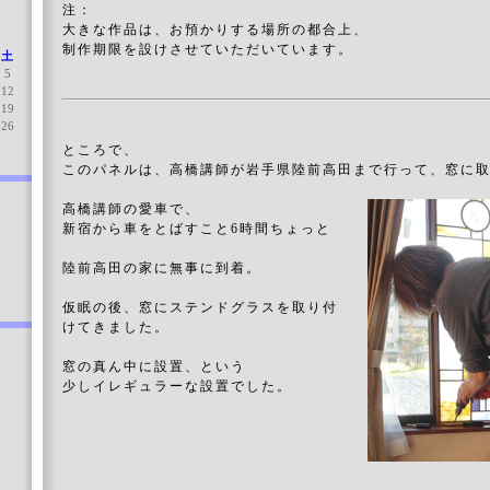
注：
大きな作品は、お預かりする場所の都合上、
制作期限を設けさせていただいています。
土
5
12
19
26
ところで、
このパネルは、高橋講師が岩手県陸前高田まで行って、窓に
高橋講師の愛車で、
新宿から車をとばすこと6時間ちょっと
陸前高田の家に無事に到着。
仮眠の後、窓にステンドグラスを取り付
けてきました。
窓の真ん中に設置、という
少しイレギュラーな設置でした。