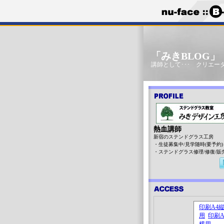
「みきBLOG
講師として･･･ クリエータ
熱血講師
新宿のステンドグラス工房
・生徒募集中/見学随時(要予約)
・ステンドグラス修理/修復/販