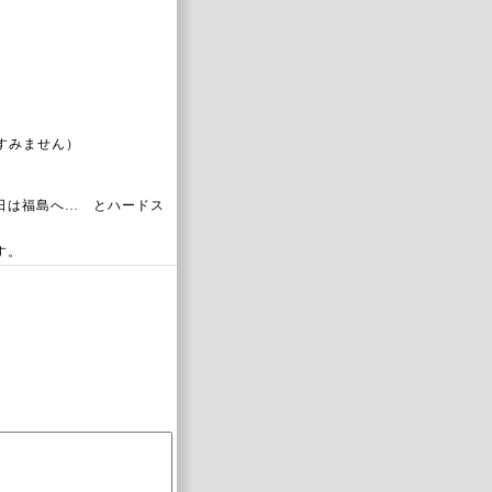
すみません）
日は福島へ… とハードス
す。