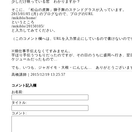
少しだけ映っている窓 わかりますか？
そこに、「松山の虎舞」獅子舞のステンドグラスが入っています。
2015/01/05 (月) のブログなので、ブログのURL
/mikiblo/home/
というところ
/mikiblo/20150105/
と入力してみてください。
（このコメント欄へは、URLを入力禁止にしているので書けないので
※畑仕事手伝えなくてすみません。
芋ほり手伝うつもりだったのですが、その日のうちに盛岡へ行き、翌
ケジュールだったもので…
でも、いつも、ジャガイモ・大根・にんじん… ありがとうございま
高橋講師｜
2015/12/19 13:25:57
コメント記入欄
お名前:
タイトル:
コメント: