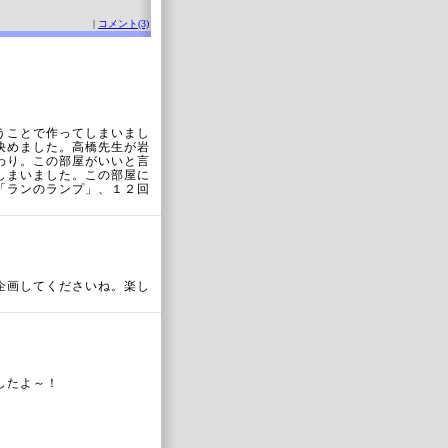
|
コメント(3)
うことで作ってしまいまし
決めました。高橋先生が岩
わり。この部屋がいいと言
しまいました。この部屋に
「ランのランプ」、１２回
企画してくださいね。楽し
したよ～！