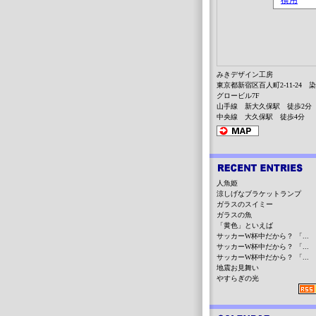
みきデザイン工房
東京都新宿区百人町2-11-24 
グロービル7F
山手線 新大久保駅 徒歩2分
中央線 大久保駅 徒歩4分
人魚姫
涼しげなブラケットランプ
ガラスのスイミー
ガラスの魚
「黄色」といえば
サッカーW杯中だから？ 「...
サッカーW杯中だから？ 「...
サッカーW杯中だから？ 「...
地震お見舞い
やすらぎの光