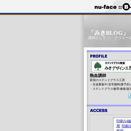
「みきBLOG
講師として･･･ クリエータ
熱血講師
新宿のステンドグラス工房
・生徒募集中/見学随時(要予約)
・ステンドグラス修理/修復/販