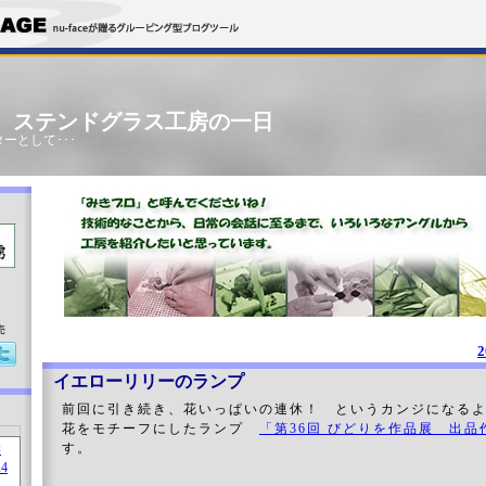
」 ステンドグラス工房の一日
ーとして･･･
売
2
イエローリリーのランプ
前回に引き続き、花いっぱいの連休！ というカンジになる
花をモチーフにしたランプ
「第36回 びどりを作品展 出品
す。