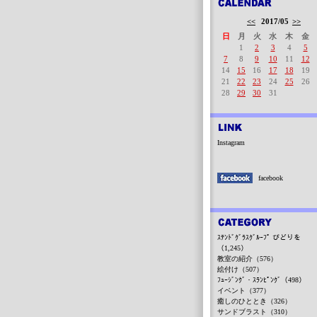
<<
2017/05
>>
日
月
火
水
木
金
1
2
3
4
5
7
8
9
10
11
12
14
15
16
17
18
19
21
22
23
24
25
26
28
29
30
31
Instagram
facebook
ｽﾃﾝﾄﾞｸﾞﾗｽｸﾞﾙｰﾌﾟ びどりを
（1,245）
教室の紹介（576）
絵付け（507）
ﾌｭｰｼﾞﾝｸﾞ・ｽﾗﾝﾋﾟﾝｸﾞ（498）
イベント（377）
癒しのひととき（326）
サンドブラスト（310）