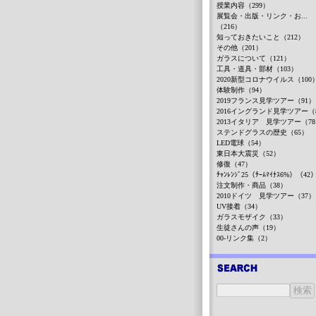
授業内容（299）
展覧会・出版・リンク・お...
（216）
知っておきたいこと（212）
その他（201）
ガラスについて（121）
工具・道具・部材（103）
2020新型コロナウイルス（100
体験制作（94）
2019フランス見学ツアー（91）
2016イングランド見学ツアー（
2013イタリア 見学ツアー（7
ステンドグラスの歴史（65）
LED電球（54）
東日本大震災（52）
修復（47）
ﾁｬﾝﾚﾝｼﾞ25（ﾁｰﾑﾏｲﾅｽ6%）（42
注文制作・商品（38）
2010ドイツ 見学ツアー（37）
UV接着（34）
ガラスモザイク（33）
生徒さんの声（19）
00-リンク集（2）