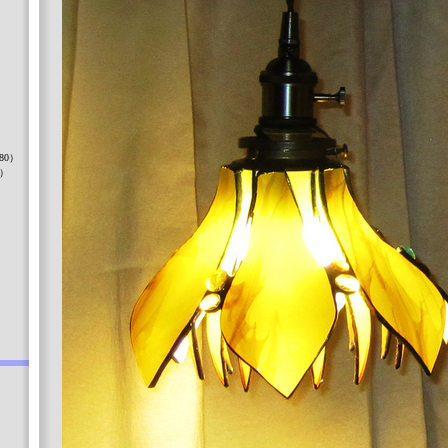
）
80）
8）
）