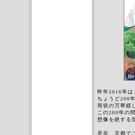
昨年2016
ちょうど200
筒状の万華鏡
この200年
想像を絶する
是非、京都で