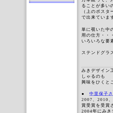
ることが多い
（上のポスタ
で出来ていま
単に覗いた中
用の仕方・・
いろいろな要
ステンドグラ
みきデザイン
しゃるのも
興味をひくと
●
中里保子
2007、201
賞受賞を受賞
2004年に