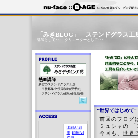
「みきBLOG」 ステンドグラス工
講師として･･･ クリエーターとして･･･
熱血講師
新宿のステンドグラス工房
・生徒募集中/見学随時(要予約)
・ステンドグラス修理/修復/販売
“世界ではじめて
前回のブログ
ミュシャの 
今回も、
世界