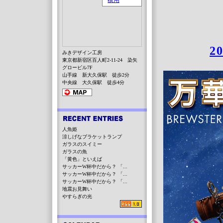
ブリュー
2
みきデザイン工房
東京都新宿区百人町2-11-24 染矢
グロービル7F
山手線 新大久保駅 徒歩2分
中央線 大久保駅 徒歩4分
人魚姫
涼しげなブラケットランプ
ガラスのスイミー
ガラスの魚
「黄色」といえば
サッカーW杯中だから？ 「...
サッカーW杯中だから？ 「...
サッカーW杯中だから？ 「...
地震お見舞い
やすらぎの光