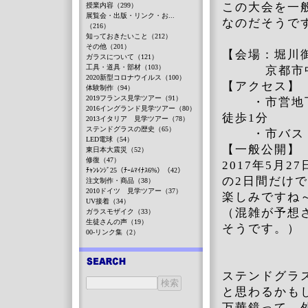
この大会を一
授業内容（299）
展覧会・出版・リンク・お...
なのだそうで
（216）
知っておきたいこと（212）
その他（201）
【会場：堀川
ガラスについて（121）
工具・道具・部材（103）
京都市中京区
2020新型コロナウイルス（100）
【アクセス】
体験制作（94）
2019フランス見学ツアー（91）
・市営地下鉄
2016イングランド見学ツアー（80）
徒歩1分
2013イタリア 見学ツアー（78）
ステンドグラスの歴史（65）
・市バス 
LED電球（54）
【一般公開】
東日本大震災（52）
修復（47）
2017年5月2
ﾁｬﾝﾚﾝｼﾞ25（ﾁｰﾑﾏｲﾅｽ6%）（42）
の2日間だけ
注文制作・商品（38）
2010ドイツ 見学ツアー（37）
楽しみですね
UV接着（34）
（混雑が予想
ガラスモザイク（33）
生徒さんの声（19）
そうです。）
00-リンク集（2）
ステンドグラ
と思わるかも
万華鏡って、