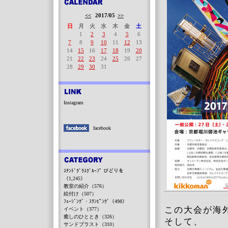
<<
2017/05
>>
日
月
火
水
木
金
土
1
2
3
4
5
6
7
8
9
10
11
12
13
14
15
16
17
18
19
20
21
22
23
24
25
26
27
28
29
30
31
Instagram
facebook
ｽﾃﾝﾄﾞｸﾞﾗｽｸﾞﾙｰﾌﾟ びどりを
（1,245）
教室の紹介（576）
絵付け（507）
ﾌｭｰｼﾞﾝｸﾞ・ｽﾗﾝﾋﾟﾝｸﾞ（498）
この大会が海
イベント（377）
癒しのひととき（326）
そして、
サンドブラスト（310）