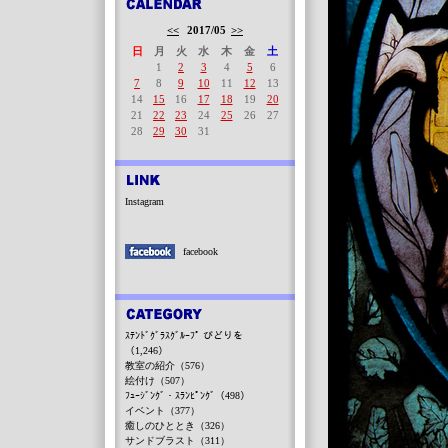
<<
2017/05
>>
日
月
火
水
木
金
土
1
2
3
4
5
6
7
8
9
10
11
12
13
14
15
16
17
18
19
20
21
22
23
24
25
26
27
28
29
30
31
Instagram
facebook
ｽﾃﾝﾄﾞｸﾞﾗｽｸﾞﾙｰﾌﾟ びどりを
（1,246）
教室の紹介（576）
絵付け（507）
ﾌｭｰｼﾞﾝｸﾞ・ｽﾗﾝﾋﾟﾝｸﾞ（498）
イベント（377）
癒しのひととき（326）
サンドブラスト（311）