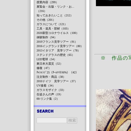
授業内容（299）
展覧会・出版・リンク・お...
（216）
知っておきたいこと（212）
その他（201）
ガラスについて（121）
工具・道具・部材（103）
2020新型コロナウイルス（100）
体験制作（94）
2019フランス見学ツアー（91）
2016イングランド見学ツアー（80）
2013イタリア 見学ツアー（78）
ステンドグラスの歴史（65）
※ 作品の
LED電球（54）
東日本大震災（52）
修復（47）
ﾁｬﾝﾚﾝｼﾞ25（ﾁｰﾑﾏｲﾅｽ6%）（42）
注文制作・商品（38）
2010ドイツ 見学ツアー（37）
UV接着（34）
ガラスモザイク（33）
生徒さんの声（19）
00-リンク集（2）