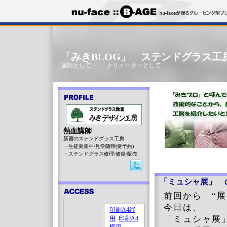
「みきBLOG」 ステンドグラス工
講師として･･･ クリエーターとして･･･
熱血講師
新宿のステンドグラス工房
・生徒募集中/見学随時(要予約)
・ステンドグラス修理/修復/販売
「ミュシャ展」 
前回から “
今日は、
「ミュシャ展