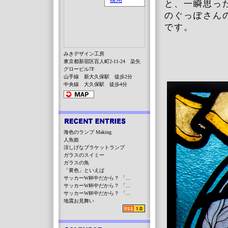
と、一瞬思っ
のぐっぽさ
です。
みきデザイン工房
東京都新宿区百人町2-11-24 染矢
グロービル7F
山手線 新大久保駅 徒歩2分
中央線 大久保駅 徒歩4分
海色のランプ Making
人魚姫
涼しげなブラケットランプ
ガラスのスイミー
ガラスの魚
「黄色」といえば
サッカーW杯中だから？ 「...
サッカーW杯中だから？ 「...
サッカーW杯中だから？ 「...
地震お見舞い