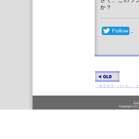
さて、このラ
か？
「キラキラ・バード」 
グル
Copyright (C)