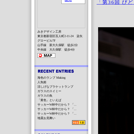
「第36回 び
みきデザイン工房
東京都新宿区百人町2-11-24 染矢
グロービル7F
山手線 新大久保駅 徒歩2分
中央線 大久保駅 徒歩4分
海色のランプ Making
人魚姫
涼しげなブラケットランプ
ガラスのスイミー
ガラスの魚
「黄色」といえば
サッカーW杯中だから？ 「...
サッカーW杯中だから？ 「...
サッカーW杯中だから？ 「...
地震お見舞い