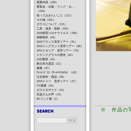
授業内容（299）
展覧会・出版・リンク・お...
（216）
知っておきたいこと（212）
その他（201）
ガラスについて（121）
工具・道具・部材（103）
2020新型コロナウイルス（100）
体験制作（94）
2019フランス見学ツアー（91）
2016イングランド見学ツアー（80）
2013イタリア 見学ツアー（78）
ステンドグラスの歴史（65）
LED電球（54）
東日本大震災（52）
修復（47）
ﾁｬﾝﾚﾝｼﾞ25（ﾁｰﾑﾏｲﾅｽ6%）（42）
注文制作・商品（38）
2010ドイツ 見学ツアー（37）
UV接着（34）
ガラスモザイク（33）
生徒さんの声（19）
00-リンク集（2）
※ 作品の