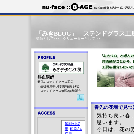
「みきBLOG」 ステンドグラス工
講師として･･･ クリエーターとして･･･
熱血講師
新宿のステンドグラス工房
・生徒募集中/見学随時(要予約)
・ステンドグラス修理/修復/販売
春先の花壇で見つ
気持ち良い春
思います。
今日は、花の