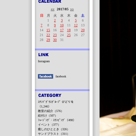
<<
2017/05
>>
日
月
火
水
木
金
土
1
2
3
4
5
6
7
8
9
10
11
12
13
14
15
16
17
18
19
20
21
22
23
24
25
26
27
28
29
30
31
Instagram
facebook
ｽﾃﾝﾄﾞｸﾞﾗｽｸﾞﾙｰﾌﾟ びどりを
（1,246）
教室の紹介（576）
絵付け（507）
ﾌｭｰｼﾞﾝｸﾞ・ｽﾗﾝﾋﾟﾝｸﾞ（498）
イベント（377）
癒しのひととき（326）
サンドブラスト（311）