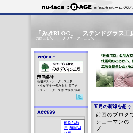
「みきBLOG」 ステンドグラス工
講師として･･･ クリエーターとして･･･
熱血講師
新宿のステンドグラス工房
・生徒募集中/見学随時(要予約)
・ステンドグラス修理/修復/販売
五月の新緑を想う
前回のブログで 
シューマンの
プ