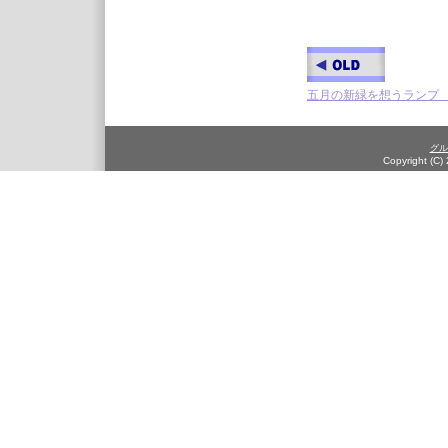
五月の新緑を想うランプ Ma
グル
Copyright (C)