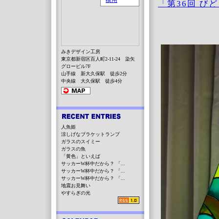
「第36回 び
みきデザイン工房
東京都新宿区百人町2-11-24 染矢
グロービル7F
山手線 新大久保駅 徒歩2分
中央線 大久保駅 徒歩4分
人魚姫
涼しげなブラケットランプ
ガラスのスイミー
ガラスの魚
「黄色」といえば
サッカーW杯中だから？ 「...
サッカーW杯中だから？ 「...
サッカーW杯中だから？ 「...
地震お見舞い
やすらぎの光