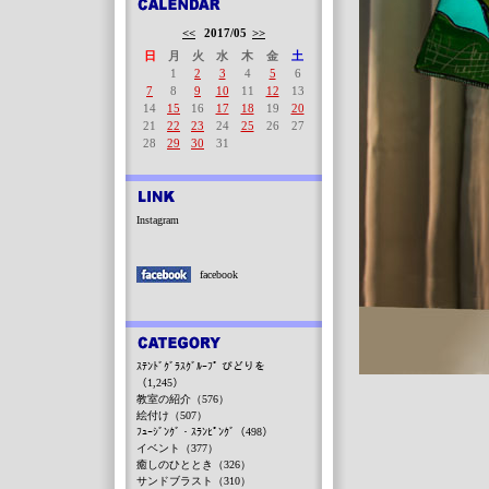
<<
2017/05
>>
日
月
火
水
木
金
土
1
2
3
4
5
6
7
8
9
10
11
12
13
14
15
16
17
18
19
20
21
22
23
24
25
26
27
28
29
30
31
Instagram
facebook
ｽﾃﾝﾄﾞｸﾞﾗｽｸﾞﾙｰﾌﾟ びどりを
（1,245）
教室の紹介（576）
絵付け（507）
ﾌｭｰｼﾞﾝｸﾞ・ｽﾗﾝﾋﾟﾝｸﾞ（498）
イベント（377）
癒しのひととき（326）
サンドブラスト（310）