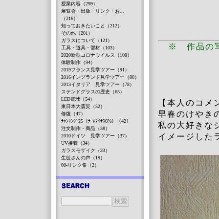
授業内容（299）
展覧会・出版・リンク・お...
（216）
知っておきたいこと（212）
その他（201）
ガラスについて（121）
※ 作品の
工具・道具・部材（103）
2020新型コロナウイルス（100）
体験制作（94）
2019フランス見学ツアー（91）
2016イングランド見学ツアー（80）
2013イタリア 見学ツアー（78）
ステンドグラスの歴史（65）
LED電球（54）
【本人のコメ
東日本大震災（52）
早春のけやき
修復（47）
ﾁｬﾝﾚﾝｼﾞ25（ﾁｰﾑﾏｲﾅｽ6%）（42）
私の大好きな
注文制作・商品（38）
イメージした
2010ドイツ 見学ツアー（37）
UV接着（34）
ガラスモザイク（33）
生徒さんの声（19）
00-リンク集（2）