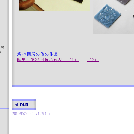
）
80）
8）
第29回展の他の作品
昨年、第28回展の作品 （1）
（2）
）
2010年の「つつじ祭り」