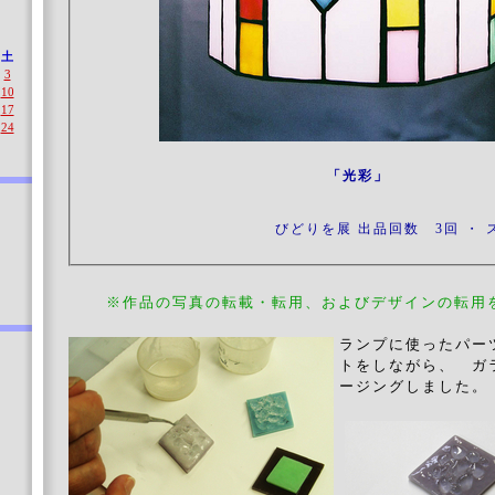
土
3
10
17
24
」
「光彩
びどりを展 出品回数 3回 ・ 
※作品の写真の転載・転用、およびデザインの転用
ランプに使ったパー
トをしながら、 ガ
ージングしました。