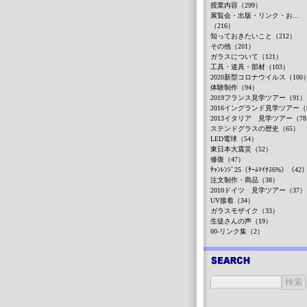
授業内容（299）
展覧会・出版・リンク・お...
（216）
知っておきたいこと（212）
その他（201）
ガラスについて（121）
工具・道具・部材（103）
2020新型コロナウイルス（100
体験制作（94）
2019フランス見学ツアー（91）
2016イングランド見学ツアー（
2013イタリア 見学ツアー（7
ステンドグラスの歴史（65）
LED電球（54）
東日本大震災（52）
修復（47）
ﾁｬﾝﾚﾝｼﾞ25（ﾁｰﾑﾏｲﾅｽ6%）（42
注文制作・商品（38）
2010ドイツ 見学ツアー（37）
UV接着（34）
ガラスモザイク（33）
生徒さんの声（19）
00-リンク集（2）