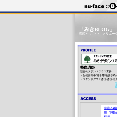
「みきBLOG
講師として･･･ クリエータ
熱血講師
新宿のステンドグラス工房
・生徒募集中/見学随時(要予約)
・ステンドグラス修理/修復/販