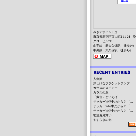
みきデザイン工房
東京都新宿区百人町2-11-24 
グロービル7F
山手線 新大久保駅 徒歩2分
中央線 大久保駅 徒歩4分
人魚姫
涼しげなブラケットランプ
ガラスのスイミー
ガラスの魚
「黄色」といえば
サッカーW杯中だから？ 「...
サッカーW杯中だから？ 「...
サッカーW杯中だから？ 「...
地震お見舞い
やすらぎの光