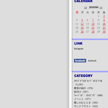
<<
2010/04
>>
日
月
火
水
木
金
1
2
4
5
6
7
8
9
11
12
13
14
15
16
18
19
20
21
22
23
25
26
27
28
29
30
Instagram
facebook
ｽﾃﾝﾄﾞｸﾞﾗｽｸﾞﾙｰﾌﾟ びどりを
（1,245）
教室の紹介（576）
絵付け（507）
ﾌｭｰｼﾞﾝｸﾞ・ｽﾗﾝﾋﾟﾝｸﾞ（498）
イベント（377）
癒しのひととき（326）
サンドブラスト（310）