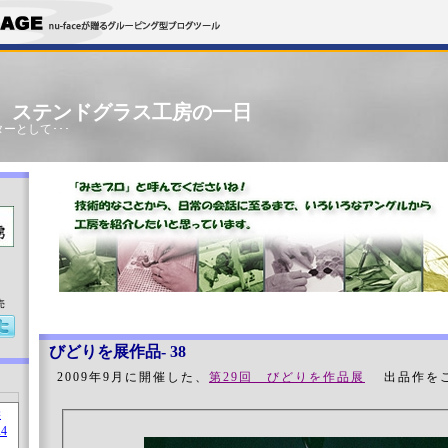
」 ステンドグラス工房の一日
ーとして･･･
売
びどりを展作品- 38
2009年9月に開催した、
第29回 びどりを作品展
出品作をご