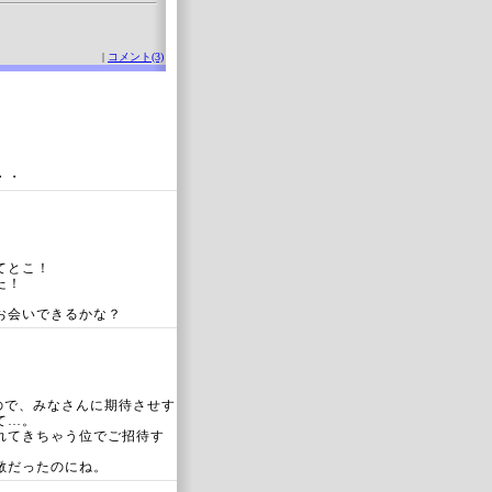
|
コメント(3)
・・
てとこ！
た！
お会いできるかな？
ので、みなさんに期待させす
て…。
れてきちゃう位でご招待す
敵だったのにね。