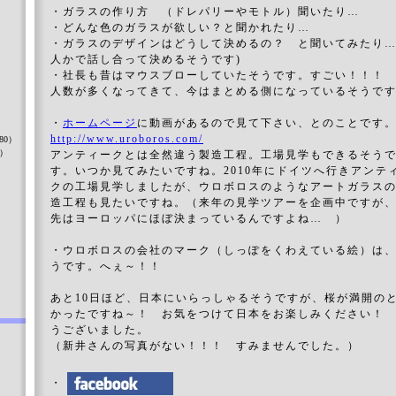
・ガラスの作り方 （ドレパリーやモトル）聞いたり…
・どんな色のガラスが欲しい？と聞かれたり…
・ガラスのデザインはどうして決めるの？ と聞いてみたり…
人かで話し合って決めるそうです)
・社長も昔はマウスブローしていたそうです。すごい！！
人数が多くなってきて、今はまとめる側になっているそうで
）
・
ホームページ
に動画があるので見て下さい、とのことです
http://www.uroboros.com/
80）
8）
アンティークとは全然違う製造工程。工場見学もできるそう
す。いつか見てみたいですね。2010年にドイツへ行きアンテ
クの工場見学しましたが、ウロボロスのようなアートガラス
造工程も見たいですね。（来年の見学ツアーを企画中ですが
先はヨーロッパにほぼ決まっているんですよね… ）
）
・ウロボロスの会社のマーク（しっぽをくわえている絵）は
うです。へぇ～！！
あと10日ほど、日本にいらっしゃるそうですが、桜が満開の
かったですね～！ お気をつけて日本をお楽しみください！
うございました。
（新井さんの写真がない！！！ すみませんでした。）
・