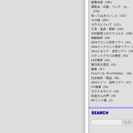
授業内容（299）
展覧会・出版・リンク・お...
（216）
知っておきたいこと（212）
その他（201）
ガラスについて（121）
工具・道具・部材（103）
2020新型コロナウイルス（100
体験制作（94）
2019フランス見学ツアー（91）
2016イングランド見学ツアー（
2013イタリア 見学ツアー（7
ステンドグラスの歴史（65）
LED電球（54）
東日本大震災（52）
修復（47）
ﾁｬﾝﾚﾝｼﾞ25（ﾁｰﾑﾏｲﾅｽ6%）（42
注文制作・商品（38）
2010ドイツ 見学ツアー（37）
UV接着（34）
ガラスモザイク（33）
生徒さんの声（19）
00-リンク集（2）