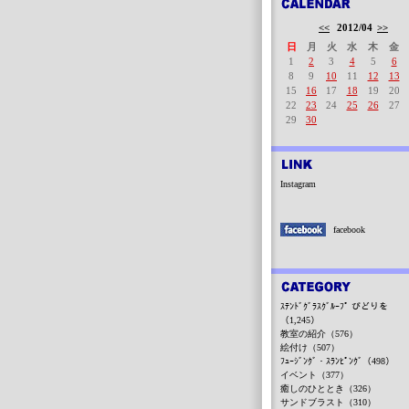
<<
2012/04
>>
日
月
火
水
木
金
1
2
3
4
5
6
8
9
10
11
12
13
15
16
17
18
19
20
22
23
24
25
26
27
29
30
Instagram
facebook
ｽﾃﾝﾄﾞｸﾞﾗｽｸﾞﾙｰﾌﾟ びどりを
（1,245）
教室の紹介（576）
絵付け（507）
ﾌｭｰｼﾞﾝｸﾞ・ｽﾗﾝﾋﾟﾝｸﾞ（498）
イベント（377）
癒しのひととき（326）
サンドブラスト（310）