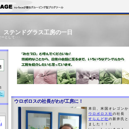
」 ステンドグラス工房の一日
ーとして･･･
売
ウロボロスの社長がわが工房に！
本日、米国オレゴンか
ウロボロス社
の社長 E
すらんど社
の新井氏と
ました！！！