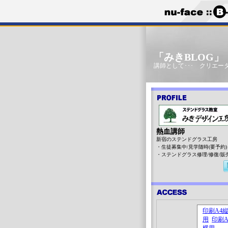
「みきBLOG
講師として･･･ クリエータ
熱血講師
新宿のステンドグラス工房
・生徒募集中/見学随時(要予約)
・ステンドグラス修理/修復/販