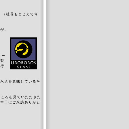
 (社長もまじえて何
！
すが。
。
で
ィー
の製
、行
、永遠を意味しているそ
ところを見ていただきた
 本日はご来訪ありがと