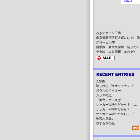
みきデザイン工房
東京都新宿区百人町2-11-24 
グロービル7F
山手線 新大久保駅 徒歩2分
中央線 大久保駅 徒歩4分
人魚姫
涼しげなブラケットランプ
ガラスのスイミー
ガラスの魚
「黄色」といえば
サッカーW杯中だから？ 「...
サッカーW杯中だから？ 「...
サッカーW杯中だから？ 「...
地震お見舞い
やすらぎの光