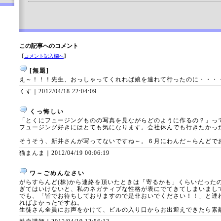
この記事へのコメント
【
コメント記入欄へ
】
[無題]
え～！！！先生、おっしゃってくれれば娘を連れて行ったのに・・・
くす｜
2012/04/18 22:04:09
くっ悔しい
「とくにフュージングものの写真を見ながらどのように作るの？」っ
フュージング好きにはとても気になります。会社休んでも行きたかっ
そうそう、新井さんが写ってないですね～。６月にわんだ～らんどで
猫まんま｜
2012/04/19 00:06:19
ワ～ごめんなさい
がらすらんど(株)から連絡を頂いたときは「寄るかも」くらいだった
ぎてはいけないと、私のネガティブな性格が表にでてきてしまいまし
でも、「皆でお待ちしておりますので是非おいでください！！」と連
ればよかったですね。
生徒さん全員にお声をかけて、ビルの入り口からお出迎えできたら素