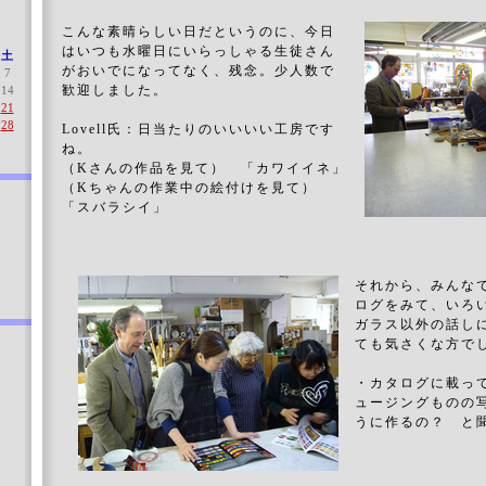
こんな素晴らしい日だというのに、今日
はいつも水曜日にいらっしゃる生徒さん
土
がおいでになってなく、残念。少人数で
7
歓迎しました。
14
21
28
Lovell氏：日当たりのいいいい工房です
ね。
（Kさんの作品を見て） 「カワイイネ」
（Kちゃんの作業中の絵付けを見て）
「スバラシイ」
それから、みんな
ログをみて、いろ
ガラス以外の話し
ても気さくな方で
・カタログに載っ
ュージングものの
うに作るの？ と