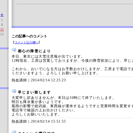
土
1
8
15
22
この記事へのコメント
【
コメント記入欄へ
】
都心の降雪により
本日、東京には大雪注意報が出ています。
12時現在、工房は営業しておりますが、今後の降雪状況により、早じ
これから、おいでになる方はお手数おかけしますが、工房まで電話で
くださいますよう、よろしくお願い申し上げます。
熱血講師｜
2014/02/14 12:25:23
早じまい致します
大変申し訳ありませんが、本日は16時にて終了いたします。
明日も降水量が多いようです。
風雨の影響で総武線、東西線が運休するようですと営業時間を変更す
電話等で確認の上お出かけください。
よろしくお願いいたします。
熱血講師｜
2014/02/14 15:51:55