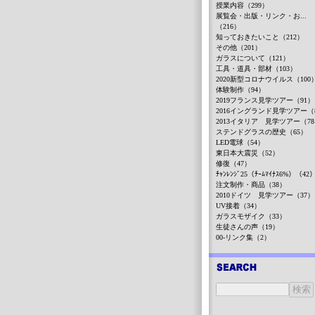
授業内容（299）
展覧会・出版・リンク・お...
（216）
知っておきたいこと（212）
その他（201）
ガラスについて（121）
工具・道具・部材（103）
2020新型コロナウイルス（100
体験制作（94）
2019フランス見学ツアー（91）
2016イングランド見学ツアー（
2013イタリア 見学ツアー（7
ステンドグラスの歴史（65）
LED電球（54）
東日本大震災（52）
修復（47）
ﾁｬﾝﾚﾝｼﾞ25（ﾁｰﾑﾏｲﾅｽ6%）（42
注文制作・商品（38）
2010ドイツ 見学ツアー（37）
UV接着（34）
ガラスモザイク（33）
生徒さんの声（19）
00-リンク集（2）