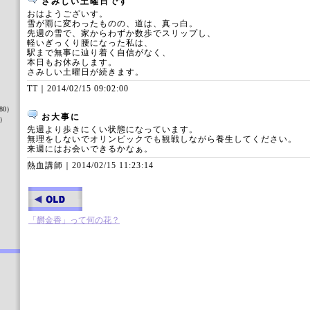
さみしい土曜日です
おはようございす。
雪が雨に変わったものの、道は、真っ白。
先週の雪で、家からわずか数歩でスリップし、
軽いぎっくり腰になった私は、
駅まで無事に辿り着く自信がなく、
本日もお休みします。
さみしい土曜日が続きます。
）
TT｜
2014/02/15 09:02:00
80）
お大事に
8）
先週より歩きにくい状態になっています。
無理をしないでオリンピックでも観戦しながら養生してください。
来週にはお会いできるかなぁ。
熱血講師｜
2014/02/15 11:23:14
）
「欝金香」って何の花？