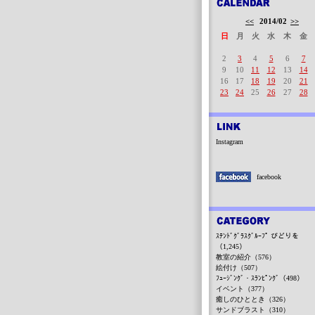
<<
2014/02
>>
日
月
火
水
木
金
2
3
4
5
6
7
9
10
11
12
13
14
16
17
18
19
20
21
23
24
25
26
27
28
Instagram
facebook
ｽﾃﾝﾄﾞｸﾞﾗｽｸﾞﾙｰﾌﾟ びどりを
（1,245）
教室の紹介（576）
絵付け（507）
ﾌｭｰｼﾞﾝｸﾞ・ｽﾗﾝﾋﾟﾝｸﾞ（498）
イベント（377）
癒しのひととき（326）
サンドブラスト（310）