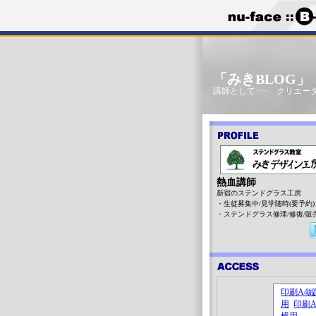
「みきBLOG
講師として･･･ クリエータ
熱血講師
新宿のステンドグラス工房
・生徒募集中/見学随時(要予約)
・ステンドグラス修理/修復/販