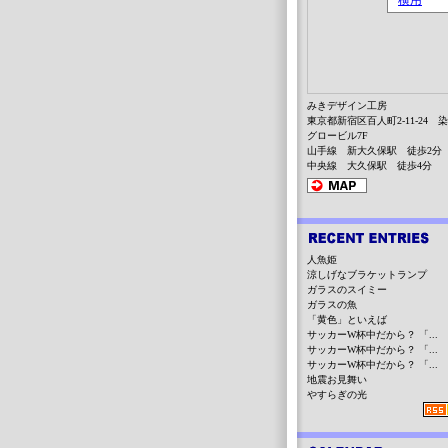
みきデザイン工房
東京都新宿区百人町2-11-24 
グロービル7F
山手線 新大久保駅 徒歩2分
中央線 大久保駅 徒歩4分
人魚姫
涼しげなブラケットランプ
ガラスのスイミー
ガラスの魚
「黄色」といえば
サッカーW杯中だから？ 「...
サッカーW杯中だから？ 「...
サッカーW杯中だから？ 「...
地震お見舞い
やすらぎの光