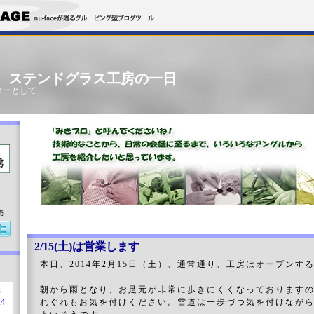
」 ステンドグラス工房の一日
ーとして･･･
売
2/15(土)は営業します
本日、2014年2月15日（土）、通常通り、工房はオープンす
朝から雨となり、お足元が非常に歩きにくくなっております
れぐれもお気を付けください。雪道は一歩づつ気を付けなが