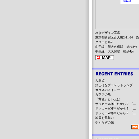
みきデザイン工房
東京都新宿区百人町2-11-24 
グロービル7F
山手線 新大久保駅 徒歩2分
中央線 大久保駅 徒歩4分
人魚姫
涼しげなブラケットランプ
ガラスのスイミー
ガラスの魚
「黄色」といえば
サッカーW杯中だから？ 「...
サッカーW杯中だから？ 「...
サッカーW杯中だから？ 「...
地震お見舞い
やすらぎの光