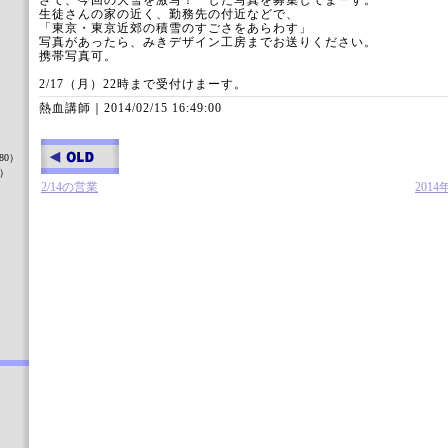
さて、今回の大雪を激写！ した写真を募集してまーす。
生徒さんの家の近く、勤務先の付近などで、
「東京・東京近郊の積雪のすごさをあらわす」
写真があったら、みきデザイン工房までお送りください。
携帯写真可。
2/17（月）22時まで受付けまーす。
熱血講師｜
2014/02/15 16:49:00
）
80）
8）
2/14の営業
201
）