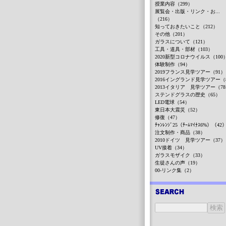
授業内容（299）
展覧会・出版・リンク・お...
（216）
知っておきたいこと（212）
その他（201）
ガラスについて（121）
工具・道具・部材（103）
2020新型コロナウイルス（100
体験制作（94）
2019フランス見学ツアー（91）
2016イングランド見学ツアー（
2013イタリア 見学ツアー（7
ステンドグラスの歴史（65）
LED電球（54）
東日本大震災（52）
修復（47）
ﾁｬﾝﾚﾝｼﾞ25（ﾁｰﾑﾏｲﾅｽ6%）（42
注文制作・商品（38）
2010ドイツ 見学ツアー（37）
UV接着（34）
ガラスモザイク（33）
生徒さんの声（19）
00-リンク集（2）