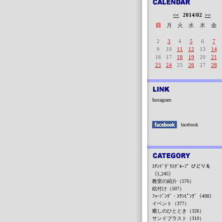
<<
2014/02
>>
日
月
火
水
木
金
2
3
4
5
6
7
9
10
11
12
13
14
16
17
18
19
20
21
23
24
25
26
27
28
Instagram
facebook
ｽﾃﾝﾄﾞｸﾞﾗｽｸﾞﾙｰﾌﾟ びどりを
（1,245）
教室の紹介（576）
絵付け（507）
ﾌｭｰｼﾞﾝｸﾞ・ｽﾗﾝﾋﾟﾝｸﾞ（498）
イベント（377）
癒しのひととき（326）
サンドブラスト（310）