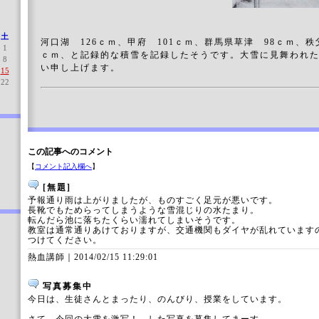
土
河口湖 126ｃｍ、甲府 101ｃｍ、群馬県草津 98ｃｍ、秩
1
ｃｍ、と記録的な積雪を記録したそうです。大雪に見舞われ
8
い申し上げます。
15
22
この記事へのコメント
【
コメント記入欄へ
】
[無題]
予報通り雨は上がりましたが、ものすごく足元が悪いです。
長靴でもためらってしまうような雪混じりの水たまり。
転んだら池に落ちたくらい濡れてしまいそうです。
教室は通常通りあけておりますが、交通機関もダイヤが乱れています
つけてください。
熱血講師｜
2014/02/15 11:29:01
写真募集中
今日は、生徒さんとまったり、のんびり、授業をしています。