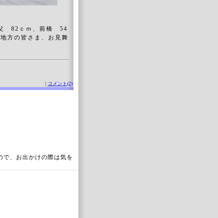
父 82ｃｍ、前橋 54
た地方の皆さま、お見舞
|
コメント(2)
ので、お出かけの際は気を