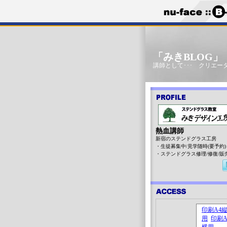
「みきBLOG
講師として･･･ クリエータ
熱血講師
新宿のステンドグラス工房
・生徒募集中/見学随時(要予約)
・ステンドグラス修理/修復/販