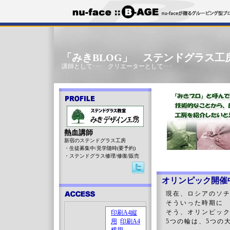
「みきBLOG」 ステンドグラス工
講師として･･･ クリエーターとして･･･
熱血講師
新宿のステンドグラス工房
・生徒募集中/見学随時(要予約)
・ステンドグラス修理/修復/販売
オリンピック開催
現在、ロシアのソ
そういった時期に 
そう、オリンピック
5つの輪は、5つの