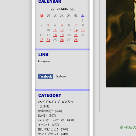
<<
2014/02
>>
日
月
火
水
木
金
土
1
2
3
4
5
6
7
8
9
10
11
12
13
14
15
16
17
18
19
20
21
22
23
24
25
26
27
28
Instagram
facebook
ｽﾃﾝﾄﾞｸﾞﾗｽｸﾞﾙｰﾌﾟ びどりを
（1,245）
教室の紹介（576）
絵付け（507）
ﾌｭｰｼﾞﾝｸﾞ・ｽﾗﾝﾋﾟﾝｸﾞ（498）
イベント（377）
※作品
癒しのひととき（326）
サンドブラスト（310）