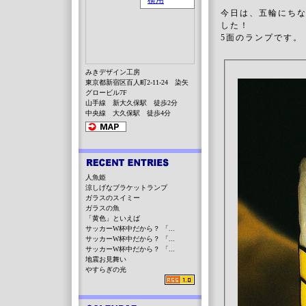
今日は、五輪にちな
した！
5面のランプです
みきデザイン工房
東京都新宿区百人町2-11-24 染矢
グロービル7F
山手線 新大久保駅 徒歩2分
中央線 大久保駅 徒歩4分
人魚姫
涼しげなブラケットランプ
ガラスのスイミー
ガラスの魚
「黄色」といえば
サッカーW杯中だから？ 「...
サッカーW杯中だから？ 「...
サッカーW杯中だから？ 「...
地震お見舞い
やすらぎの光