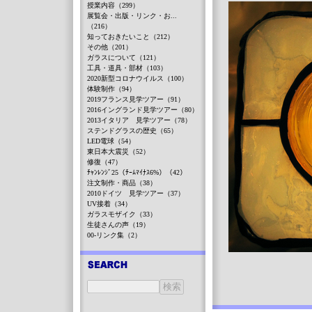
授業内容（299）
展覧会・出版・リンク・お...
（216）
知っておきたいこと（212）
その他（201）
ガラスについて（121）
工具・道具・部材（103）
2020新型コロナウイルス（100）
体験制作（94）
2019フランス見学ツアー（91）
2016イングランド見学ツアー（80）
2013イタリア 見学ツアー（78）
ステンドグラスの歴史（65）
LED電球（54）
東日本大震災（52）
修復（47）
ﾁｬﾝﾚﾝｼﾞ25（ﾁｰﾑﾏｲﾅｽ6%）（42）
注文制作・商品（38）
2010ドイツ 見学ツアー（37）
UV接着（34）
ガラスモザイク（33）
生徒さんの声（19）
00-リンク集（2）