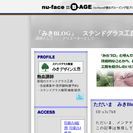
「みきBLOG」 ステンドグラス工
講師として･･･ クリエーターとして･･･
熱血講師
新宿のステンドグラス工房
・生徒募集中/見学随時(要予約)
・ステンドグラス修理/修復/販売
ただいま みきBl
ID:s3c7h8
ただいま、メンテ
この記事は無視し