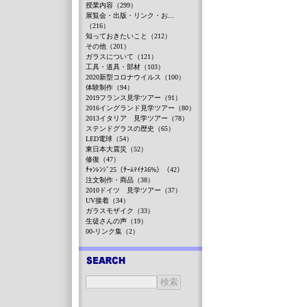
授業内容（299）
展覧会・出版・リンク・お...
（216）
知っておきたいこと（212）
その他（201）
ガラスについて（121）
工具・道具・部材（103）
2020新型コロナウイルス（100）
体験制作（94）
2019フランス見学ツアー（91）
2016イングランド見学ツアー（80）
2013イタリア 見学ツアー（78）
ステンドグラスの歴史（65）
LED電球（54）
東日本大震災（52）
修復（47）
ﾁｬﾝﾚﾝｼﾞ25（ﾁｰﾑﾏｲﾅｽ6%）（42）
注文制作・商品（38）
2010ドイツ 見学ツアー（37）
UV接着（34）
ガラスモザイク（33）
生徒さんの声（19）
00-リンク集（2）