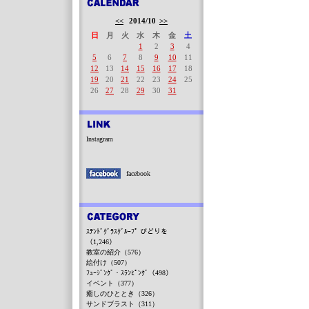
<<
2014/10
>>
日
月
火
水
木
金
土
1
2
3
4
5
6
7
8
9
10
11
12
13
14
15
16
17
18
19
20
21
22
23
24
25
26
27
28
29
30
31
Instagram
facebook
ｽﾃﾝﾄﾞｸﾞﾗｽｸﾞﾙｰﾌﾟ びどりを
（1,246）
教室の紹介（576）
絵付け（507）
ﾌｭｰｼﾞﾝｸﾞ・ｽﾗﾝﾋﾟﾝｸﾞ（498）
イベント（377）
癒しのひととき（326）
サンドブラスト（311）