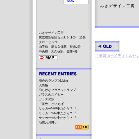
みきデザイン工房
みきデザイン工房
東京都新宿区百人町2-11-24 染矢
グロービル7F
山手線 新大久保駅 徒歩2分
中央線 大久保駅 徒歩4分
「東京山手メディカルセ
海色のランプ Making
人魚姫
涼しげなブラケットランプ
ガラスのスイミー
ガラスの魚
「黄色」といえば
サッカーW杯中だから？ 「...
サッカーW杯中だから？ 「...
サッカーW杯中だから？ 「...
地震お見舞い