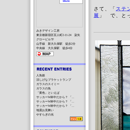
さて、「
ステ
展
」 で、と
みきデザイン工房
東京都新宿区百人町2-11-24 染矢
グロービル7F
山手線 新大久保駅 徒歩2分
中央線 大久保駅 徒歩4分
人魚姫
涼しげなブラケットランプ
ガラスのスイミー
ガラスの魚
「黄色」といえば
サッカーW杯中だから？ 「...
サッカーW杯中だから？ 「...
サッカーW杯中だから？ 「...
地震お見舞い
やすらぎの光