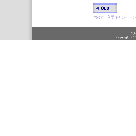
“あの” 入学キャンペー
グル
Copyright (C)