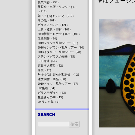
ャはフュージ
授業内容（299）
展覧会・出版・リンク・お...
（216）
知っておきたいこと（212）
その他（201）
ガラスについて（121）
工具・道具・部材（103）
2020新型コロナウイルス（100）
体験制作（94）
2019フランス見学ツアー（91）
2016イングランド見学ツアー（80）
2013イタリア 見学ツアー（78）
ステンドグラスの歴史（65）
LED電球（54）
東日本大震災（52）
修復（47）
ﾁｬﾝﾚﾝｼﾞ25（ﾁｰﾑﾏｲﾅｽ6%）（42）
注文制作・商品（38）
2010ドイツ 見学ツアー（37）
UV接着（34）
ガラスモザイク（33）
生徒さんの声（19）
00-リンク集（2）