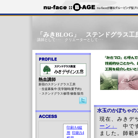
「みきBLOG」 ステンドグラス工
講師として･･･ クリエーターとして･･･
熱血講師
新宿のステンドグラス工房
・生徒募集中/見学随時(要予約)
・ステンドグラス修理/修復/販売
水玉のかぼちゃの
現在、みきデ
ーン」
中です
ました。師範