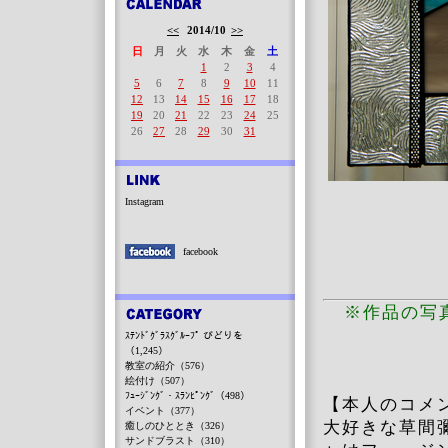
<<
2014/10
>>
日
月
火
水
木
金
土
1
2
3
4
5
6
7
8
9
10
11
12
13
14
15
16
17
18
19
20
21
22
23
24
25
26
27
28
29
30
31
Instagram
facebook
技法：
※作品の写
ｽﾃﾝﾄﾞｸﾞﾗｽｸﾞﾙｰﾌﾟ びどりを
（1,245）
教室の紹介（576）
絵付け（507）
ﾌｭｰｼﾞﾝｸﾞ・ｽﾗﾝﾋﾟﾝｸﾞ（498）
【本人のコメ
イベント（377）
大好きな草間
癒しのひととき（326）
サンドブラスト（310）