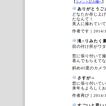
【
コメント記入欄へ
】
ありがとうご
どなたか存じ上
たなんて！
美人に撮れてい
作者です｜
2014/
滝○リみたく
目の付け所がワタ
窓に張り付いて撮
喜んでもらえてなによ
斜め45度のカメ
さすが～
窓に張り付いて
来年もよろしく
作者再び｜
2014/
すごいと思い