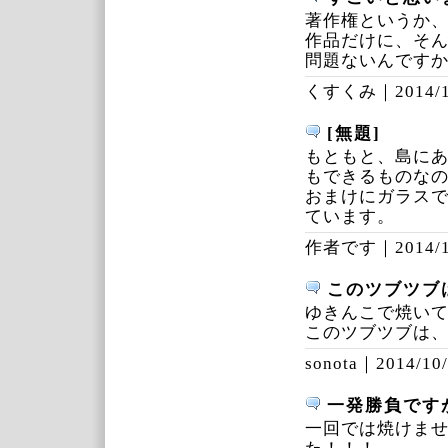
著作権というか
作品だけに、そ
問題ないんです
くすくみ｜
2014/
[無題]
もともと、島に
もできるものな
おまけにガラス
ています。
作者です｜
2014/
このツブツブ
ゆきんこで焼いて
このツブツブは、
sonota｜
2014/10/
一発勝負です
一回では焼けま