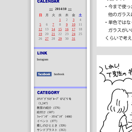
<<
2014/10
>>
日
月
火
水
木
金
土
1
2
3
4
5
6
7
8
9
10
11
12
13
14
15
16
17
18
19
20
21
22
23
24
25
26
27
28
29
30
31
Instagram
facebook
ｽﾃﾝﾄﾞｸﾞﾗｽｸﾞﾙｰﾌﾟ びどりを
（1,247）
教室の紹介（576）
絵付け（507）
ﾌｭｰｼﾞﾝｸﾞ・ｽﾗﾝﾋﾟﾝｸﾞ（498）
イベント（377）
癒しのひととき（326）
サンドブラスト（312）