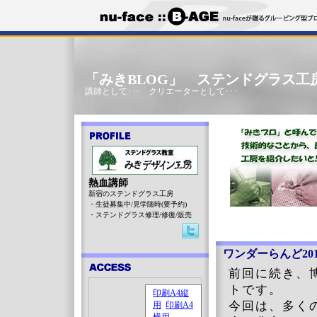
「みきBLOG」 ステンドグラス工
講師として･･･ クリエーターとして･･･
熱血講師
新宿のステンドグラス工房
・生徒募集中/見学随時(要予約)
・ステンドグラス修理/修復/販売
ワンダーらんど201
前回に続き、博
トです。
今回は、多く