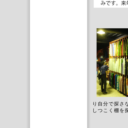
り自分で探さ
しつこく棚を