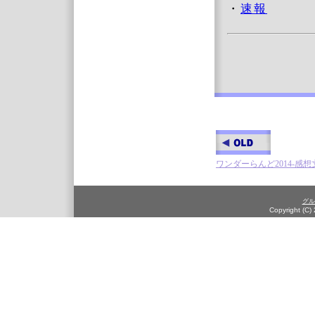
・
速報
ワンダーらんど2014-感想
グル
Copyright (C)