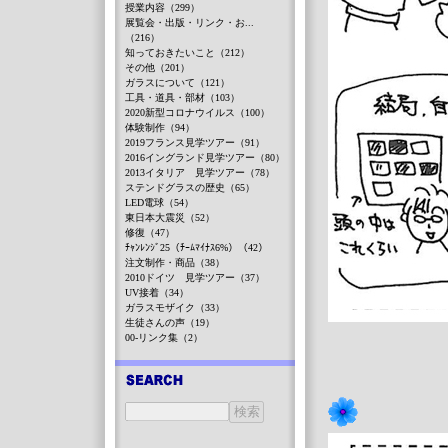
授業内容（299）
展覧会・出版・リンク・お...
（216）
知っておきたいこと（212）
その他（201）
ガラスについて（121）
工具・道具・部材（103）
2020新型コロナウイルス（100）
体験制作（94）
2019フランス見学ツアー（91）
2016イングランド見学ツアー（80）
2013イタリア 見学ツアー（78）
ステンドグラスの歴史（65）
LED電球（54）
東日本大震災（52）
修復（47）
ﾁｬﾝﾚﾝｼﾞ25（ﾁｰﾑﾏｲﾅｽ6%）（42）
注文制作・商品（38）
2010ドイツ 見学ツアー（37）
UV接着（34）
ガラスモザイク（33）
生徒さんの声（19）
00-リンク集（2）