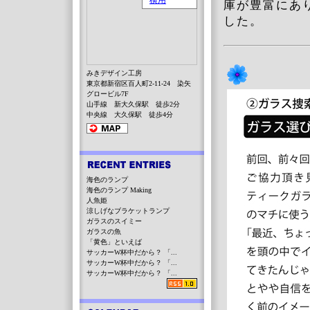
庫が豊富にあ
した。
みきデザイン工房
東京都新宿区百人町2-11-24 染矢
グロービル7F
山手線 新大久保駅 徒歩2分
中央線 大久保駅 徒歩4分
海色のランプ
海色のランプ Making
人魚姫
涼しげなブラケットランプ
ガラスのスイミー
ガラスの魚
「黄色」といえば
サッカーW杯中だから？ 「...
サッカーW杯中だから？ 「...
サッカーW杯中だから？ 「...