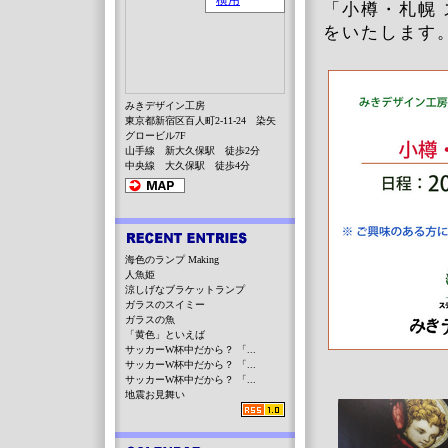
「小樽・札幌
をいたします
みきデザイン工房
東京都新宿区百人町2-11-24 染矢
グロービル7F
山手線 新大久保駅 徒歩2分
中央線 大久保駅 徒歩4分
海色のランプ Making
人魚姫
涼しげなブラケットランプ
ガラスのスイミー
ガラスの魚
「黄色」といえば
サッカーW杯中だから？ 「...
サッカーW杯中だから？ 「...
サッカーW杯中だから？ 「...
地震お見舞い