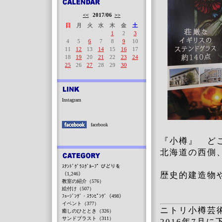
<<
2017/06
>>
日
月
火
水
木
金
土
1
2
3
4
5
6
7
8
9
10
11
12
13
14
15
16
17
18
19
20
21
22
23
24
25
26
27
28
29
30
Instagram
facebook
『小樽』 ど
北海道の西側
ｽﾃﾝﾄﾞｸﾞﾗｽｸﾞﾙｰﾌﾟ びどりを
歴史的建造物
（1,246）
教室の紹介（576）
絵付け（507）
ﾌｭｰｼﾞﾝｸﾞ・ｽﾗﾝﾋﾟﾝｸﾞ（498）
イベント（377）
ニトリ小樽芸
癒しのひととき（326）
サンドブラスト（311）
2016年7月