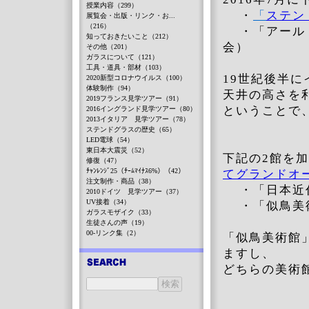
授業内容（299）
・
「
ステン
展覧会・出版・リンク・お...
（216）
・「アール
知っておきたいこと（212）
会）
その他（201）
ガラスについて（121）
工具・道具・部材（103）
19世紀後半
2020新型コロナウイルス（100）
体験制作（94）
天井の高さを
2019フランス見学ツアー（91）
ということで
2016イングランド見学ツアー（80）
2013イタリア 見学ツアー（78）
ステンドグラスの歴史（65）
LED電球（54）
東日本大震災（52）
下記の2館を
修復（47）
ﾁｬﾝﾚﾝｼﾞ25（ﾁｰﾑﾏｲﾅｽ6%）（42）
てグランドオ
注文制作・商品（38）
・「日本近代
2010ドイツ 見学ツアー（37）
UV接着（34）
・「似鳥美術
ガラスモザイク（33）
生徒さんの声（19）
00-リンク集（2）
「似鳥美術館
ますし、
どちらの美術館