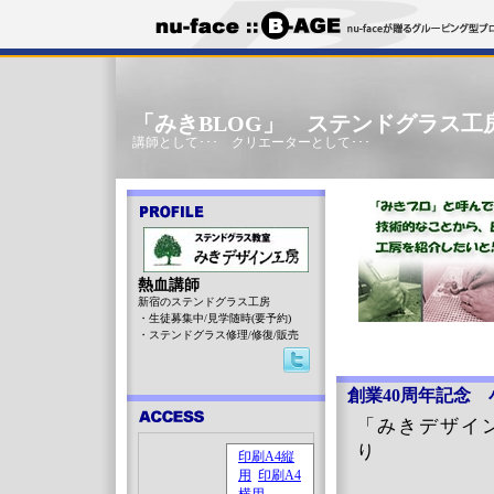
「みきBLOG」 ステンドグラス工
講師として･･･ クリエーターとして･･･
熱血講師
新宿のステンドグラス工房
・生徒募集中/見学随時(要予約)
・ステンドグラス修理/修復/販売
創業40周年記念
「みきデザイ
り