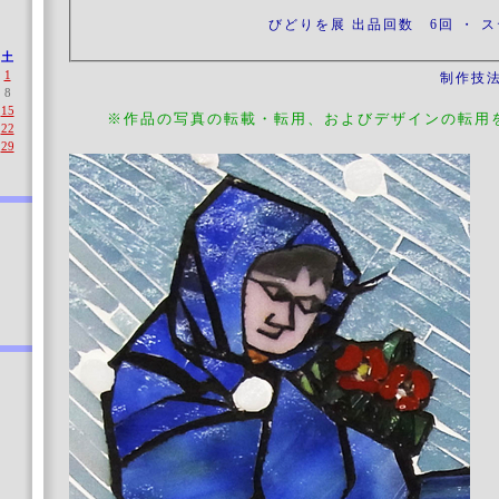
びどりを展 出品回数 6回 ・ ス
土
1
制作技
8
15
※作品の写真の転載・転用、およびデザインの転用
22
29