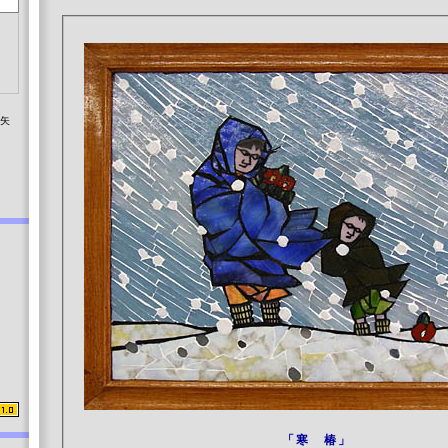
染矢
「寒 椿」