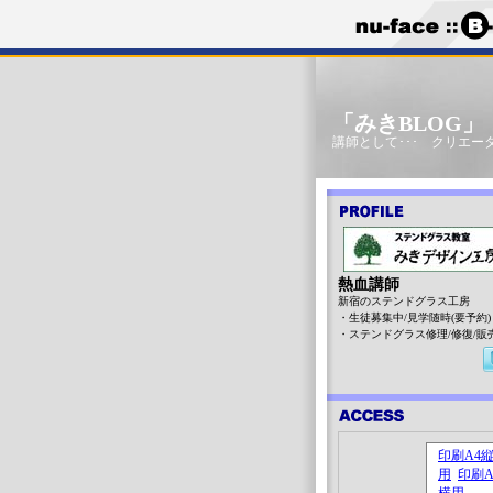
「みきBLOG
講師として･･･ クリエータ
熱血講師
新宿のステンドグラス工房
・生徒募集中/見学随時(要予約)
・ステンドグラス修理/修復/販