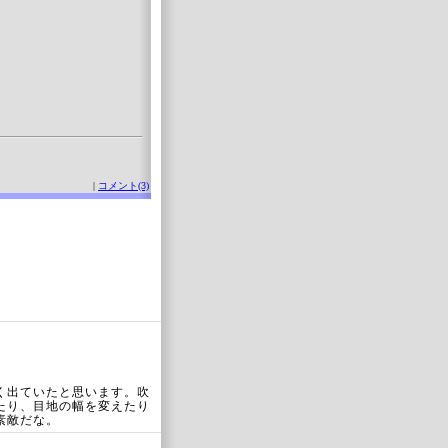
。
|
コメント(3)
く出ていたと思います。吹
たり、目地の幅を変えたり
素敵だな。