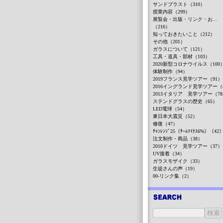
サンドブラスト（310）
授業内容（299）
展覧会・出版・リンク・お...
（216）
知っておきたいこと（212）
その他（201）
ガラスについて（121）
工具・道具・部材（103）
2020新型コロナウイルス（100
体験制作（94）
2019フランス見学ツアー（91）
2016イングランド見学ツアー（
2013イタリア 見学ツアー（7
ステンドグラスの歴史（65）
LED電球（54）
東日本大震災（52）
修復（47）
ﾁｬﾝﾚﾝｼﾞ25（ﾁｰﾑﾏｲﾅｽ6%）（42
注文制作・商品（38）
2010ドイツ 見学ツアー（37）
UV接着（34）
ガラスモザイク（33）
生徒さんの声（19）
00-リンク集（2）