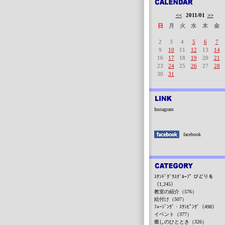
<<
2011/01
>>
日
月
火
水
木
金
2
3
4
5
6
7
9
10
11
12
13
14
16
17
18
19
20
21
23
24
25
26
27
28
30
31
Instagram
facebook
ｽﾃﾝﾄﾞｸﾞﾗｽｸﾞﾙｰﾌﾟ びどりを
（1,245）
教室の紹介（576）
絵付け（507）
ﾌｭｰｼﾞﾝｸﾞ・ｽﾗﾝﾋﾟﾝｸﾞ（498）
イベント（377）
癒しのひととき（326）