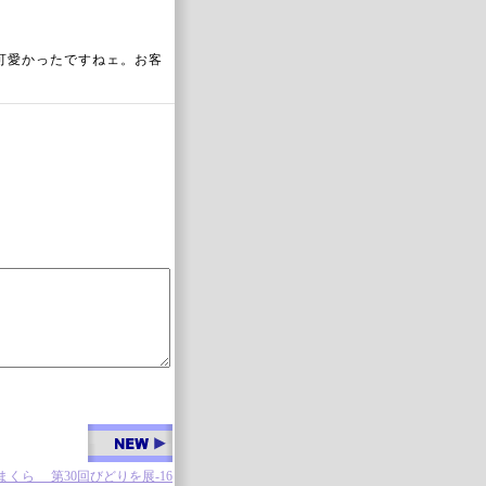
可愛かったですねェ。お客
くら 第30回びどりを展-16