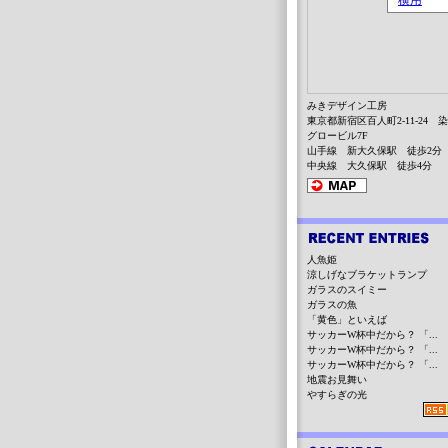
みきデザイン工房
東京都新宿区百人町2-11-24 
グロービル7F
山手線 新大久保駅 徒歩2分
中央線 大久保駅 徒歩4分
人魚姫
涼しげなブラケットランプ
ガラスのスイミー
ガラスの魚
「黄色」といえば
サッカーW杯中だから？ 「...
サッカーW杯中だから？ 「...
サッカーW杯中だから？ 「...
地震お見舞い
やすらぎの光