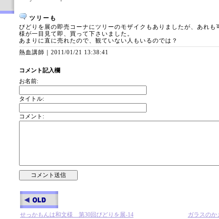
ツリーも
びどりを展の即売コーナにツリーのモザイクもありましたが、あれも
様が一目見て即、買って下さいました。
あまりに直に売れたので、観ていない人もいるのでは？
熱血講師｜
2011/01/21 13:38:41
コメント記入欄
お名前:
タイトル:
コメント:
せっかもんは和文様 第30回びどりを展-14
ガラスのかま