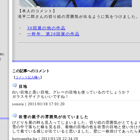
【本人のコメント】
滝平二郎さんの切り絵の雰囲気が出るように気をつけました
・
30回展の他の作品
・
一昨年、第28回展の作品
）
80）
8）
この記事へのコメント
【
コメント記入欄へ
】
）
目地
白い目地と黒い目地。グレーの目地も使っているのでしょうか？
ガラスモザイクもいいですね！
sonota｜
2011/01/18 17:01:20
吹雪の親子の雰囲気が出ていました
びどりを展の時も見入ってしまいました。切り絵の雰囲気がとてもよ
雪の中で落ちた椿を見る目。着物の目地の色を吹雪の目地と使い分け
して着ている感じが出ていると思いました。壁に一枚掛けてあったら
hottyannba-ba｜
2011/01/20 22:34:20