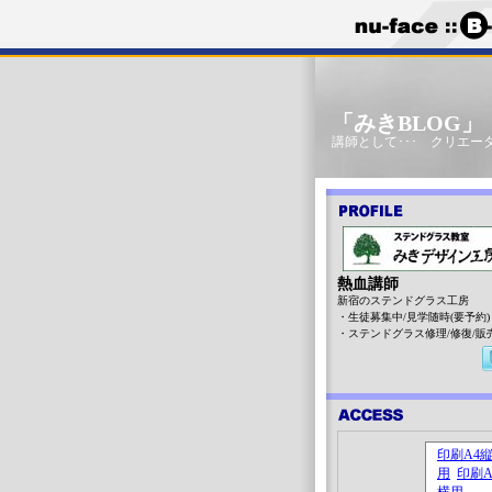
「みきBLOG
講師として･･･ クリエータ
熱血講師
新宿のステンドグラス工房
・生徒募集中/見学随時(要予約)
・ステンドグラス修理/修復/販