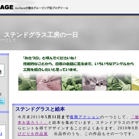
」 ステンドグラス工房の一日
ーとして･･･
売
ステンドグラスと絵本
今月末2011年
5月31日まで
復興アクション
の一つとして、
「
本を送ろう！」
と絵本を集めています。ステンドグラスのデ
らヒントを得てデザインすることがよくあります。2010年9
びどりを作品展
出品作のうち、この作品もその一つです。