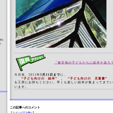
）
80）
8）
「被災地の子どもたちに絵本を送ろ
）
今月末、2011年
5月31日まで
に、
“子ども向けの 絵本” 、
“子ども向けの 児童書”
を工房にお持ちください。早くも楽しい絵本が集まってきて
います。
この記事へのコメント
【
コメント記入欄へ
】