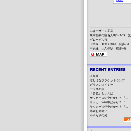
みきデザイン工房
東京都新宿区百人町2-11-24 
グロービル7F
山手線 新大久保駅 徒歩2分
中央線 大久保駅 徒歩4分
人魚姫
涼しげなブラケットランプ
ガラスのスイミー
ガラスの魚
「黄色」といえば
サッカーW杯中だから？ 「...
サッカーW杯中だから？ 「...
サッカーW杯中だから？ 「...
地震お見舞い
やすらぎの光