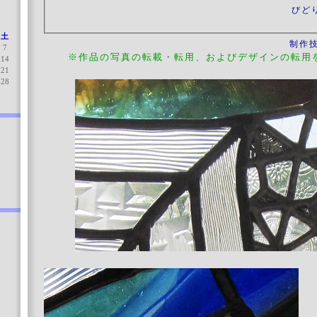
びど
土
制作
7
※作品の写真の転載・転用、およびデザインの転用
14
21
28