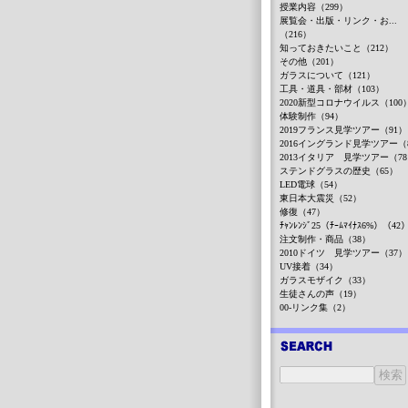
授業内容（299）
展覧会・出版・リンク・お...
（216）
知っておきたいこと（212）
その他（201）
ガラスについて（121）
工具・道具・部材（103）
2020新型コロナウイルス（100
体験制作（94）
2019フランス見学ツアー（91）
2016イングランド見学ツアー（
2013イタリア 見学ツアー（7
ステンドグラスの歴史（65）
LED電球（54）
東日本大震災（52）
修復（47）
ﾁｬﾝﾚﾝｼﾞ25（ﾁｰﾑﾏｲﾅｽ6%）（42
注文制作・商品（38）
2010ドイツ 見学ツアー（37）
UV接着（34）
ガラスモザイク（33）
生徒さんの声（19）
00-リンク集（2）