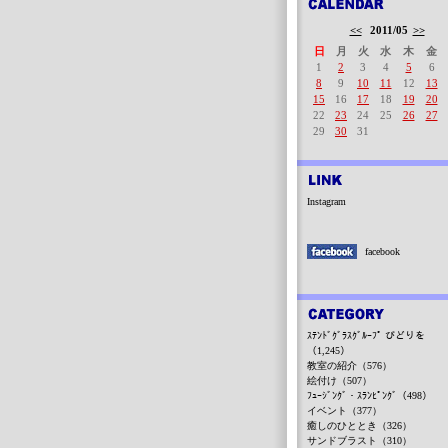
<<
2011/05
>>
日
月
火
水
木
金
1
2
3
4
5
6
8
9
10
11
12
13
15
16
17
18
19
20
22
23
24
25
26
27
29
30
31
Instagram
facebook
ｽﾃﾝﾄﾞｸﾞﾗｽｸﾞﾙｰﾌﾟ びどりを
（1,245）
教室の紹介（576）
絵付け（507）
ﾌｭｰｼﾞﾝｸﾞ・ｽﾗﾝﾋﾟﾝｸﾞ（498）
イベント（377）
癒しのひととき（326）
サンドブラスト（310）