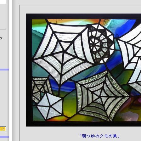
染矢
「朝つゆのクモの巣」