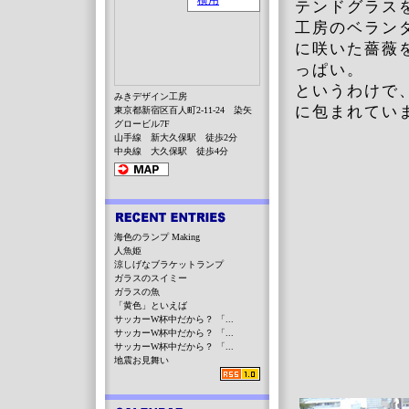
テンドグラス
工房のベラン
に咲いた薔薇
っぱい。
というわけで
みきデザイン工房
に包まれてい
東京都新宿区百人町2-11-24 染矢
グロービル7F
山手線 新大久保駅 徒歩2分
中央線 大久保駅 徒歩4分
海色のランプ Making
人魚姫
涼しげなブラケットランプ
ガラスのスイミー
ガラスの魚
「黄色」といえば
サッカーW杯中だから？ 「...
サッカーW杯中だから？ 「...
サッカーW杯中だから？ 「...
地震お見舞い