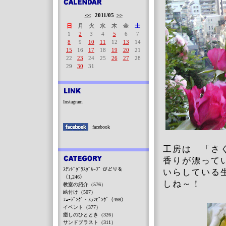
<<
2011/05
>>
日
月
火
水
木
金
土
1
2
3
4
5
6
7
8
9
10
11
12
13
14
15
16
17
18
19
20
21
22
23
24
25
26
27
28
29
30
31
Instagram
facebook
工房は 「さ
香りが漂って
ｽﾃﾝﾄﾞｸﾞﾗｽｸﾞﾙｰﾌﾟ びどりを
いらしている
（1,246）
しね～！
教室の紹介（576）
絵付け（507）
ﾌｭｰｼﾞﾝｸﾞ・ｽﾗﾝﾋﾟﾝｸﾞ（498）
イベント（377）
癒しのひととき（326）
サンドブラスト（311）