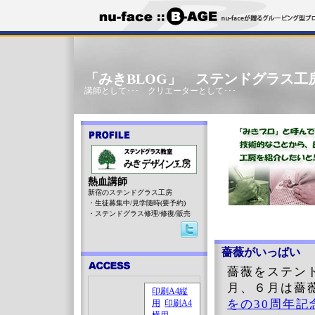
「みきBLOG」 ステンドグラス工
講師として･･･ クリエーターとして･･･
熱血講師
新宿のステンドグラス工房
・生徒募集中/見学随時(要予約)
・ステンドグラス修理/修復/販売
薔薇がいっぱい
薔薇をステン
月、６月は薔
をの30周年記