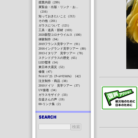
授業内容（299）
展覧会・出版・リンク・お...
（216）
知っておきたいこと（212）
その他（201）
ガラスについて（121）
工具・道具・部材（103）
2020新型コロナウイルス（100）
体験制作（94）
2019フランス見学ツアー（91）
2016イングランド見学ツアー（80）
2013イタリア 見学ツアー（78）
ステンドグラスの歴史（65）
LED電球（54）
東日本大震災（52）
修復（47）
ﾁｬﾝﾚﾝｼﾞ25（ﾁｰﾑﾏｲﾅｽ6%）（42）
注文制作・商品（38）
2010ドイツ 見学ツアー（37）
UV接着（34）
ガラスモザイク（33）
生徒さんの声（19）
00-リンク集（2）