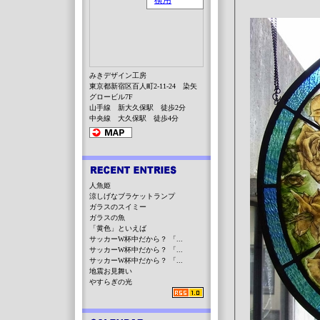
みきデザイン工房
東京都新宿区百人町2-11-24 染矢
グロービル7F
山手線 新大久保駅 徒歩2分
中央線 大久保駅 徒歩4分
人魚姫
涼しげなブラケットランプ
ガラスのスイミー
ガラスの魚
「黄色」といえば
サッカーW杯中だから？ 「...
サッカーW杯中だから？ 「...
サッカーW杯中だから？ 「...
地震お見舞い
やすらぎの光