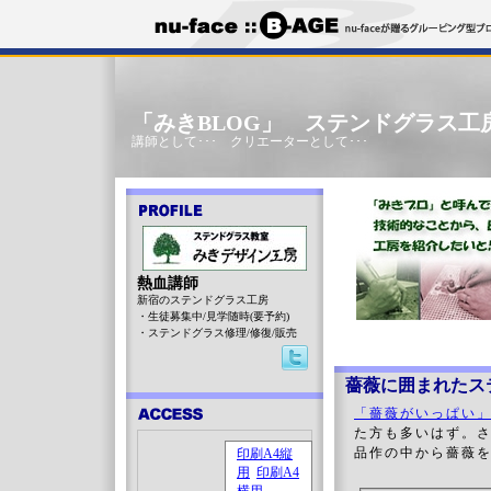
「みきBLOG」 ステンドグラス工
講師として･･･ クリエーターとして･･･
熱血講師
新宿のステンドグラス工房
・生徒募集中/見学随時(要予約)
・ステンドグラス修理/修復/販売
薔薇に囲まれたス
「薔薇がいっぱい
た方も多いはず。さ
品作の中から薔薇