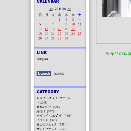
<<
2011/06
>>
日
月
火
水
木
金
土
1
2
3
4
5
6
7
8
9
10
11
12
13
14
15
16
17
18
19
20
21
22
23
24
25
26
27
28
29
30
※作品の写
Instagram
facebook
ｽﾃﾝﾄﾞｸﾞﾗｽｸﾞﾙｰﾌﾟ びどりを
（1,245）
教室の紹介（576）
絵付け（507）
ﾌｭｰｼﾞﾝｸﾞ・ｽﾗﾝﾋﾟﾝｸﾞ（498）
イベント（377）
癒しのひととき（326）
サンドブラスト（310）