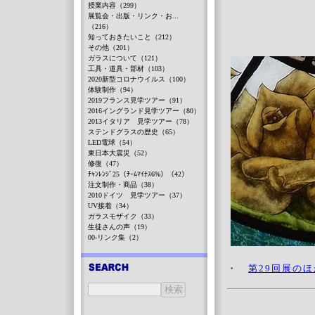
授業内容（299）
展覧会・出版・リンク・お...
（216）
知っておきたいこと（212）
その他（201）
ガラスについて（121）
工具・道具・部材（103）
2020新型コロナウイルス（100）
体験制作（94）
2019フランス見学ツアー（91）
2016イングランド見学ツアー（80）
2013イタリア 見学ツアー（78）
ステンドグラスの歴史（65）
LED電球（54）
東日本大震災（52）
修復（47）
ﾁｬﾝﾚﾝｼﾞ25（ﾁｰﾑﾏｲﾅｽ6%）（42）
注文制作・商品（38）
2010ドイツ 見学ツアー（37）
UV接着（34）
ガラスモザイク（33）
生徒さんの声（19）
00-リンク集（2）
・
第29回展の