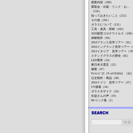
授業内容（299）
展覧会・出版・リンク・お...
（216）
知っておきたいこと（212）
その他（201）
ガラスについて（121）
工具・道具・部材（103）
2020新型コロナウイルス（100
体験制作（94）
2019フランス見学ツアー（91）
2016イングランド見学ツアー（
2013イタリア 見学ツアー（7
ステンドグラスの歴史（65）
LED電球（54）
東日本大震災（52）
修復（47）
ﾁｬﾝﾚﾝｼﾞ25（ﾁｰﾑﾏｲﾅｽ6%）（42
注文制作・商品（38）
2010ドイツ 見学ツアー（37）
UV接着（34）
ガラスモザイク（33）
生徒さんの声（19）
00-リンク集（2）