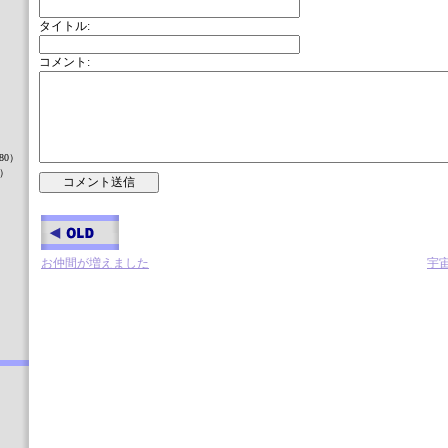
タイトル:
コメント:
）
80）
8）
）
お仲間が増えました
宇