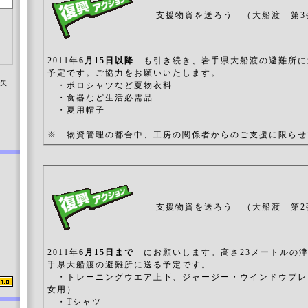
支援物資を送ろう （大船渡 第3
2011年
6月15日以降
も引き続き、岩手県大船渡の避難所に
予定です。ご協力をお願いいたします。
染矢
・ポロシャツなど夏物衣料
・食器など生活必需品
・夏用帽子
※ 物資管理の都合中、工房の関係者からのご支援に限らせ
支援物資を送ろう （大船渡 第2
2011年
6月15日まで
にお願いします。高さ23メートルの
手県大船渡の避難所に送る予定です。
・トレーニングウエア上下、ジャージー・ウインドウブレ
女用）
・Tシャツ