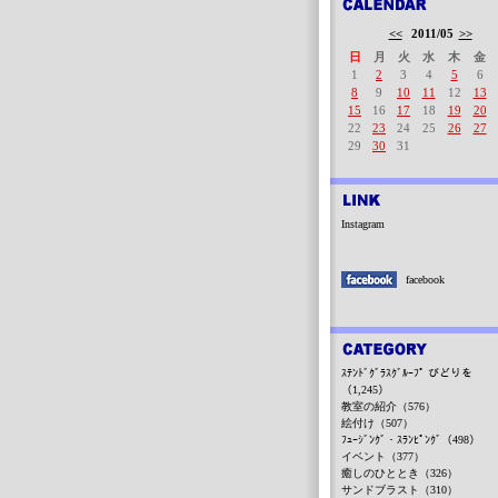
<<
2011/05
>>
日
月
火
水
木
金
1
2
3
4
5
6
8
9
10
11
12
13
15
16
17
18
19
20
22
23
24
25
26
27
29
30
31
Instagram
facebook
ｽﾃﾝﾄﾞｸﾞﾗｽｸﾞﾙｰﾌﾟ びどりを
（1,245）
教室の紹介（576）
絵付け（507）
ﾌｭｰｼﾞﾝｸﾞ・ｽﾗﾝﾋﾟﾝｸﾞ（498）
イベント（377）
癒しのひととき（326）
サンドブラスト（310）