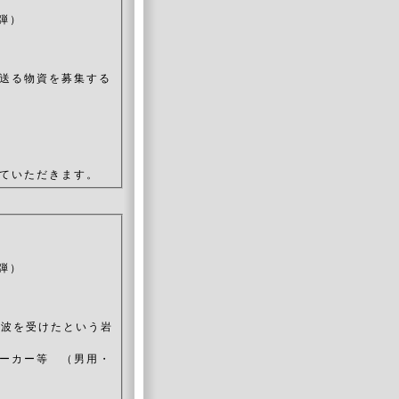
弾）
送る物資を募集する
ていただきます。
弾）
津波を受けたという岩
ーカー等 （男用・