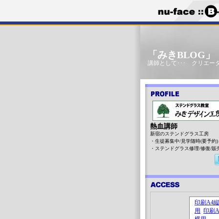
「みきBLOG
講師として･･･ クリエータ
熱血講師
新宿のステンドグラス工房
・生徒募集中/見学随時(要予約)
・ステンドグラス修理/修復/販