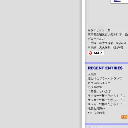
みきデザイン工房
東京都新宿区百人町2-11-24 
グロービル7F
山手線 新大久保駅 徒歩2分
中央線 大久保駅 徒歩4分
人魚姫
涼しげなブラケットランプ
ガラスのスイミー
ガラスの魚
「黄色」といえば
サッカーW杯中だから？ 「...
サッカーW杯中だから？ 「...
サッカーW杯中だから？ 「...
地震お見舞い
やすらぎの光