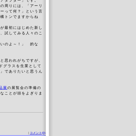
ーアダプター」です。
私の周りには、「アーリ
ターって何？」という言
結構トンでますからね
」が最初にはじめた新し
れ、試してみる人々のこ
たいのよ～！」 的な
ると思われがちですが、
ンドグラスを生業として
ー」でありたいと思うん
品展
の展覧会の準備の
んなことが頭をよぎりま
|
コメント(0)