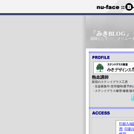
「みきBLOG
講師として･･･ クリエータ
熱血講師
新宿のステンドグラス工房
・生徒募集中/見学随時(要予約)
・ステンドグラス修理/修復/販