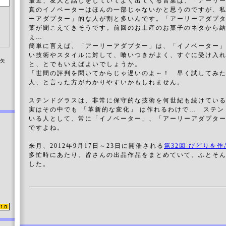
最近、友人と話しをしていてよく出てくる言葉は、「アーリ
真のイノベーターはほんの一部じゃないかと思うのですが、
ーアダプター」的な人が割と多いんです。「アーリーアダプ
葉が聞こえてきそうです。前回のお土産のお菓子のネタから
ぇ…
簡単に言えば、「アーリーアダプター」は、「イノベーター
い技術やスタイルに対して、喰いつきがよく、すぐに受け入
染矢
と、とでもいえばよいでしょうか。
「世間の評判を聞いてからじゃ遅いのよ～！ 早く試してみ
人、と言った方がわかりやすいかもしれません。
ステンドグラスは、非常に保守的な技術を何世紀も続けてい
実はその中でも 「革新的な変化」 は作れるわけで… ステ
いる人として、常に「イノベーター」、「アーリーアダプタ
ですよね。
来月、2012年9月17日～23日に開催される
第32回 びどりを作
多忙時にあたり、皆さんの出品作品をまとめていて、ふとそ
した。