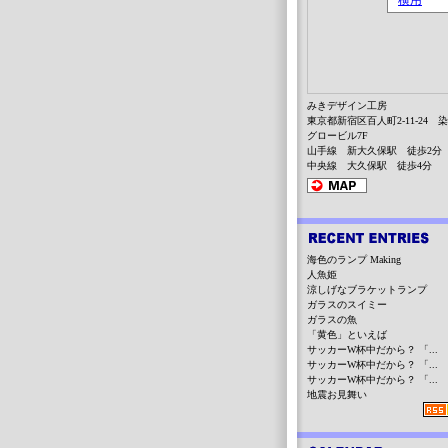
みきデザイン工房
東京都新宿区百人町2-11-24 
グロービル7F
山手線 新大久保駅 徒歩2分
中央線 大久保駅 徒歩4分
海色のランプ Making
人魚姫
涼しげなブラケットランプ
ガラスのスイミー
ガラスの魚
「黄色」といえば
サッカーW杯中だから？ 「...
サッカーW杯中だから？ 「...
サッカーW杯中だから？ 「...
地震お見舞い