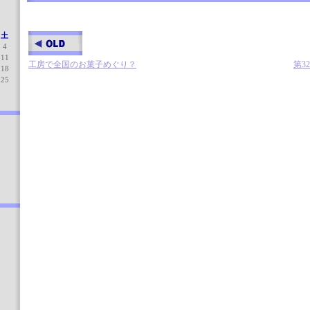
土
4
11
工房で全国のお菓子めぐり？
第3
18
25