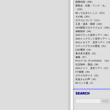
授業内容（299）
展覧会・出版・リンク・お...
（216）
知っておきたいこと（212）
その他（201）
ガラスについて（121）
工具・道具・部材（103）
2020新型コロナウイルス（100
体験制作（94）
2019フランス見学ツアー（91）
2016イングランド見学ツアー（
2013イタリア 見学ツアー（7
ステンドグラスの歴史（65）
LED電球（54）
東日本大震災（52）
修復（47）
ﾁｬﾝﾚﾝｼﾞ25（ﾁｰﾑﾏｲﾅｽ6%）（42
注文制作・商品（38）
2010ドイツ 見学ツアー（37）
UV接着（34）
ガラスモザイク（33）
生徒さんの声（19）
00-リンク集（2）