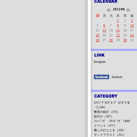
<<
2012/08
>>
日
月
火
水
木
金
1
2
3
5
6
7
8
9
10
12
13
14
15
16
17
19
20
21
22
23
24
26
27
28
29
30
31
Instagram
facebook
ｽﾃﾝﾄﾞｸﾞﾗｽｸﾞﾙｰﾌﾟ びどりを
（1,246）
教室の紹介（576）
絵付け（507）
ﾌｭｰｼﾞﾝｸﾞ・ｽﾗﾝﾋﾟﾝｸﾞ（498）
イベント（377）
癒しのひととき（326）
サンドブラスト（311）