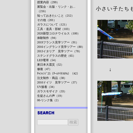
授業内容（299）
展覧会・出版・リンク・お...
小さい子たち
（216）
知っておきたいこと（212）
その他（201）
ガラスについて（121）
工具・道具・部材（103）
2020新型コロナウイルス（100）
体験制作（94）
2019フランス見学ツアー（91）
2016イングランド見学ツアー（80）
2013イタリア 見学ツアー（78）
ステンドグラスの歴史（65）
LED電球（54）
東日本大震災（52）
↓
修復（47）
ﾁｬﾝﾚﾝｼﾞ25（ﾁｰﾑﾏｲﾅｽ6%）（42）
注文制作・商品（38）
2010ドイツ 見学ツアー（37）
UV接着（34）
ガラスモザイク（33）
生徒さんの声（19）
00-リンク集（2）