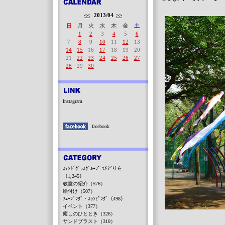
<<
2013/04
>>
日
月
火
水
木
金
土
1
2
3
4
5
6
7
8
9
10
11
12
13
14
15
16
17
18
19
20
21
22
23
24
25
26
27
28
29
30
Instagram
facebook
ｽﾃﾝﾄﾞｸﾞﾗｽｸﾞﾙｰﾌﾟ びどりを
（1,245）
教室の紹介（576）
絵付け（507）
ﾌｭｰｼﾞﾝｸﾞ・ｽﾗﾝﾋﾟﾝｸﾞ（498）
イベント（377）
癒しのひととき（326）
サンドブラスト（310）