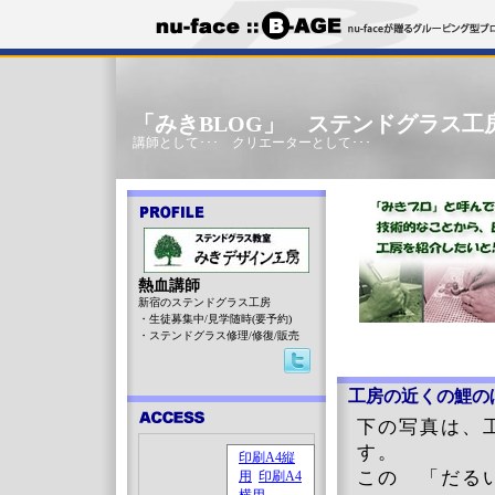
「みきBLOG」 ステンドグラス工
講師として･･･ クリエーターとして･･･
熱血講師
新宿のステンドグラス工房
・生徒募集中/見学随時(要予約)
・ステンドグラス修理/修復/販売
工房の近くの鯉の
下の写真は、
す。
この 「だる