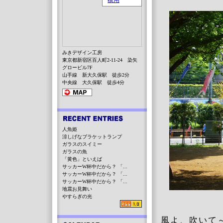
みきデザイン工房
東京都新宿区百人町2-11-24 染矢
グロービル7F
山手線 新大久保駅 徒歩2分
中央線 大久保駅 徒歩4分
人魚姫
涼しげなブラケットランプ
ガラスのスイミー
ガラスの魚
「黄色」といえば
サッカーW杯中だから？ 「...
サッカーW杯中だから？ 「...
サッカーW杯中だから？ 「...
地震お見舞い
やすらぎの光
風よ、吹いて