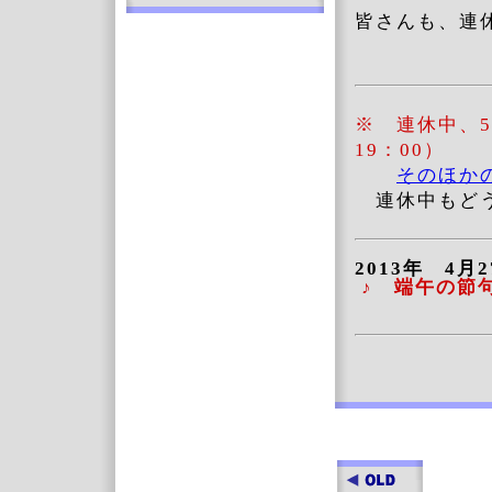
皆さんも、連
※ 連休中、5
19：00）
そのほか
連休中もどう
2013年 4月
♪ 端午の節