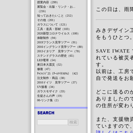
授業内容（299）
展覧会・出版・リンク・お...
この日は、雨
（216）
知っておきたいこと（212）
その他（201）
ガラスについて（121）
工具・道具・部材（103）
みきデザイ
2020新型コロナウイルス（100）
をもうひとつ
体験制作（94）
2019フランス見学ツアー（91）
2016イングランド見学ツアー（80）
SAVE IW
2013イタリア 見学ツアー（78）
ステンドグラスの歴史（65）
れている被災
LED電球（54）
す。
東日本大震災（52）
修復（47）
以前は、工房
ﾁｬﾝﾚﾝｼﾞ25（ﾁｰﾑﾏｲﾅｽ6%）（42）
自で発送をお
注文制作・商品（38）
2010ドイツ 見学ツアー（37）
UV接着（34）
どこに送るの
ガラスモザイク（33）
生徒さんの声（19）
ありましたの
00-リンク集（2）
の住所が変わ
また、支援物
ていますので
詳しくはこち