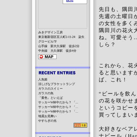
先日も、隅田
先週の土曜日
の女性を多く
隅田川の花火
みきデザイン工房
ね。可愛そう
東京都新宿区百人町2-11-24 染矢
グロービル7F
しら？
山手線 新大久保駅 徒歩2分
中央線 大久保駅 徒歩4分
これから、花
ると思います
ば、これ！
人魚姫
涼しげなブラケットランプ
ガラスのスイミー
“ビールを飲
ガラスの魚
「黄色」といえば
の花を咲かせ
サッカーW杯中だから？ 「...
というコピー
サッカーW杯中だから？ 「...
サッカーW杯中だから？ 「...
買ってしまい
地震お見舞い
やすらぎの光
大好きなベア
ナビール（Han