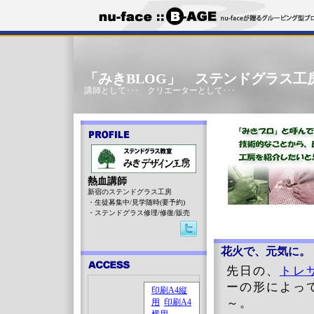
「みきBLOG」 ステンドグラス工
講師として･･･ クリエーターとして･･･
熱血講師
新宿のステンドグラス工房
・生徒募集中/見学随時(要予約)
・ステンドグラス修理/修復/販売
花火で、元気に。
先日の、
トレ
ーの形によっ
～。