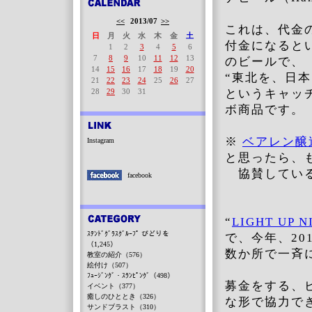
<<
2013/07
>>
これは、代金の
日
月
火
水
木
金
土
付金になると
1
2
3
4
5
6
7
8
9
10
11
12
13
のビールで、
14
15
16
17
18
19
20
“東北を、日
21
22
23
24
25
26
27
28
29
30
31
というキャッ
ボ商品です。
※
ベアレン醸
Instagram
と思ったら、
協賛している
facebook
“
LIGHT UP N
ｽﾃﾝﾄﾞｸﾞﾗｽｸﾞﾙｰﾌﾟ びどりを
で、今年、20
（1,245）
数か所で一斉
教室の紹介（576）
絵付け（507）
ﾌｭｰｼﾞﾝｸﾞ・ｽﾗﾝﾋﾟﾝｸﾞ（498）
募金をする、
イベント（377）
癒しのひととき（326）
な形で協力で
サンドブラスト（310）