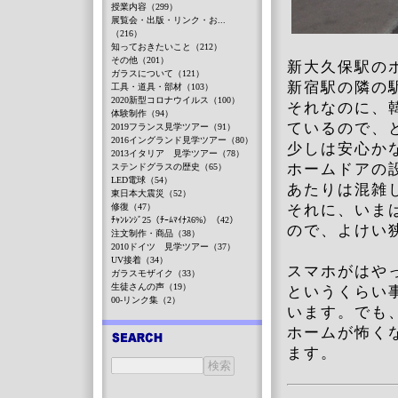
授業内容（299）
展覧会・出版・リンク・お...
（216）
知っておきたいこと（212）
その他（201）
新大久保駅の
ガラスについて（121）
新宿駅の隣の
工具・道具・部材（103）
2020新型コロナウイルス（100）
それなのに、
体験制作（94）
ているので、
2019フランス見学ツアー（91）
2016イングランド見学ツアー（80）
少しは安心か
2013イタリア 見学ツアー（78）
ホームドアの
ステンドグラスの歴史（65）
LED電球（54）
あたりは混雑
東日本大震災（52）
修復（47）
それに、いま
ﾁｬﾝﾚﾝｼﾞ25（ﾁｰﾑﾏｲﾅｽ6%）（42）
ので、よけい
注文制作・商品（38）
2010ドイツ 見学ツアー（37）
UV接着（34）
スマホがはや
ガラスモザイク（33）
生徒さんの声（19）
というくらい
00-リンク集（2）
います。でも
ホームが怖く
ます。