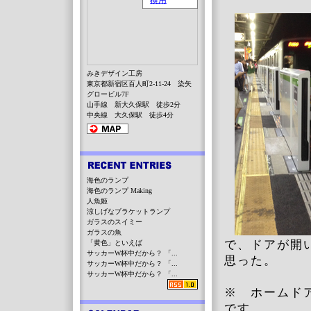
みきデザイン工房
東京都新宿区百人町2-11-24 染矢
グロービル7F
山手線 新大久保駅 徒歩2分
中央線 大久保駅 徒歩4分
海色のランプ
海色のランプ Making
人魚姫
涼しげなブラケットランプ
ガラスのスイミー
ガラスの魚
で、ドアが開
「黄色」といえば
サッカーW杯中だから？ 「...
思った。
サッカーW杯中だから？ 「...
サッカーW杯中だから？ 「...
※ ホームド
です。