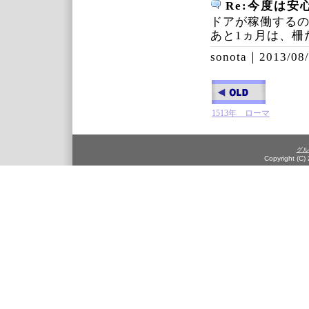
Re:今度は安
ドアが稼働するの
あと1ヵ月は、柵
sonota｜
2013/08/
1513年 ローマ
グル
Copyright (C)