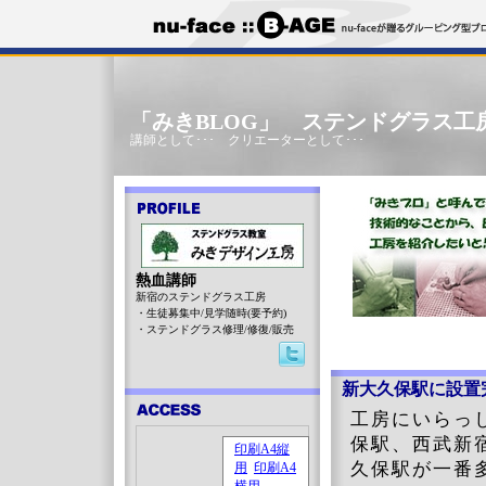
「みきBLOG」 ステンドグラス工
講師として･･･ クリエーターとして･･･
熱血講師
新宿のステンドグラス工房
・生徒募集中/見学随時(要予約)
・ステンドグラス修理/修復/販売
新大久保駅に設置
工房にいらっ
保駅、西武新
久保駅が一番