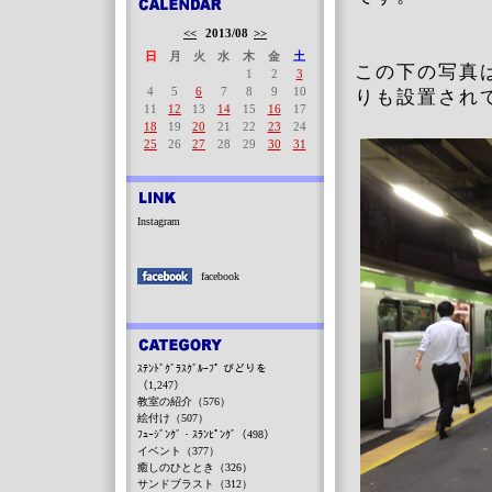
<<
2013/08
>>
日
月
火
水
木
金
土
この下の写真
1
2
3
4
5
6
7
8
9
10
りも設置され
11
12
13
14
15
16
17
18
19
20
21
22
23
24
25
26
27
28
29
30
31
Instagram
facebook
ｽﾃﾝﾄﾞｸﾞﾗｽｸﾞﾙｰﾌﾟ びどりを
（1,247）
教室の紹介（576）
絵付け（507）
ﾌｭｰｼﾞﾝｸﾞ・ｽﾗﾝﾋﾟﾝｸﾞ（498）
イベント（377）
癒しのひととき（326）
サンドブラスト（312）