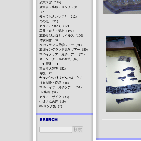
授業内容（299）
展覧会・出版・リンク・お...
（216）
知っておきたいこと（212）
その他（201）
ガラスについて（121）
工具・道具・部材（103）
2020新型コロナウイルス（100）
体験制作（94）
2019フランス見学ツアー（91）
2016イングランド見学ツアー（80）
2013イタリア 見学ツアー（78）
ステンドグラスの歴史（65）
LED電球（54）
東日本大震災（52）
修復（47）
ﾁｬﾝﾚﾝｼﾞ25（ﾁｰﾑﾏｲﾅｽ6%）（42）
注文制作・商品（38）
2010ドイツ 見学ツアー（37）
UV接着（34）
ガラスモザイク（33）
生徒さんの声（19）
00-リンク集（2）