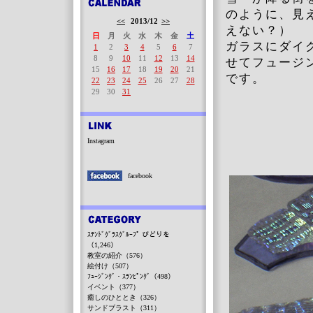
のように、見
<<
2013/12
>>
えない？）
日
月
火
水
木
金
土
ガラスにダイ
1
2
3
4
5
6
7
8
9
10
11
12
13
14
せてフュージ
15
16
17
18
19
20
21
です。
22
23
24
25
26
27
28
29
30
31
Instagram
facebook
ｽﾃﾝﾄﾞｸﾞﾗｽｸﾞﾙｰﾌﾟ びどりを
（1,246）
教室の紹介（576）
絵付け（507）
ﾌｭｰｼﾞﾝｸﾞ・ｽﾗﾝﾋﾟﾝｸﾞ（498）
イベント（377）
癒しのひととき（326）
サンドブラスト（311）