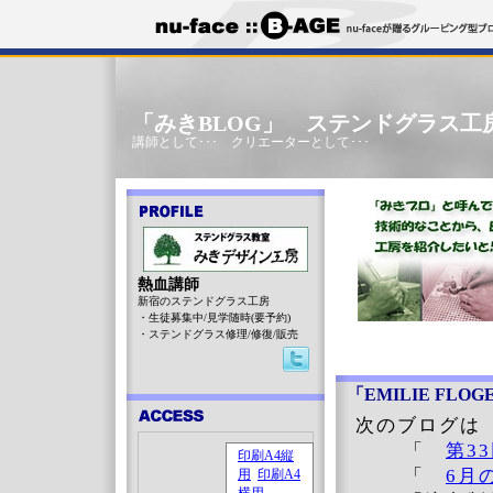
「みきBLOG」 ステンドグラス工
講師として･･･ クリエーターとして･･･
熱血講師
新宿のステンドグラス工房
・生徒募集中/見学随時(要予約)
・ステンドグラス修理/修復/販売
「EMILIE FLOG
次のブログは
「
第3
「
6月