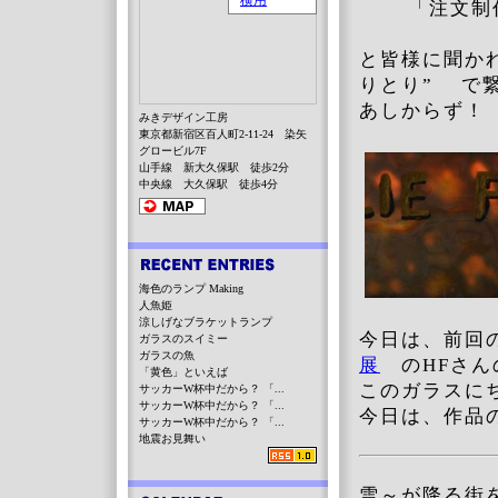
「注文制作
と皆様に聞か
りとり” で
あしからず！
みきデザイン工房
東京都新宿区百人町2-11-24 染矢
グロービル7F
山手線 新大久保駅 徒歩2分
中央線 大久保駅 徒歩4分
海色のランプ Making
人魚姫
涼しげなブラケットランプ
今日は、前回
ガラスのスイミー
ガラスの魚
展
のHFさん
「黄色」といえば
このガラスに
サッカーW杯中だから？ 「...
サッカーW杯中だから？ 「...
今日は、作品の
サッカーW杯中だから？ 「...
地震お見舞い
雪～が降る街