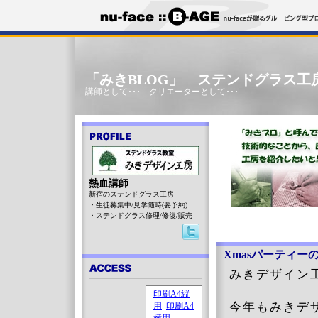
「みきBLOG」 ステンドグラス工
講師として･･･ クリエーターとして･･･
熱血講師
新宿のステンドグラス工房
・生徒募集中/見学随時(要予約)
・ステンドグラス修理/修復/販売
Xmasパーティー
みきデザイン
今年もみきデ