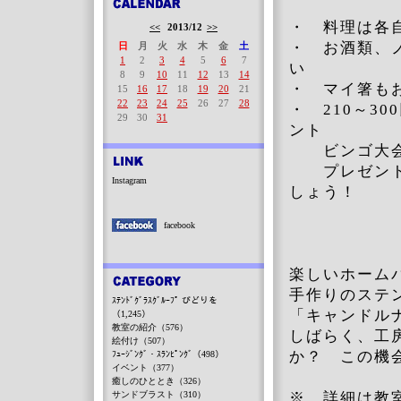
・ 料理は各
<<
2013/12
>>
・ お酒類、
日
月
火
水
木
金
土
1
2
3
4
5
6
7
い
8
9
10
11
12
13
14
・ マイ箸も
15
16
17
18
19
20
21
22
23
24
25
26
27
28
・ 210～3
29
30
31
ント
ビンゴ大会
プレゼント
Instagram
しょう！
facebook
楽しいホーム
手作りのステ
ｽﾃﾝﾄﾞｸﾞﾗｽｸﾞﾙｰﾌﾟ びどりを
「キャンドル
（1,245）
教室の紹介（576）
しばらく、工
絵付け（507）
か？ この機
ﾌｭｰｼﾞﾝｸﾞ・ｽﾗﾝﾋﾟﾝｸﾞ（498）
イベント（377）
癒しのひととき（326）
サンドブラスト（310）
※ 詳細は教