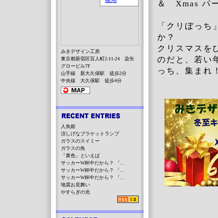
＆ Xmas 
「クリぼっち
か？
クリスマスを
みきデザイン工房
のだと、若い
東京都新宿区百人町2-11-24 染矢
グロービル7F
っち、集ま
山手線 新大久保駅 徒歩2分
中央線 大久保駅 徒歩4分
人魚姫
涼しげなブラケットランプ
ガラスのスイミー
ガラスの魚
「黄色」といえば
サッカーW杯中だから？ 「...
サッカーW杯中だから？ 「...
サッカーW杯中だから？ 「...
地震お見舞い
やすらぎの光