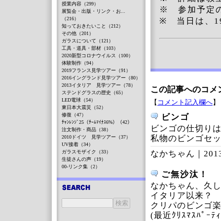
授業内容（299）
※ 参加予定
展覧会・出版・リンク・お...
（216）
※ 当日は、1
知っておきたいこと（212）
その他（201）
ガラスについて（121）
工具・道具・部材（103）
2020新型コロナウイルス（100）
体験制作（94）
2019フランス見学ツアー（91）
2016イングランド見学ツアー（80）
2013イタリア 見学ツアー（78）
この記事へのコメ
ステンドグラスの歴史（65）
LED電球（54）
【
コメント記入欄へ
】
東日本大震災（52）
修復（47）
ビンゴ
ﾁｬﾝﾚﾝｼﾞ25（ﾁｰﾑﾏｲﾅｽ6%）（42）
ビンゴの仕切り
注文制作・商品（38）
私物のビンゴセ
2010ドイツ 見学ツアー（37）
UV接着（34）
ガラスモザイク（33）
なかちゃん｜
201
生徒さんの声（19）
00-リンク集（2）
ご無沙汰！
なかちゃん、久
イタリア以来？
クリパのビンゴ
(最近ｸﾘｽﾏｽﾊﾟｰ