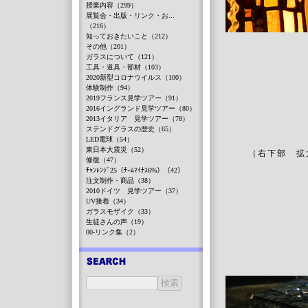
授業内容（299）
展覧会・出版・リンク・お...
（216）
知っておきたいこと（212）
その他（201）
ガラスについて（121）
工具・道具・部材（103）
2020新型コロナウイルス（100）
体験制作（94）
2019フランス見学ツアー（91）
2016イングランド見学ツアー（80）
2013イタリア 見学ツアー（78）
ステンドグラスの歴史（65）
LED電球（54）
東日本大震災（52）
（右下部 
修復（47）
ﾁｬﾝﾚﾝｼﾞ25（ﾁｰﾑﾏｲﾅｽ6%）（42）
注文制作・商品（38）
2010ドイツ 見学ツアー（37）
UV接着（34）
ガラスモザイク（33）
生徒さんの声（19）
00-リンク集（2）