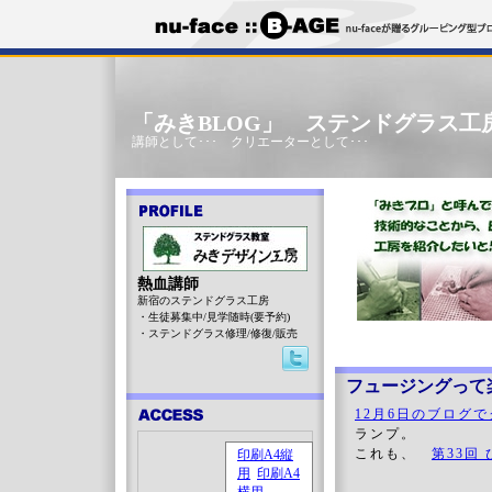
「みきBLOG」 ステンドグラス工
講師として･･･ クリエーターとして･･･
熱血講師
新宿のステンドグラス工房
・生徒募集中/見学随時(要予約)
・ステンドグラス修理/修復/販売
フュージングって
12月6日のブログ
ランプ。
これも、
第33回