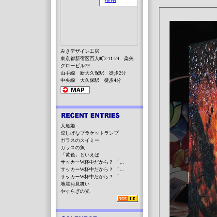
みきデザイン工房
東京都新宿区百人町2-11-24 染矢
グロービル7F
山手線 新大久保駅 徒歩2分
中央線 大久保駅 徒歩4分
人魚姫
涼しげなブラケットランプ
ガラスのスイミー
ガラスの魚
「黄色」といえば
サッカーW杯中だから？ 「...
サッカーW杯中だから？ 「...
サッカーW杯中だから？ 「...
地震お見舞い
やすらぎの光