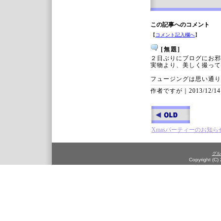
この記事へのコメント
【
コメント記入欄へ
】
[無題]
２日ぶりにブログにお邪
実物より、美しく撮って
フュージングは思い通り
作者ですが｜
2013/12/14
Xmasパーティーのお知ら
グル
Copyright (C)