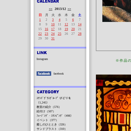
<<
2013/12
>>
日
月
火
水
木
金
土
1
2
3
4
5
6
7
8
9
10
11
12
13
14
15
16
17
18
19
20
21
22
23
24
25
26
27
28
29
30
31
Instagram
※作品
facebook
ｽﾃﾝﾄﾞｸﾞﾗｽｸﾞﾙｰﾌﾟ びどりを
（1,245）
教室の紹介（576）
絵付け（507）
ﾌｭｰｼﾞﾝｸﾞ・ｽﾗﾝﾋﾟﾝｸﾞ（498）
イベント（377）
癒しのひととき（326）
サンドブラスト（310）