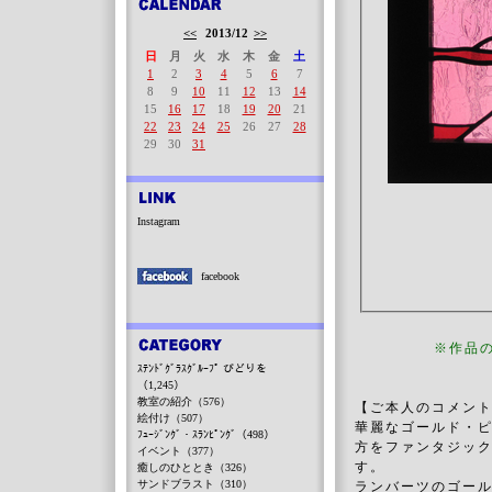
<<
2013/12
>>
日
月
火
水
木
金
土
1
2
3
4
5
6
7
8
9
10
11
12
13
14
15
16
17
18
19
20
21
22
23
24
25
26
27
28
29
30
31
Instagram
facebook
※作品
ｽﾃﾝﾄﾞｸﾞﾗｽｸﾞﾙｰﾌﾟ びどりを
（1,245）
教室の紹介（576）
【ご本人のコメン
絵付け（507）
華麗なゴールド・
ﾌｭｰｼﾞﾝｸﾞ・ｽﾗﾝﾋﾟﾝｸﾞ（498）
方をファンタジッ
イベント（377）
す。
癒しのひととき（326）
サンドブラスト（310）
ランバーツのゴー