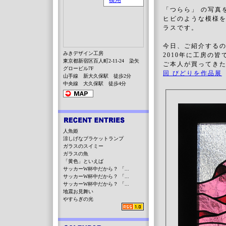
「つらら」 の写真
ヒビのような模様
ラスです。
今日、ご紹介する
みきデザイン工房
2010年に工房の
東京都新宿区百人町2-11-24 染矢
ご本人が買ってき
グロービル7F
回 びどりを作品展
山手線 新大久保駅 徒歩2分
中央線 大久保駅 徒歩4分
人魚姫
涼しげなブラケットランプ
ガラスのスイミー
ガラスの魚
「黄色」といえば
サッカーW杯中だから？ 「...
サッカーW杯中だから？ 「...
サッカーW杯中だから？ 「...
地震お見舞い
やすらぎの光