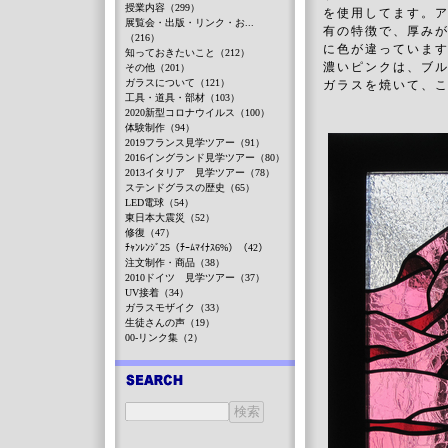
授業内容（299）
を使用してます。
展覧会・出版・リンク・お...
有の特徴で、厚み
（216）
に色が違っていま
知っておきたいこと（212）
濃いピンクは、ブ
その他（201）
ガラスについて（121）
ガラスを焼いて、
工具・道具・部材（103）
2020新型コロナウイルス（100）
体験制作（94）
2019フランス見学ツアー（91）
2016イングランド見学ツアー（80）
2013イタリア 見学ツアー（78）
ステンドグラスの歴史（65）
LED電球（54）
東日本大震災（52）
修復（47）
ﾁｬﾝﾚﾝｼﾞ25（ﾁｰﾑﾏｲﾅｽ6%）（42）
注文制作・商品（38）
2010ドイツ 見学ツアー（37）
UV接着（34）
ガラスモザイク（33）
生徒さんの声（19）
00-リンク集（2）