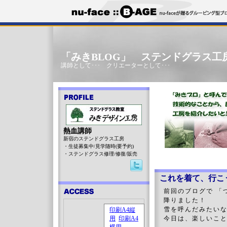
「みきBLOG」 ステンドグラス工
講師として･･･ クリエーターとして･･･
熱血講師
新宿のステンドグラス工房
・生徒募集中/見学随時(要予約)
・ステンドグラス修理/修復/販売
これを着て、行こ
前回のブログで 「
降りました！
雪を呼んだみたい
今日は、楽しいこ