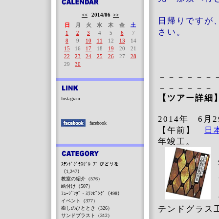
<<
2014/06
>>
日帰りですが
日
月
火
水
木
金
土
さい。
1
2
3
4
5
6
7
8
9
10
11
12
13
14
15
16
17
18
19
20
21
22
23
24
25
26
27
28
29
30
－－－－－－
－－－－－－
【ツアー詳細
Instagram
2014年 6月
facebook
【午前】
日
年竣工。
ｽﾃﾝﾄﾞｸﾞﾗｽｸﾞﾙｰﾌﾟ びどりを
（1,247）
教室の紹介（576）
絵付け（507）
ﾌｭｰｼﾞﾝｸﾞ・ｽﾗﾝﾋﾟﾝｸﾞ（498）
イベント（377）
テンドグラス
癒しのひととき（326）
サンドブラスト（312）