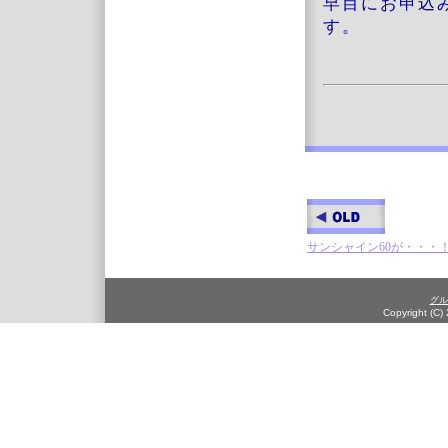
早目にお申込
す。
サンシャイン60が・・・
グル
Copyright (C)