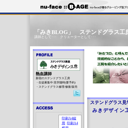
「みきBLOG」 ステンドグラス工
講師として･･･ クリエーターとして･･･
熱血講師
新宿のステンドグラス工房
・生徒募集中/見学随時(要予約)
・ステンドグラス修理/修復/販売
ステンドグラス見
みきデザイン