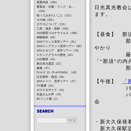
授業内容（299）
日光真光教会
展覧会・出版・リンク・お...
（216）
ます。
知っておきたいこと（212）
その他（201）
ガラスについて（121）
工具・道具・部材（103）
2020新型コロナウイルス（100）
【昼食】 那
体験制作（94）
那須の地産
2019フランス見学ツアー（91）
2016イングランド見学ツアー（80）
やかり
2013イタリア 見学ツアー（78）
厳選した9
ステンドグラスの歴史（65）
LED電球（54）
「“那須”の内
東日本大震災（52）
那須地域の
修復（47）
ﾁｬﾝﾚﾝｼﾞ25（ﾁｰﾑﾏｲﾅｽ6%）（42）
注文制作・商品（38）
【午後】
「
2010ドイツ 見学ツアー（37）
UV接着（34）
19Cヨー
ガラスモザイク（33）
パイプオル
生徒さんの声（19）
00-リンク集（2）
会
・新大久保発
新大久保駅近く