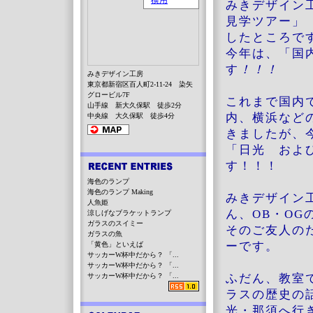
みきデザイン
見学ツアー」
したところで
今年は、「国
す
！！！
みきデザイン工房
東京都新宿区百人町2-11-24 染矢
グロービル7F
これまで国内
山手線 新大久保駅 徒歩2分
内、横浜など
中央線 大久保駅 徒歩4分
きましたが、
「日光 およ
す！！！
海色のランプ
海色のランプ Making
みきデザイン
人魚姫
ん、OB・OG
涼しげなブラケットランプ
ガラスのスイミー
そのご友人の
ガラスの魚
ーです。
「黄色」といえば
サッカーW杯中だから？ 「...
サッカーW杯中だから？ 「...
サッカーW杯中だから？ 「...
ふだん、教室
ラスの歴史の
光・那須へ行