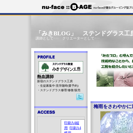
「みきBLOG」 ステンドグラス工
講師として･･･ クリエーターとして･･･
熱血講師
新宿のステンドグラス工房
・生徒募集中/見学随時(要予約)
・ステンドグラス修理/修復/販売
梅雨をさわやかに