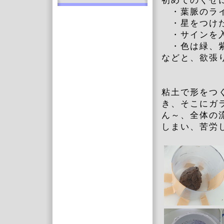
初めてのくせ
・葉脈のライ
・星をつけ
・サインを
・色は緑、紫
などと、欲張
粘土で形をつ
き、そこにガ
ん～、全体の
しまい、苦労