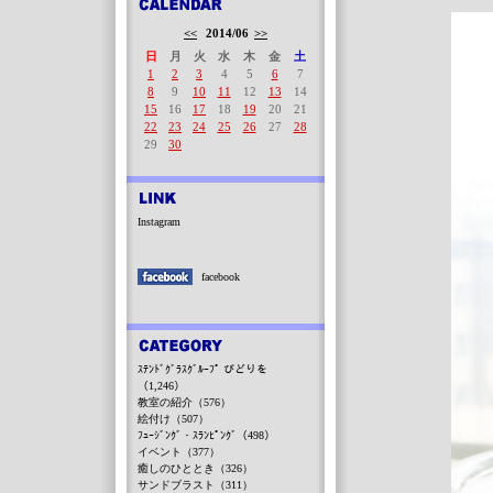
<<
2014/06
>>
日
月
火
水
木
金
土
1
2
3
4
5
6
7
8
9
10
11
12
13
14
15
16
17
18
19
20
21
22
23
24
25
26
27
28
29
30
Instagram
facebook
ｽﾃﾝﾄﾞｸﾞﾗｽｸﾞﾙｰﾌﾟ びどりを
（1,246）
教室の紹介（576）
絵付け（507）
ﾌｭｰｼﾞﾝｸﾞ・ｽﾗﾝﾋﾟﾝｸﾞ（498）
イベント（377）
癒しのひととき（326）
サンドブラスト（311）