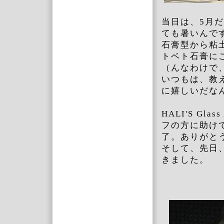
当日は、5月
ても暑いんで
石膏型から粘
トベト石膏に
（んなわけで
いつもは、教
に嬉しいだな
HALI'S Gl
フの方に助け
了。ありがと
そして、先日
きました。