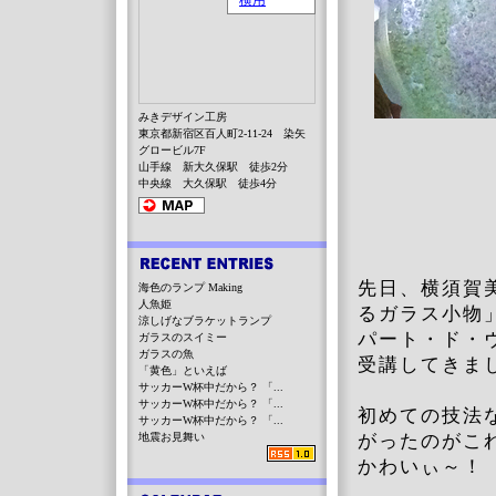
みきデザイン工房
東京都新宿区百人町2-11-24 染矢
グロービル7F
山手線 新大久保駅 徒歩2分
中央線 大久保駅 徒歩4分
先日、横須賀
海色のランプ Making
人魚姫
るガラス小物
涼しげなブラケットランプ
パート・ド・
ガラスのスイミー
ガラスの魚
受講してき
「黄色」といえば
サッカーW杯中だから？ 「...
サッカーW杯中だから？ 「...
初めての技法
サッカーW杯中だから？ 「...
地震お見舞い
がったのがこ
かわいぃ～！