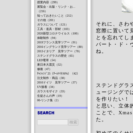
授業内容（299）
展覧会・出版・リンク・お...
（216）
知っておきたいこと（212）
その他（201）
それに、さわ
ガラスについて（121）
工具・道具・部材（103）
窓際に置いて
2020新型コロナウイルス（100）
とを忘れてし
体験制作（94）
2019フランス見学ツアー（91）
パート・ド・
2016イングランド見学ツアー（80）
ね。
2013イタリア 見学ツアー（78）
ステンドグラスの歴史（65）
LED電球（54）
東日本大震災（52）
修復（47）
ﾁｬﾝﾚﾝｼﾞ25（ﾁｰﾑﾏｲﾅｽ6%）（42）
注文制作・商品（38）
2010ドイツ 見学ツアー（37）
ステンドグラ
UV接着（34）
ュージングで
ガラスモザイク（33）
生徒さんの声（19）
を作りたい！
00-リンク集（2）
と思い、立体
ことで、Xma
た。