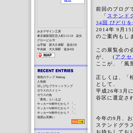
前回のブログ
「
ステンド
34回 びどり
2014年 9月
みきデザイン工房
のご案内もし
東京都新宿区百人町2-11-24 染矢
グロービル7F
山手線 新大久保駅 徒歩2分
この展覧会の
中央線 大久保駅 徒歩4分
が、 (
アクセ
ここが、「風
正しくは、「
海色のランプ Making
人魚姫
として、
涼しげなブラケットランプ
平成26年3
ガラスのスイミー
ガラスの魚
谷区に選定さ
「黄色」といえば
サッカーW杯中だから？ 「...
サッカーW杯中だから？ 「...
サッカーW杯中だから？ 「...
地震お見舞い
今年の9月、
ステンドグラ
お待ちしてお