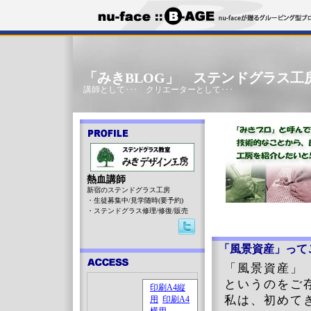
「みきBLOG」 ステンドグラス工
講師として･･･ クリエーターとして･･･
熱血講師
新宿のステンドグラス工房
・生徒募集中/見学随時(要予約)
・ステンドグラス修理/修復/販売
「風景資産」って
「風景資産」
というのをご
私は、初めて