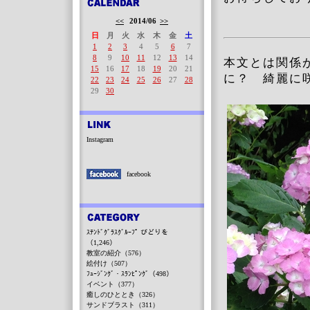
<<
2014/06
>>
日
月
火
水
木
金
土
1
2
3
4
5
6
7
8
9
10
11
12
13
14
本文とは関係
15
16
17
18
19
20
21
に？ 綺麗に
22
23
24
25
26
27
28
29
30
Instagram
facebook
ｽﾃﾝﾄﾞｸﾞﾗｽｸﾞﾙｰﾌﾟ びどりを
（1,246）
教室の紹介（576）
絵付け（507）
ﾌｭｰｼﾞﾝｸﾞ・ｽﾗﾝﾋﾟﾝｸﾞ（498）
イベント（377）
癒しのひととき（326）
サンドブラスト（311）