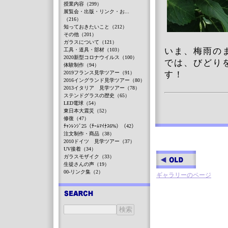
授業内容（299）
展覧会・出版・リンク・お...
（216）
知っておきたいこと（212）
その他（201）
ガラスについて（121）
いま、梅雨の
工具・道具・部材（103）
2020新型コロナウイルス（100）
では、びどり
体験制作（94）
2019フランス見学ツアー（91）
す！
2016イングランド見学ツアー（80）
2013イタリア 見学ツアー（78）
ステンドグラスの歴史（65）
LED電球（54）
東日本大震災（52）
修復（47）
ﾁｬﾝﾚﾝｼﾞ25（ﾁｰﾑﾏｲﾅｽ6%）（42）
注文制作・商品（38）
2010ドイツ 見学ツアー（37）
UV接着（34）
ガラスモザイク（33）
生徒さんの声（19）
00-リンク集（2）
ギャラリーのページ