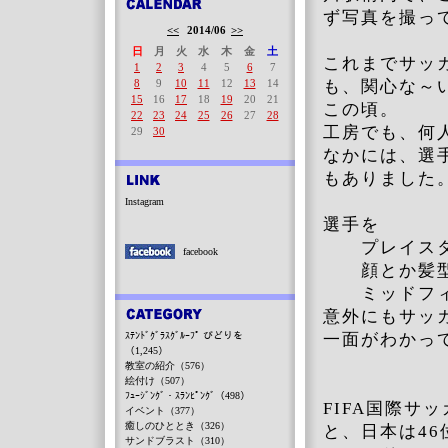
ず写真を撮っ
<<
2014/06
>>
日
月
火
水
木
金
土
これまでサッ
1
2
3
4
5
6
7
8
9
10
11
12
13
14
も、関心な～
15
16
17
18
19
20
21
この頃。
22
23
24
25
26
27
28
工房でも、何
29
30
なかには、選
もありました
Instagram
選手を
プレイスタ
facebook
顔とか髪型
ミッドフィル
意外にもサッ
ｽﾃﾝﾄﾞｸﾞﾗｽｸﾞﾙｰﾌﾟ びどりを
一面がわかっ
（1,245）
教室の紹介（576）
絵付け（507）
ﾌｭｰｼﾞﾝｸﾞ・ｽﾗﾝﾋﾟﾝｸﾞ（498）
FIFA国際サ
イベント（377）
癒しのひととき（326）
と、日本は4
サンドブラスト（310）