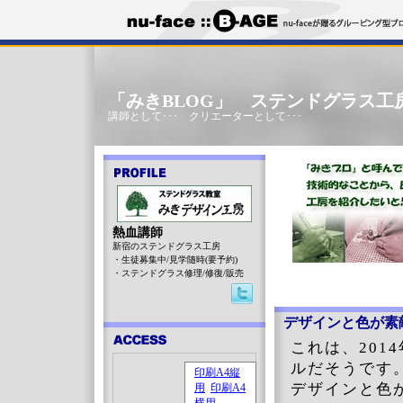
「みきBLOG」 ステンドグラス工
講師として･･･ クリエーターとして･･･
熱血講師
新宿のステンドグラス工房
・生徒募集中/見学随時(要予約)
・ステンドグラス修理/修復/販売
デザインと色が素
これは、20
ルだそうです
デザインと色