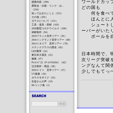
ワールドカッ
授業内容（299）
展覧会・出版・リンク・お...
どの国も
（216）
何を食べてる
知っておきたいこと（212）
その他（201）
ほんとに人
ガラスについて（121）
シュートして
工具・道具・部材（103）
2020新型コロナウイルス（100）
ーパーがいた
体験制作（94）
ボールを自
2019フランス見学ツアー（91）
2016イングランド見学ツアー（80）
2013イタリア 見学ツアー（78）
ステンドグラスの歴史（65）
LED電球（54）
日本時間で、
東日本大震災（52）
修復（47）
次リーグ突破
ﾁｬﾝﾚﾝｼﾞ25（ﾁｰﾑﾏｲﾅｽ6%）（42）
ングなんて関
注文制作・商品（38）
2010ドイツ 見学ツアー（37）
少しでもてっ
UV接着（34）
ガラスモザイク（33）
生徒さんの声（19）
00-リンク集（2）