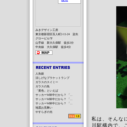
みきデザイン工房
東京都新宿区百人町2-11-24 染矢
グロービル7F
山手線 新大久保駅 徒歩2分
中央線 大久保駅 徒歩4分
人魚姫
涼しげなブラケットランプ
ガラスのスイミー
ガラスの魚
「黄色」といえば
サッカーW杯中だから？ 「...
サッカーW杯中だから？ 「...
サッカーW杯中だから？ 「...
地震お見舞い
やすらぎの光
私は、そんな
川駅構内で、