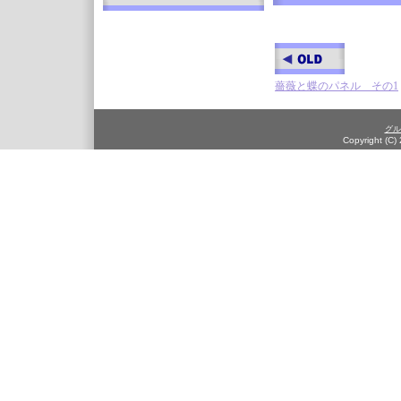
薔薇と蝶のパネル その1
グル
Copyright (C)