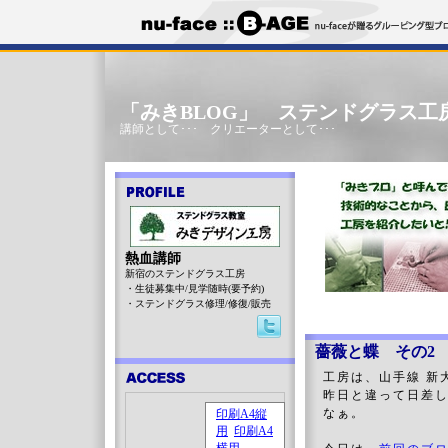
「みきBLOG」 ステンドグラス工
講師として･･･ クリエーターとして･･･
熱血講師
新宿のステンドグラス工房
・生徒募集中/見学随時(要予約)
・ステンドグラス修理/修復/販売
薔薇と蝶 その2
工房は、山手線 新
昨日と違って日差
なぁ。