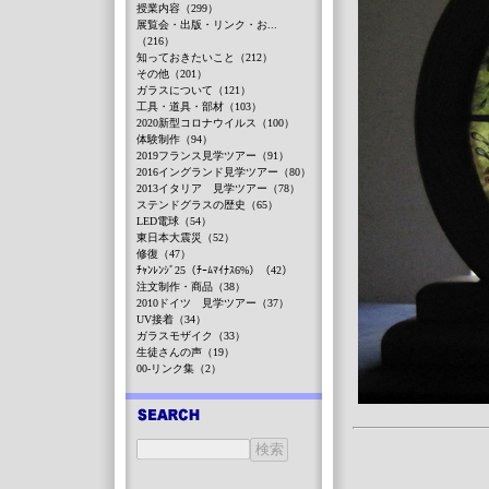
授業内容（299）
展覧会・出版・リンク・お...
（216）
知っておきたいこと（212）
その他（201）
ガラスについて（121）
工具・道具・部材（103）
2020新型コロナウイルス（100）
体験制作（94）
2019フランス見学ツアー（91）
2016イングランド見学ツアー（80）
2013イタリア 見学ツアー（78）
ステンドグラスの歴史（65）
LED電球（54）
東日本大震災（52）
修復（47）
ﾁｬﾝﾚﾝｼﾞ25（ﾁｰﾑﾏｲﾅｽ6%）（42）
注文制作・商品（38）
2010ドイツ 見学ツアー（37）
UV接着（34）
ガラスモザイク（33）
生徒さんの声（19）
00-リンク集（2）