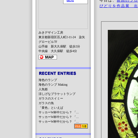
今日は、
前回のブ
びどりを作品展 
みきデザイン工房
東京都新宿区百人町2-11-24 染矢
グロービル7F
山手線 新大久保駅 徒歩2分
中央線 大久保駅 徒歩4分
海色のランプ
海色のランプ Making
人魚姫
涼しげなブラケットランプ
ガラスのスイミー
ガラスの魚
「黄色」といえば
サッカーW杯中だから？ 「...
サッカーW杯中だから？ 「...
サッカーW杯中だから？ 「...