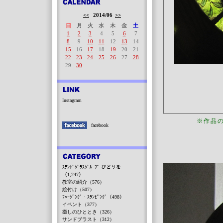
<<
2014/06
>>
日
月
火
水
木
金
土
1
2
3
4
5
6
7
8
9
10
11
12
13
14
15
16
17
18
19
20
21
22
23
24
25
26
27
28
29
30
Instagram
※作品
facebook
ｽﾃﾝﾄﾞｸﾞﾗｽｸﾞﾙｰﾌﾟ びどりを
（1,247）
教室の紹介（576）
絵付け（507）
ﾌｭｰｼﾞﾝｸﾞ・ｽﾗﾝﾋﾟﾝｸﾞ（498）
イベント（377）
癒しのひととき（326）
サンドブラスト（312）